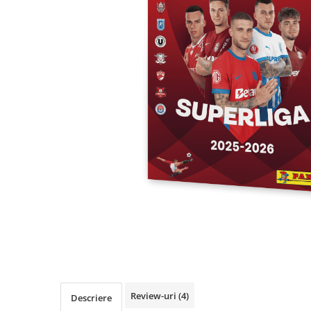
Cuburi de construit
Jocuri creative
Jocuri experimente stiintifice
Casute copii
Jocuri de rol
Jocuri inteligenta si memorie
Casute papusi
Jocuri dezvoltare emotionala
Jucarii din lemn
Jocuri si jucarii stiinta
Jucarii si jocuri Montessori
Jocuri de relaxare
Papusi Barbie
Ceasuri copii
Review-uri
(4)
Descriere