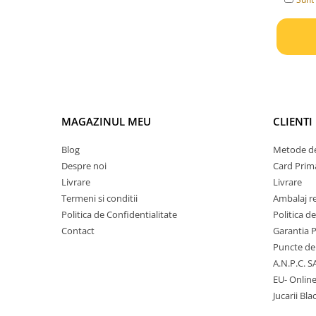
Jucarii diverse
Leagane
Locuri de joaca
Role si Skateboard
Tobogane
Trambuline
MAGAZINUL MEU
CLIENTI
Trotinete
Blog
Metode de
Despre noi
Card Prima
Articole pentru colectionari
Livrare
Livrare
Monede si Bancnote Autentice din
Termeni si conditii
Ambalaj r
toata lumea
Politica de Confidentialitate
Politica d
24h Le Mans
Contact
Garantia 
Colectia Camaro vs Mustang
Puncte de 
A.N.P.C. S
Colectia Nave Militare
EU- Onlin
Colectiile Panini
Jucarii Bla
Formula 1 The Car Collection