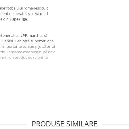
lor fotbalului românesc cu o
ent de neratat și le va oferi
le din
Superliga
.
arteneriat cu
LPF
, marchează
 Panini. Dedicată suporterilor și
i importante echipe și jucători ai
ție. Lansarea este susținută de o
într-un produs de referință
PRODUSE SIMILARE