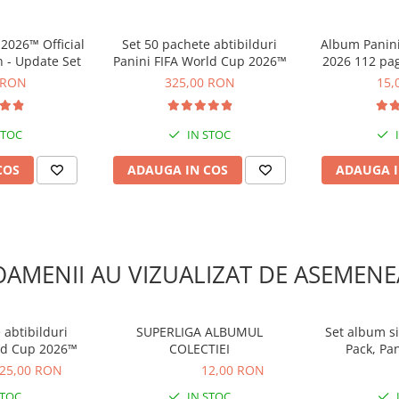
2026™ Official
Set 50 pachete abtibilduri
Album Panini
n - Update Set
Panini FIFA World Cup 2026™
2026 112 pag
abt
 RON
325,00 RON
15,
STOC
IN STOC
COS
ADAUGA IN COS
ADAUGA I
OAMENII AU VIZUALIZAT DE ASEMENE
 abtibilduri
SUPERLIGA ALBUMUL
Set album si
ld Cup 2026™
COLECTIEI
Pack, Pan
Adrenaly
25,00 RON
12,00 RON
12,00 RON
48,00 R
STOC
IN STOC