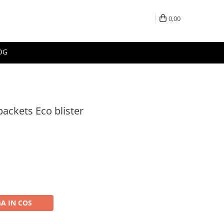
0,00
OG
 packets Eco blister
A IN COS