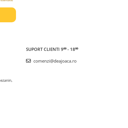
SUPORT CLIENTI
9⁰⁰ - 18⁰⁰
comenzi@deajoaca.ro
Mezanin,