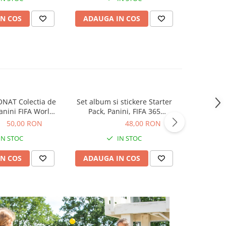
N COS
ADAUGA IN COS
ADAUG
NAT Colectia de
Set album si stickere Starter
Skifidol It
Panini FIFA World
Pack, Panini, FIFA 365
de sticker
p 2026
Adrenalyne 2025-2026
ON
50,00 RON
48,00 RON
48,00 RON
7,90
IN STOC
IN STOC
N COS
ADAUGA IN COS
ADAUG