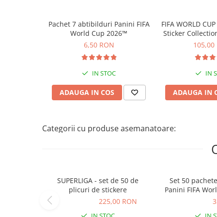
Plusuri bebelusi
Carti senzoriale bebelusi
Pachet 7 abtibilduri Panini FIFA
FIFA WORLD CUP 
Jucarii de sortare
World Cup 2026™
Sticker Collectio
6,50 RON
105,00
Cuburi din lemn
Jucarii de tras si impins
IN STOC
IN 
Jucarii zornaitoare
Puzzle bebelusi
ADAUGA IN COS
ADAUGA IN 
Plusuri
Categorii cu produse asemanatoare:
Animale de plus
Pasari de plus
Figurine
SUPERLIGA - set de 50 de
Set 50 pachete
Animale marine
plicuri de stickere
Panini FIFA Wor
Pusculite
225,00 RON
225,00 RON
325,00 RON
3
Figurine animale domestice
IN STOC
IN 