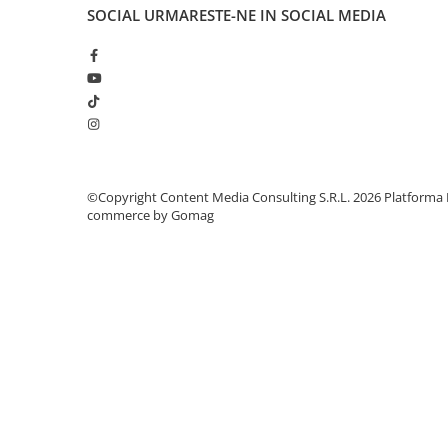
SOCIAL
URMARESTE-NE IN SOCIAL MEDIA
Micii colectionari
Animale din Salbaticie
Animalele Planetei
Castelul Medieval
Colectia Barbie Jocul de-a Moda
Colectia insecte din lumea
©Copyright Content Media Consulting S.R.L. 2026
Platforma 
commerce by Gomag
intreaga
Colectia Viata la Ferma
Vietuitoare din mari si oceane
Colectia Betterly
Pe urmele dinozaurilor
Camera copilului