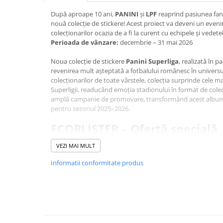
Jocuri de cooperare
După aproape 10 ani,
PANINI
și
LPF
reaprind pasiunea fani
Jocuri dezvoltarea imaginatiei
nouă colecție de stickere! Acest proiect va deveni un evenim
Jocuri geografie
colecționarilor ocazia de a fi la curent cu echipele și vedete
Perioada de vânzare:
decembrie – 31 mai 2026
Jocuri invatat limba engleza
Noua colecție de stickere
Panini Superliga
, realizată în p
Jocuri Origami
revenirea mult așteptată a fotbalului românesc în universul
Jocuri si jucarii educative
colecționarilor de toate vârstele, colecția surprinde cele ma
Superligii, readucând emoția stadionului în format de colec
Jocuri STEAM
amplă campanie de promovare, transformând acest album 
Jucarii interactive
pentru sezonul 2025–2026.
Jucarii muzicale
ECOBLISTER – Ofertă specială
Jucării ȋndemânare
Conținut:
9 plicuri (45 de stickere)
VEZI MAI MULT
Bonus:
2 plicuri gratuite – echivalentul a 10 stickere
Masinute si trenulete
Preț promoțional:
31,50 lei în loc de 40,50 lei (TVA 21%)
Informatii conformitate produs
Cod de bare:
8051708032789
Roboti de jucarie
Jucarii bebelusi
Centre de activitati