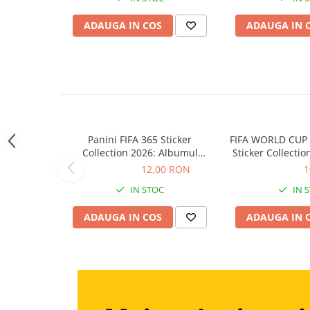
Figurine animale salbatice
ADAUGA IN COS
ADAUGA IN 
Figurine dinozauri
Figurine Disney
Carti pentru copii
Colectia invat sa citesc
Cărți de Crăciun
Panini FIFA 365 Sticker
FIFA WORLD CUP 2
Carti dezvoltare emotionala
Collection 2026: Albumul
Sticker Collectio
colecției
12,00 RON
12,00 RON
105,00 RON
1
Carti parenting
IN STOC
IN 
Carti educative
Carti povesti ilustrate
ADAUGA IN COS
ADAUGA IN 
Carti bebelusi
Carti de colorat
Carti de fictiune
Carti de povesti