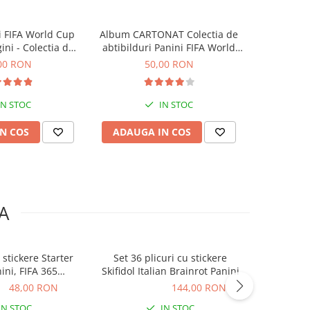
 FIFA World Cup
Album CARTONAT Colectia de
Album DE
ini - Colectia de
abtibilduri Panini FIFA World
cartonase
ibilduri
Cup 2026
Cup Ad
00 RON
50,00 RON
IN STOC
IN STOC
N COS
ADAUGA IN COS
ADAUG
A
 stickere Starter
Set 36 plicuri cu stickere
FIFA WORL
ini, FIFA 365
Skifidol Italian Brainrot Panini
Sticker Co
ne 2025-2026
ON
48,00 RON
144,00 RON
144,00 RON
105,00
IN STOC
IN STOC