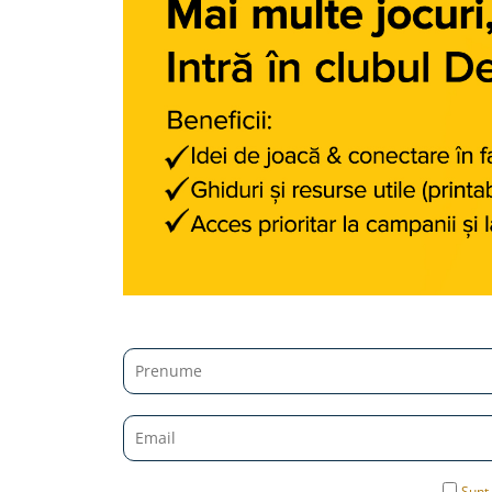
Carti dezvoltare personala
Carti invatare limbi straine
Carti metoda Montessori
Carti si culegeri cu exercitii
Cărți educative pentru copii
Gradinita si scoala
Ghiozdane si accesorii
Jocuri si jucarii educative
Papetarie si Rechizite
Carti si materiale pentru scoala
Jucarii de exterior
Vehicule
Biciclete pentru copii
Sunt 