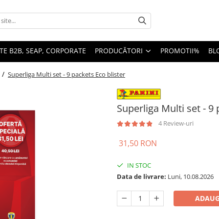
TE B2B, SEAP, CORPORATE
PRODUCĂTORI
PROMOTII%
BL
i /
Superliga Multi set - 9 packets Eco blister
Superliga Multi set - 9
4 Review-uri
31,50 RON
IN STOC
Data de livrare:
Luni, 10.08.2026
ADAUG