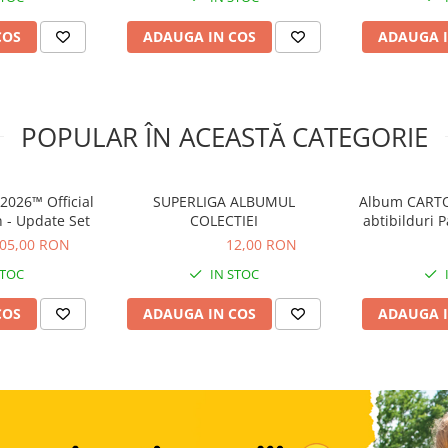
COS
ADAUGA IN COS
ADAUGA I
POPULAR ÎN ACEASTĂ CATEGORIE
026™ Official
SUPERLIGA ALBUMUL
Album CARTO
n - Update Set
COLECTIEI
abtibilduri 
Cu
05,00 RON
12,00 RON
12,00 RON
50,00 R
STOC
IN STOC
COS
ADAUGA IN COS
ADAUGA I