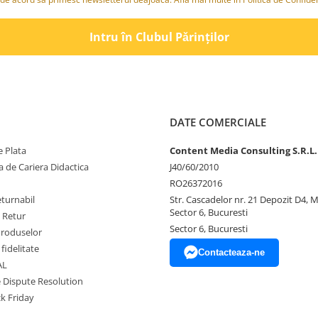
Intru în Clubul Pǎrinților
DATE COMERCIALE
 Plata
Content Media Consulting S.R.L.
 de Cariera Didactica
J40/60/2010
RO26372016
eturnabil
Str. Cascadelor nr. 21 Depozit D4, 
Sector 6, Bucuresti
e Retur
Sector 6, Bucuresti
Produselor
fidelitate
Contacteaza-ne
AL
e Dispute Resolution
ck Friday