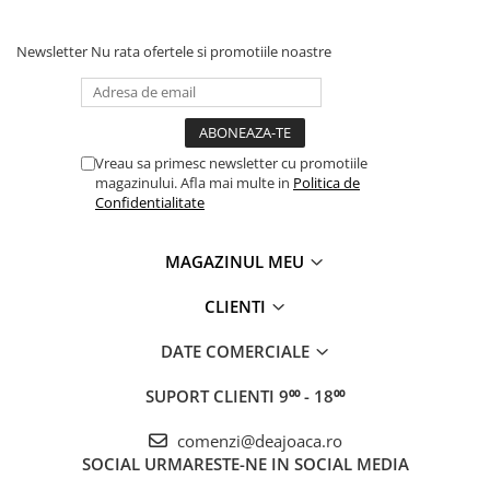
Jocuri experimente stiintifice
Carti metoda Montessori
Newsletter
Nu rata ofertele si promotiile noastre
Casute copii
Carti si culegeri cu exercitii
Jocuri de rol
Cărți educative pentru copii
Jocuri inteligenta si memorie
Casute papusi
Vreau sa primesc newsletter cu promotiile
magazinului. Afla mai multe in
Politica de
Jocuri dezvoltare emotionala
Confidentialitate
Jucarii din lemn
Jocuri si jucarii stiinta
MAGAZINUL MEU
Jucarii si jocuri Montessori
CLIENTI
Jocuri de relaxare
DATE COMERCIALE
Papusi Barbie
SUPORT CLIENTI
9⁰⁰ - 18⁰⁰
Ceasuri copii
Jocuri de cooperare
comenzi@deajoaca.ro
SOCIAL
URMARESTE-NE IN SOCIAL MEDIA
Jocuri dezvoltarea imaginatiei