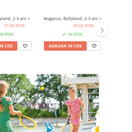
yland, 2-3 ani +
Magarus, Bullyland, 2-3 ani +
Rapunzel c
ON
27,94 RON
28,62 RON
28,62 RON
36,20
IN STOC
IN STOC
N COS
ADAUGA IN COS
ADAUG