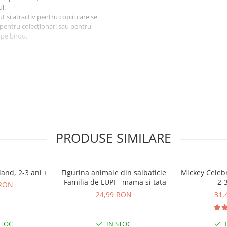
i.
cut și atractiv pentru copiii care se
 pentru colecționari sau pentru
 pe birou.
PRODUSE SIMILARE
land, 2-3 ani +
Figurina animale din salbaticie
Mickey Celebr
-Familia de LUPI - mama si tata
2-
 RON
24,99 RON
31,
STOC
IN STOC