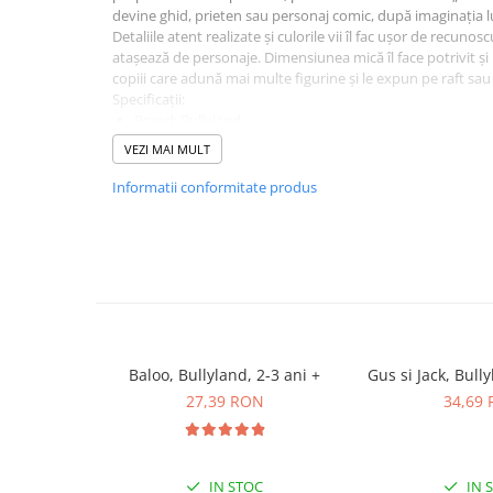
Plusuri bebelusi
devine ghid, prieten sau personaj comic, după imaginația lu
Carti senzoriale bebelusi
Detaliile atent realizate și culorile vii îl fac ușor de recunos
atașează de personaje. Dimensiunea mică îl face potrivit și
Jucarii de sortare
copiii care adună mai multe figurine și le expun pe raft sau
Specificații:
Cuburi din lemn
Brand: Bullyland
Jucarii de tras si impins
Tip produs: figurină personaj
VEZI MAI MULT
Înălțime: 6 cm
Jucarii zornaitoare
Material: materiale sigure, prietenoase cu mediul
Informatii conformitate produs
Detalii autentice, culori vii
Puzzle bebelusi
Vârstă recomandată: de la 2-3 ani în sus
Plusuri
Animale de plus
Pasari de plus
Baloo, Bullyland, 2-3 ani +
Gus si Jack, Bully
Figurine
27,39 RON
34,69
Animale marine
Pusculite
Figurine animale domestice
IN STOC
IN 