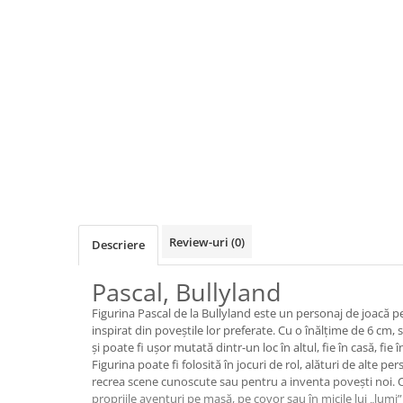
Jocuri de cooperare
Jocuri dezvoltarea imaginatiei
Jocuri geografie
Jocuri invatat limba engleza
Jocuri Origami
Jocuri si jucarii educative
Jocuri STEAM
Jucarii interactive
Jucarii muzicale
Review-uri
(0)
Descriere
Jucării ȋndemânare
Masinute si trenulete
Pascal, Bullyland
Roboti de jucarie
Figurina Pascal de la Bullyland este un personaj de joacă pen
inspirat din poveștile lor preferate. Cu o înălțime de 6 cm, 
și poate fi ușor mutată dintr-un loc în altul, fie în casă, fie
Jucarii bebelusi
Figurina poate fi folosită în jocuri de rol, alături de alte p
Centre de activitati
recrea scene cunoscute sau pentru a inventa povești noi. C
propriile aventuri pe masă, pe covor sau în micile lui „lumi”