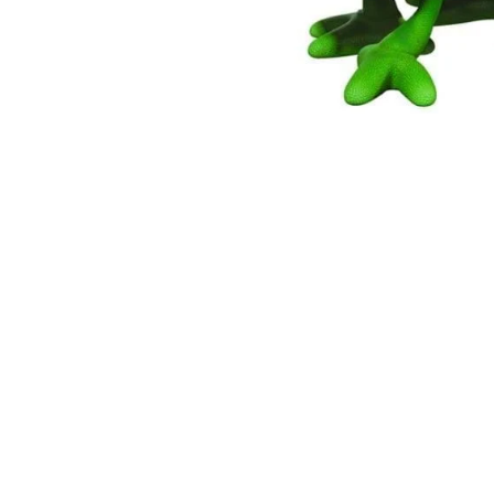
Cuburi de construit
Jocuri creative
Jocuri experimente stiintifice
Casute copii
Jocuri de rol
Jocuri inteligenta si memorie
Casute papusi
Jocuri dezvoltare emotionala
Jucarii din lemn
Jocuri si jucarii stiinta
Jucarii si jocuri Montessori
Jocuri de relaxare
Papusi Barbie
Ceasuri copii