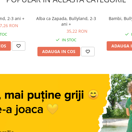
nd, 2-3 ani +
Alba ca Zapada, Bullyland, 2-3
Bambi, Bull
ani +
7,26 RON
27,94 R
35,22 RON
35,22 RON
STOC
IN STOC
COS
ADAUGA I
ADAUGA IN COS