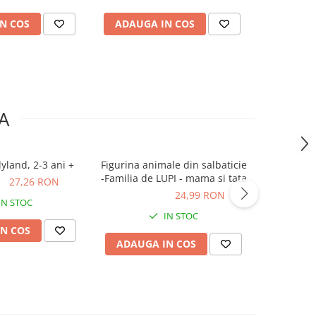
N COS
ADAUGA IN COS
ADAUG
A
yland, 2-3 ani +
Figurina animale din salbaticie
Aurora-Pro
-Familia de LUPI - mama si tata
ON
27,26 RON
24,99 RON
24,99 RON
35,73
IN STOC
IN STOC
N COS
ADAUGA IN COS
ADAUG