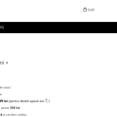
0,00
OG
ni +
din stoc!
re
99 lei
(pentru detalii apasă aici 👇 )
 peste
350 lei
că
și carduri cadou