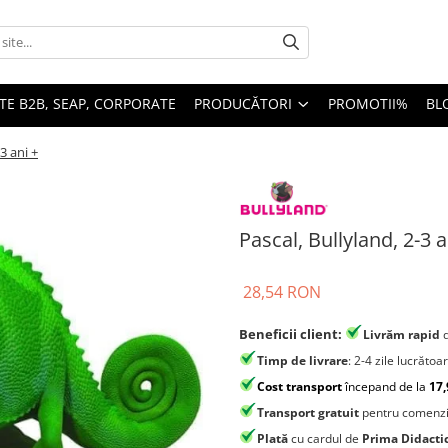
TE B2B, SEAP, CORPORATE
PRODUCĂTORI
PROMOTII%
BL
3 ani +
Pascal, Bullyland, 2-3 a
28,54 RON
Beneficii client:
Livrăm rapid
Timp de livrare
: 2-4 zile lucrătoa
Cost transport
începand de la
17,
Transport gratuit
pentru comenzi
Plată
cu cardul de
Prima Didacti