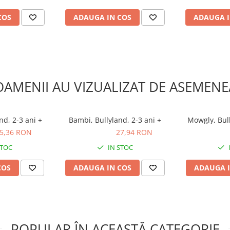
COS
ADAUGA IN COS
ADAUGA I
OAMENII AU VIZUALIZAT DE ASEMENE
nd, 2-3 ani +
Bambi, Bullyland, 2-3 ani +
Mowgly, Bull
5,36 RON
27,94 RON
27,94 RON
27,26 R
STOC
IN STOC
COS
ADAUGA IN COS
ADAUGA I
POPULAR ÎN ACEASTĂ CATEGORIE