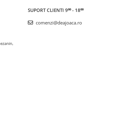
SUPORT CLIENTI
9⁰⁰ - 18⁰⁰
comenzi@deajoaca.ro
Mezanin,