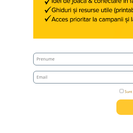
Jucarii diverse
Leagane
Locuri de joaca
Role si Skateboard
Tobogane
Trambuline
Trotinete
Articole pentru colectionari
Monede si Bancnote Autentice din
toata lumea
Sunt 
24h Le Mans
Colectia Camaro vs Mustang
Colectia Nave Militare
Colectiile Panini
Formula 1 The Car Collection