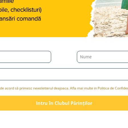
de acord să primesc newsletterul deajoaca. Afla mai multe in Politica de Confiden
Intru în Clubul Pǎrinților