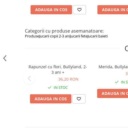
Figurine animale salbatice
ADAUGA IN COS
ADAUGA IN 
Figurine dinozauri
Figurine Disney
Categorii cu produse asemanatoare:
Produse
Jucarii copii 2-3 ani
Jucarii fete
Jucarii baieti
Carti pentru copii
Colectia invat sa citesc
Cărți de Crăciun
Carti dezvoltare emotionala
Rapunzel cu flori, Bullyland, 2-
Merida, Bullyla
Carti parenting
3 ani +
35,36 RON
3
36,20 RON
36,20 RON
Carti educative
IN 
IN STOC
Carti povesti ilustrate
ADAUGA IN 
Carti bebelusi
ADAUGA IN COS
Carti de colorat
Carti de fictiune
Carti de povesti