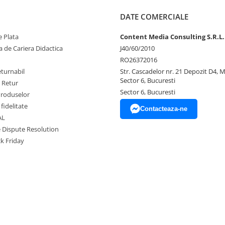
DATE COMERCIALE
 Plata
Content Media Consulting S.R.L.
 de Cariera Didactica
J40/60/2010
RO26372016
eturnabil
Str. Cascadelor nr. 21 Depozit D4, 
Sector 6, Bucuresti
e Retur
Sector 6, Bucuresti
Produselor
fidelitate
Contacteaza-ne
AL
e Dispute Resolution
ck Friday