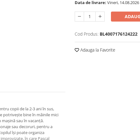
Data de livrare:
Vineri, 14.08.2026
ADAUG
Cod Produs:
BL4007176124222
Adauga la Favorite
tru copii de la 2-3 ani în sus,
se potrivește bine în mâinile mici
 în mașină sau în vacanță.
ersonaje sau decoruri, pentru a
opilul își poate organiza
 improvizate, în care Pascal