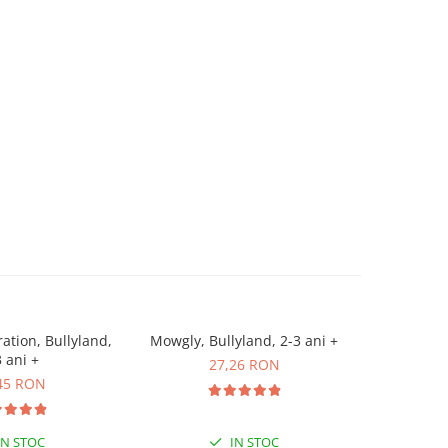
ation, Bullyland,
Mowgly, Bullyland, 2-3 ani +
Bagheera, 
3 ani +
27,26 RON
45 RON
IN STOC
IN STOC