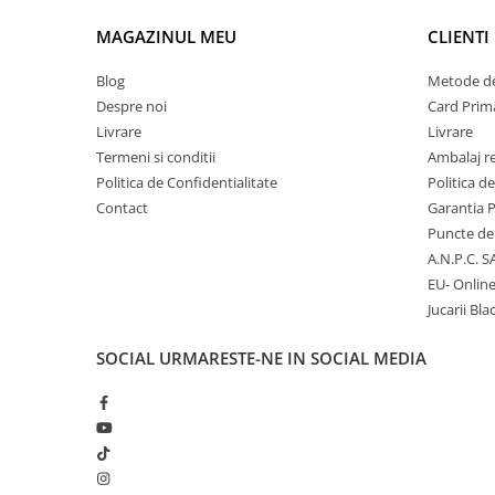
MAGAZINUL MEU
CLIENTI
Micii colectionari
Animale din Salbaticie
Blog
Metode de
Despre noi
Card Prima
Animalele Planetei
Livrare
Livrare
Castelul Medieval
Termeni si conditii
Ambalaj r
Colectia Barbie Jocul de-a Moda
Politica de Confidentialitate
Politica d
Contact
Garantia 
Colectia insecte din lumea
Puncte de 
intreaga
A.N.P.C. S
Colectia Viata la Ferma
EU- Onlin
Vietuitoare din mari si oceane
Jucarii Bla
Colectia Betterly
SOCIAL
URMARESTE-NE IN SOCIAL MEDIA
Pe urmele dinozaurilor
Camera copilului