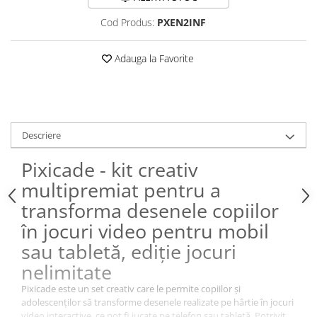
Cod Produs:
PXEN2INF
Adauga la Favorite
Descriere
Pixicade - kit creativ
multipremiat pentru a
transforma desenele copiilor
în jocuri video pentru mobil
sau tabletă, ediție jocuri
nelimitate
Pixicade este un set creativ care le permite copiilor și
adolescenților să transforme desenele realizate pe hârtie în jocuri
video interactive, ce pot fi jucate pe telefon sau tabletă. Potrivit