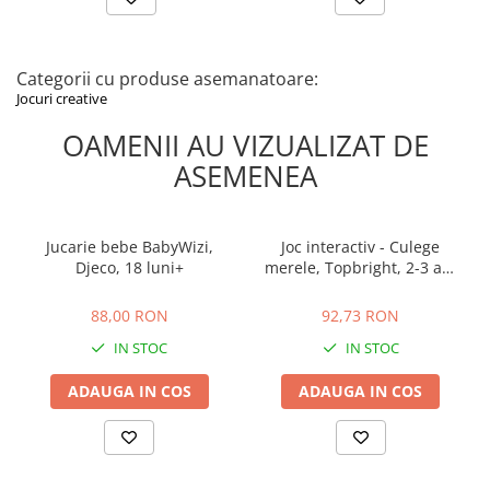
Instrucțiuni și ghid de pornire rapidă în limba română și
engleză
Stochează până la 800 de jocuri create
Categorii cu produse asemanatoare:
Pentru utilizare este necesar un dispozitiv mobil (telefon sau
Jocuri creative
tabletă) cu conexiune la internet, cameră foto spate de cel puțin 5
MP și sistem de operare Android 6.0 sau iOS 9.0 ori versiuni mai
OAMENII AU VIZUALIZAT DE
noi. Produsul nu include dispozitiv electronic.
ASEMENEA
Jucarie bebe BabyWizi,
Joc interactiv - Culege
Djeco, 18 luni+
merele, Topbright, 2-3 ani
+
88,00 RON
92,73 RON
88,00 RON
92,73 RON
IN STOC
IN STOC
ADAUGA IN COS
ADAUGA IN COS