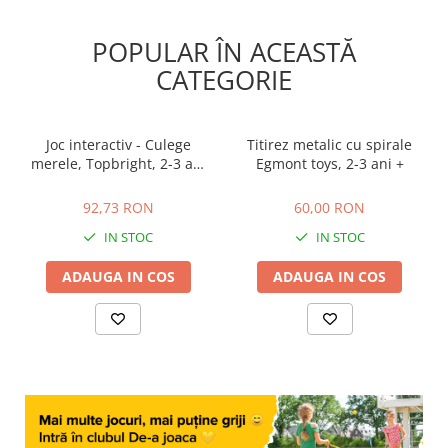
POPULAR ÎN ACEASTĂ
CATEGORIE
Joc interactiv - Culege
Titirez metalic cu spirale
merele, Topbright, 2-3 ani
Egmont toys, 2-3 ani +
+
92,73 RON
60,00 RON
92,73 RON
60,00 RON
IN STOC
IN STOC
ADAUGA IN COS
ADAUGA IN COS