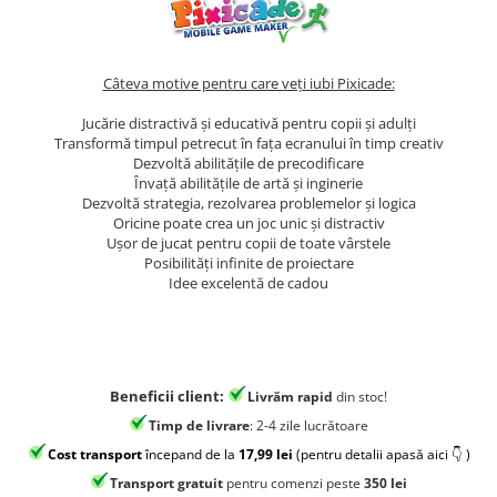
Jocuri geografie
Jocuri invatat limba engleza
Jocuri Origami
Câteva motive pentru care veți iubi Pixicade:
Jocuri si jucarii educative
Jucărie distractivă și educativă pentru copii și adulți
Transformă timpul petrecut în fața ecranului în timp creativ
Jocuri STEAM
Dezvoltă abilitățile de precodificare
Jucarii interactive
Învață abilitățile de artă și inginerie
Dezvoltă strategia, rezolvarea problemelor și logica
Jucarii muzicale
Oricine poate crea un joc unic și distractiv
Ușor de jucat pentru copii de toate vârstele
Jucării ȋndemânare
Posibilități infinite de proiectare
Masinute si trenulete
Idee excelentă de cadou
Roboti de jucarie
Beneficii client:
Livrăm rapid
din stoc!
Timp de livrare
: 2-4 zile lucrătoare
Cost transport
începand de la
17,99 lei
(pentru detalii apasă aici 👇 )
Transport gratuit
pentru comenzi peste
350 lei