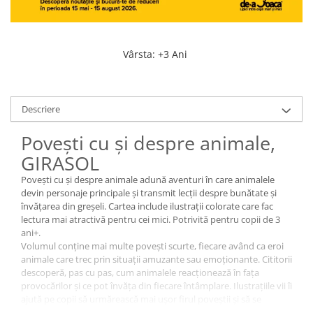
Vârsta
:
+3 Ani
Descriere
Povești cu și despre animale,
GIRASOL
Povești cu și despre animale adună aventuri în care animalele
devin personaje principale și transmit lecții despre bunătate și
învățarea din greșeli. Cartea include ilustrații colorate care fac
lectura mai atractivă pentru cei mici. Potrivită pentru copii de 3
ani+.
Volumul conține mai multe povești scurte, fiecare având ca eroi
animale care trec prin situații amuzante sau emoționante. Cititorii
descoperă, pas cu pas, cum animalele reacționează în fața
provocărilor și ce pot învăța din fiecare întâmplare. Ilustrațiile vii îi
ajută pe copii să urmărească mai ușor firul poveștii și să se
implice în lectură.