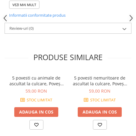
VEZI MAI MULT
Poveștile sunt potrivite atât pentru citit împreună cu părinții, cât
și pentru momentele de lectură independentă. Prin exemplele
Informatii conformitate produs
din carte, copiii pot înțelege mai bine importanța empatiei și a
învățării din propriile greșeli.
Review-uri
(0)
Specificații:
Editura: GIRASOL
Format: 24 x 29,5 cm
Copertă: Broșată
An apariție: 2008
PRODUSE SIMILARE
Număr pagini: 172
ISBN: 9789731915081
Vârsta recomandată: 3 ani+
5 povesti cu animale de
5 povesti nemuritoare de
ascultat la culcare, Povești
ascultat la culcare, Povești
sub 3 minute, Editura Gama
sub 3 minute, Editura Gama
59,00 RON
59,00 RON
STOC LIMITAT
STOC LIMITAT
ADAUGA IN COS
ADAUGA IN COS