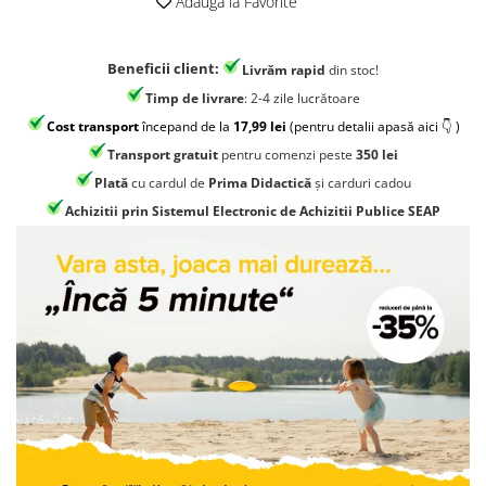
Adauga la Favorite
Jocuri geografie
Jocuri invatat limba engleza
Beneficii client:
Livrăm rapid
din stoc!
Jocuri Origami
Timp de livrare
: 2-4 zile lucrătoare
Jocuri si jucarii educative
Cost transport
începand de la
17,99 lei
(pentru detalii apasă aici 👇 )
Jocuri STEAM
Transport gratuit
pentru comenzi peste
350 lei
Jucarii interactive
Plată
cu cardul de
Prima Didactică
și carduri cadou
Jucarii muzicale
Achizitii prin Sistemul Electronic de Achizitii Publice SEAP
Jucării ȋndemânare
Masinute si trenulete
Roboti de jucarie