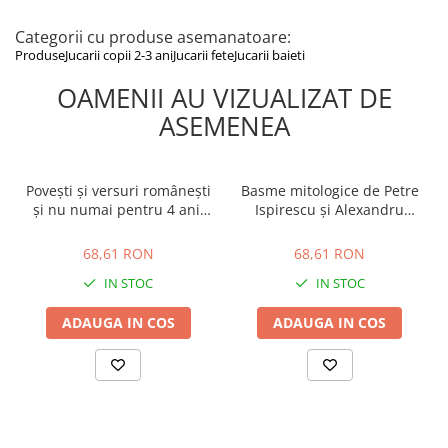
Categorii cu produse asemanatoare:
Produse
Jucarii copii 2-3 ani
Jucarii fete
Jucarii baieti
OAMENII AU VIZUALIZAT DE
ASEMENEA
Povești și versuri românești
Basme mitologice de Petre
și nu numai pentru 4 ani,
Ispirescu și Alexandru
Editura Gama, 4-5 ani +
Odobescu, Editura Gama,
68,61 RON
68,61 RON
6-7 ani +
68,61 RON
68,61 RON
IN STOC
IN STOC
ADAUGA IN COS
ADAUGA IN COS