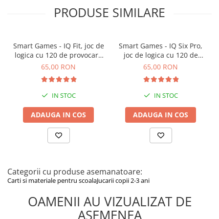
PRODUSE SIMILARE
Smart Games - IQ Fit, joc de
Smart Games - IQ Six Pro,
logica cu 120 de provocari,
joc de logica cu 120 de
6+ ani
provocari, 8+ ani
65,00 RON
65,00 RON
IN STOC
IN STOC
ADAUGA IN COS
ADAUGA IN COS
Categorii cu produse asemanatoare:
Carti si materiale pentru scoala
Jucarii copii 2-3 ani
OAMENII AU VIZUALIZAT DE
ASEMENEA