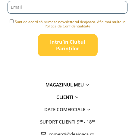
Sunt de acord să primesc newsletterul deajoaca. Afla mai multe in
Politica de Confidentialitate
Intru în Clubul
Pǎrinților
MAGAZINUL MEU
CLIENTI
DATE COMERCIALE
SUPORT CLIENTI
9⁰⁰ - 18⁰⁰
comenzi@deajoaca.ro