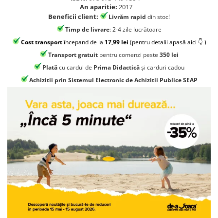
Jocuri geografie
An aparitie:
2017
Beneficii client:
Livrăm rapid
din stoc!
Jocuri invatat limba engleza
Timp de livrare
: 2-4 zile lucrătoare
Jocuri Origami
Cost transport
începand de la
17,99 lei
(pentru detalii apasă aici 👇 )
Jocuri si jucarii educative
Transport gratuit
pentru comenzi peste
350 lei
Jocuri STEAM
Plată
cu cardul de
Prima Didactică
și carduri cadou
Jucarii interactive
Achizitii prin Sistemul Electronic de Achizitii Publice SEAP
Jucarii muzicale
Jucării ȋndemânare
Masinute si trenulete
Roboti de jucarie