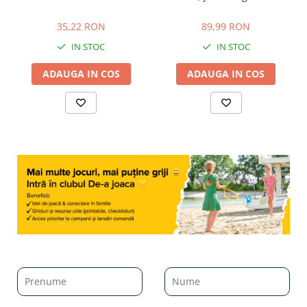
de provocari, 6+ ani
35,22 RON
89,99 RON
35,22 RON
89,99 RON
IN STOC
IN STOC
ADAUGA IN COS
ADAUGA IN COS