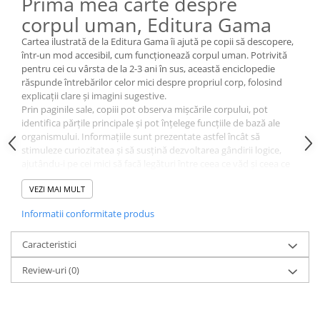
Prima mea carte despre
corpul uman, Editura Gama
Cartea ilustrată de la Editura Gama îi ajută pe copii să descopere,
într-un mod accesibil, cum funcționează corpul uman. Potrivită
pentru cei cu vârsta de la 2-3 ani în sus, această enciclopedie
răspunde întrebărilor celor mici despre propriul corp, folosind
explicații clare și imagini sugestive.
Prin paginile sale, copiii pot observa mișcările corpului, pot
identifica părțile principale și pot înțelege funcțiile de bază ale
organismului. Informațiile sunt prezentate astfel încât să
stimuleze curiozitatea și să susțină dezvoltarea gândirii logice,
ajutându-i pe cei mici să facă legături între ceea ce văd și ceea ce
simt.
VEZI MAI MULT
Cartea este recomandată pentru preșcolari și copii mici care încep
să pună întrebări despre lumea din jur și despre propriul corp.
Informatii conformitate produs
Ilustrațiile colorate și textele scurte facilitează învățarea și mențin
interesul celor mici pe parcursul lecturii.
Specificații
Caracteristici
Editura: Gama
Review-uri
(0)
Vârstă recomandată: 2-3 ani +
Conține ilustrații și texte informative adaptate copiilor mici