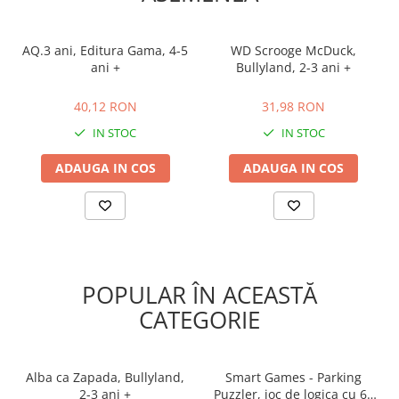
AQ.3 ani, Editura Gama, 4-5
WD Scrooge McDuck,
ani +
Bullyland, 2-3 ani +
40,12 RON
31,98 RON
40,12 RON
31,98 RON
IN STOC
IN STOC
ADAUGA IN COS
ADAUGA IN COS
POPULAR ÎN ACEASTĂ
CATEGORIE
Alba ca Zapada, Bullyland,
Smart Games - Parking
2-3 ani +
Puzzler, joc de logica cu 60