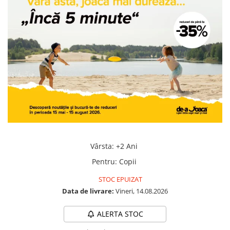
Jocuri geografie
Jocuri invatat limba engleza
Jocuri Origami
Jocuri si jucarii educative
Jocuri STEAM
Jucarii interactive
Jucarii muzicale
Jucării ȋndemânare
Masinute si trenulete
Vârsta
:
+2 Ani
Roboti de jucarie
Pentru
:
Copii
STOC EPUIZAT
Data de livrare:
Vineri, 14.08.2026
ALERTA STOC