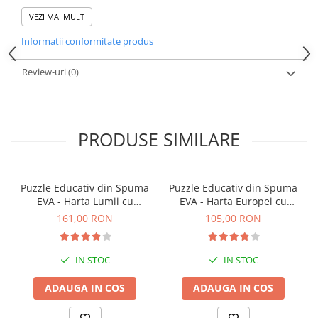
Literele sunt finisate cu atenție, astfel încât să fie sigure și plăcute
VEZI MAI MULT
la atingere. Dimensiunea pieselor și a tablei este adaptată pentru
a fi ușor de folosit de către copii la început de drum în învățare.
Informatii conformitate produs
Specificații:
Conține puzzle cu litere mari, viu colorate
Review-uri
(0)
Material: lemn
Dimensiuni: 300 x 300 x 8 mm
Brand: New Classic Toys
Vârsta recomandată: 2 ani+
PRODUSE SIMILARE
Puzzle Educativ din Spuma
Puzzle Educativ din Spuma
EVA - Harta Lumii cu
EVA - Harta Europei cu
Steaguri si Capitale,
Steaguri si Capitale,
161,00 RON
105,00 RON
Imagimake, 5 ani+
Imagimake, 5 ani+
IN STOC
IN STOC
ADAUGA IN COS
ADAUGA IN COS