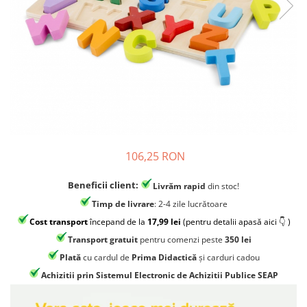
Jocuri experimente stiintifice
Carti metoda Montessori
Casute copii
Carti si culegeri cu exercitii
Jocuri de rol
Cărți educative pentru copii
Jocuri inteligenta si memorie
Casute papusi
Jocuri dezvoltare emotionala
Jucarii din lemn
106,25 RON
Jocuri si jucarii stiinta
Jucarii si jocuri Montessori
Beneficii client:
Livrăm rapid
din stoc!
Timp de livrare
: 2-4 zile lucrătoare
Jocuri de relaxare
Cost transport
începand de la
17,99 lei
(pentru detalii apasă aici 👇 )
Papusi Barbie
Transport gratuit
pentru comenzi peste
350 lei
Ceasuri copii
Plată
cu cardul de
Prima Didactică
și carduri cadou
Jocuri de cooperare
Achizitii prin Sistemul Electronic de Achizitii Publice SEAP
Jocuri dezvoltarea imaginatiei