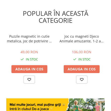
POPULAR ÎN ACEASTĂ
CATEGORIE
Puzzle magnetic in cutie
Joc cu magneti Djeco
metalica, joc de potrivire si
Animale amuzante, 1-2 ani
asociere - Doctor
+
49,00 RON
106,00 RON
49,00 RON
106,00 RON
IN STOC
IN STOC
ADAUGA IN COS
ADAUGA IN COS