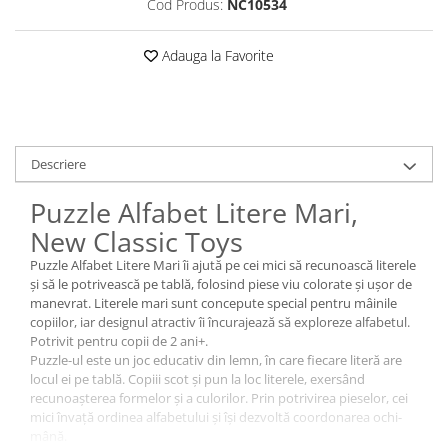
Cod Produs:
NC10534
Adauga la Favorite
Descriere
Puzzle Alfabet Litere Mari,
New Classic Toys
Puzzle Alfabet Litere Mari îi ajută pe cei mici să recunoască literele
și să le potrivească pe tablă, folosind piese viu colorate și ușor de
manevrat. Literele mari sunt concepute special pentru mâinile
copiilor, iar designul atractiv îi încurajează să exploreze alfabetul.
Potrivit pentru copii de 2 ani+.
Puzzle-ul este un joc educativ din lemn, în care fiecare literă are
locul ei pe tablă. Copiii scot și pun la loc literele, exersând
recunoașterea formelor și a culorilor. Prin potrivirea pieselor, cei
mici învață ordinea alfabetului și își dezvoltă coordonarea ochi-
mână.