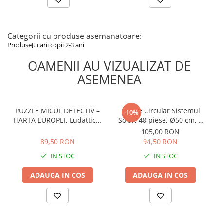
Categorii cu produse asemanatoare:
Produse
Jucarii copii 2-3 ani
OAMENII AU VIZUALIZAT DE
ASEMENEA
PUZZLE MICUL DETECTIV –
Puzzle Circular Sistemul
-10%
HARTA EUROPEI, Ludattica,
Solar, 48 piese, Ø50 cm, 5
+5 ani
ani +
89,50 RON
105,00 RON
89,50 RON
94,50 RON
IN STOC
IN STOC
ADAUGA IN COS
ADAUGA IN COS