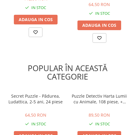
64,50 RON
IN STOC
IN STOC
ADAUGA IN COS
ADAUGA IN COS
POPULAR ÎN ACEASTĂ
CATEGORIE
Secret Puzzle - Pădurea,
Puzzle Detectiv Harta Lumii
Ludattica, 2-5 ani, 24 piese
cu Animale, 108 piese, +5
ani, Ludattica
64,50 RON
89,50 RON
64,50 RON
89,50 RON
IN STOC
IN STOC