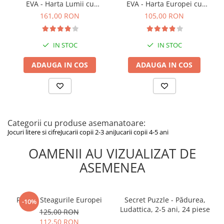
EVA - Harta Lumii cu
EVA - Harta Europei cu
Crește încrederea în sine și motivația
Steaguri si Capitale,
Steaguri si Capitale,
161,00 RON
105,00 RON
Puzzle-ul cu cifre este alegerea perfectă pentru învățarea prin
Imagimake, 5 ani+
Imagimake, 5 ani+
joacă, oferind copiilor o experiență educativă plăcută și un mod
distractiv de a descoperi lumea numerelor.
IN STOC
IN STOC
ADAUGA IN COS
ADAUGA IN COS
Categorii cu produse asemanatoare:
Jocuri litere si cifre
Jucarii copii 2-3 ani
Jucarii copii 4-5 ani
OAMENII AU VIZUALIZAT DE
ASEMENEA
Puzzle Steagurile Europei
Secret Puzzle - Pădurea,
-10%
Ludattica, 2-5 ani, 24 piese
125,00 RON
64,50 RON
112,50 RON