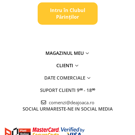
Intru în Clubul
Pǎrinților
MAGAZINUL MEU
CLIENTI
DATE COMERCIALE
SUPORT CLIENTI
9⁰⁰ - 18⁰⁰
comenzi@deajoaca.ro
SOCIAL
URMARESTE-NE IN SOCIAL MEDIA