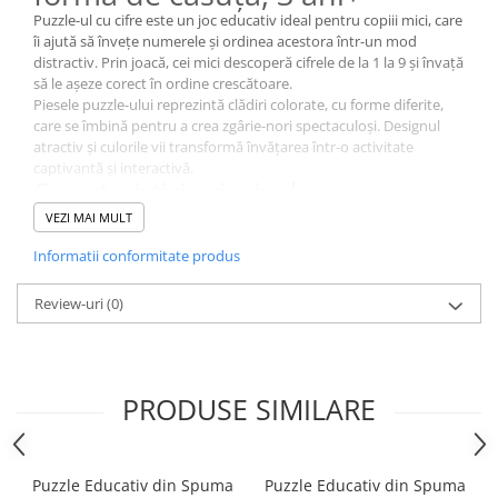
Puzzle-ul cu cifre este un joc educativ ideal pentru copiii mici, care
îi ajută să învețe numerele și ordinea acestora într-un mod
distractiv. Prin joacă, cei mici descoperă cifrele de la 1 la 9 și învață
să le așeze corect în ordine crescătoare.
Piesele puzzle-ului reprezintă clădiri colorate, cu forme diferite,
care se îmbină pentru a crea zgârie-nori spectaculoși. Designul
atractiv și culorile vii transformă învățarea într-o activitate
captivantă și interactivă.
Caracteristici principale:
Puzzle educativ pentru învățarea cifrelor
VEZI MAI MULT
Conține 30 de piese de dimensiuni diferite
Informatii conformitate produs
Piesele se îmbină în ordine crescătoare (1-9)
Design colorat, inspirat din clădiri și zgârie-nori
Carton gros (2 mm), rezistent și durabil
Review-uri
(0)
Colțuri rotunjite, sigure pentru copii
Cutie în formă de căsuță, ideală pentru depozitare sau cadou
Recomandat pentru copii de peste 3 ani
Beneficii pentru copil:
PRODUSE SIMILARE
Îmbunătățește concentrarea și memoria
Dezvoltă gândirea logică și abilitățile de rezolvare a
problemelor
Stimulează recunoașterea cifrelor și a formelor
Puzzle Educativ din Spuma
Puzzle Educativ din Spuma
Dezvoltă coordonarea mână-ochi și motricitatea fină