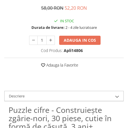
Jocuri geografie
58,00 RON
52,20 RON
Jocuri invatat limba engleza
Jocuri Origami
IN STOC
Durata de livrare:
2 - 4 zile lucratoare
Jocuri si jucarii educative
Jocuri STEAM
ADAUGA IN COS
Jucarii interactive
Cod Produs:
Apli14806
Jucarii muzicale
Jucării ȋndemânare
Adauga la Favorite
Masinute si trenulete
Roboti de jucarie
Descriere
Puzzle cifre - Construiește
zgârie-nori, 30 piese, cutie în
formă de căsuță, 3 ani+