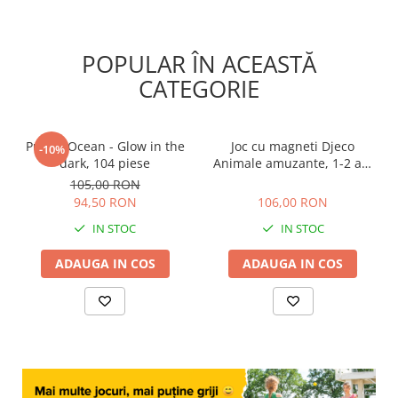
POPULAR ÎN ACEASTĂ
CATEGORIE
Puzzle Ocean - Glow in the
Joc cu magneti Djeco
-10%
dark, 104 piese
Animale amuzante, 1-2 ani
+
105,00 RON
106,00 RON
94,50 RON
106,00 RON
IN STOC
IN STOC
ADAUGA IN COS
ADAUGA IN COS