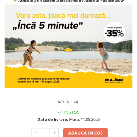
Achizitii prin Sistemul Electronic de Achizitii Publice SEAP
Jocuri geografie
Jocuri invatat limba engleza
Jocuri Origami
Jocuri si jucarii educative
Jocuri STEAM
Jucarii interactive
Jucarii muzicale
Jucării ȋndemânare
Masinute si trenulete
Roboti de jucarie
Vârsta
:
+4
IN STOC
Data de livrare:
Marti, 11.08.2026
ADAUGA IN COS