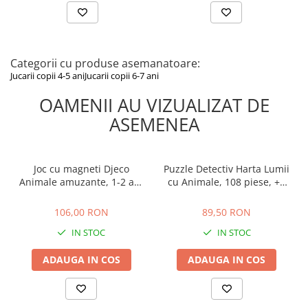
Categorii cu produse asemanatoare:
Jucarii copii 4-5 ani
Jucarii copii 6-7 ani
OAMENII AU VIZUALIZAT DE
ASEMENEA
Joc cu magneti Djeco
Puzzle Detectiv Harta Lumii
Animale amuzante, 1-2 ani
cu Animale, 108 piese, +5
+
ani, Ludattica
106,00 RON
89,50 RON
106,00 RON
89,50 RON
IN STOC
IN STOC
ADAUGA IN COS
ADAUGA IN COS