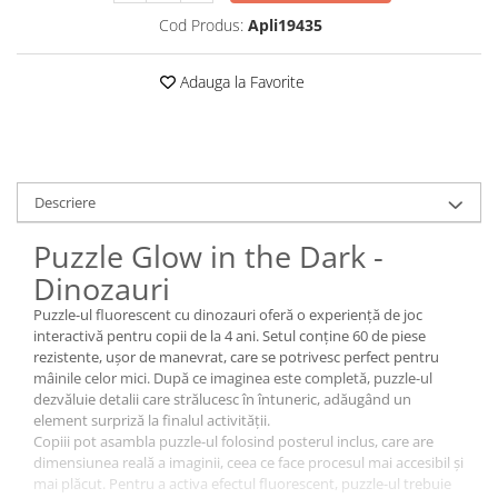
Cod Produs:
Apli19435
Adauga la Favorite
Descriere
Puzzle Glow in the Dark -
Dinozauri
Puzzle-ul fluorescent cu dinozauri oferă o experiență de joc
interactivă pentru copii de la 4 ani. Setul conține 60 de piese
rezistente, ușor de manevrat, care se potrivesc perfect pentru
mâinile celor mici. După ce imaginea este completă, puzzle-ul
dezvăluie detalii care strălucesc în întuneric, adăugând un
element surpriză la finalul activității.
Copiii pot asambla puzzle-ul folosind posterul inclus, care are
dimensiunea reală a imaginii, ceea ce face procesul mai accesibil și
mai plăcut. Pentru a activa efectul fluorescent, puzzle-ul trebuie