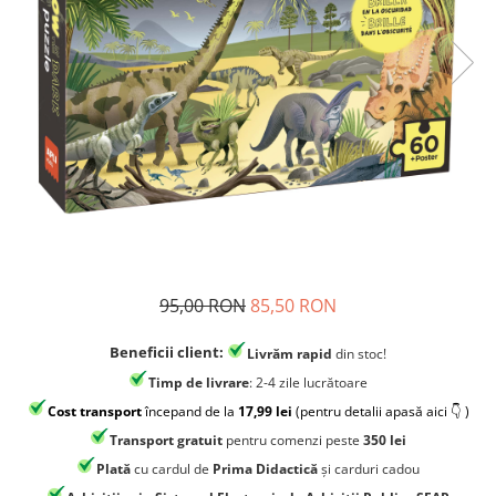
Jocuri experimente stiintifice
Carti metoda Montessori
Casute copii
Carti si culegeri cu exercitii
Jocuri de rol
Cărți educative pentru copii
Jocuri inteligenta si memorie
Casute papusi
Jocuri dezvoltare emotionala
Jucarii din lemn
Jocuri si jucarii stiinta
Jucarii si jocuri Montessori
95,00 RON
85,50 RON
Jocuri de relaxare
Beneficii client:
Livrăm rapid
din stoc!
Papusi Barbie
Timp de livrare
: 2-4 zile lucrătoare
Ceasuri copii
Cost transport
începand de la
17,99 lei
(pentru detalii apasă aici 👇 )
Jocuri de cooperare
Transport gratuit
pentru comenzi peste
350 lei
Plată
cu cardul de
Prima Didactică
și carduri cadou
Jocuri dezvoltarea imaginatiei