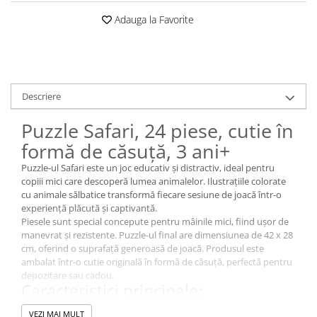
Jocuri geografie
Adauga la Favorite
Jocuri invatat limba engleza
Jocuri Origami
Jocuri si jucarii educative
Jocuri STEAM
Descriere
Jucarii interactive
Puzzle Safari, 24 piese, cutie în
Jucarii muzicale
formă de căsuță, 3 ani+
Jucării ȋndemânare
Puzzle-ul Safari este un joc educativ și distractiv, ideal pentru
Masinute si trenulete
copiii mici care descoperă lumea animalelor. Ilustrațiile colorate
cu animale sălbatice transformă fiecare sesiune de joacă într-o
Roboti de jucarie
experiență plăcută și captivantă.
Piesele sunt special concepute pentru mâinile mici, fiind ușor de
manevrat și rezistente. Puzzle-ul final are dimensiunea de 42 x 28
cm, oferind o suprafață generoasă de joacă. Produsul este
ambalat într-o cutie originală în formă de căsuță, perfectă pentru
depozitare sau cadou.
Caracteristici principale:
Puzzle educativ cu tematică Safari
VEZI MAI MULT