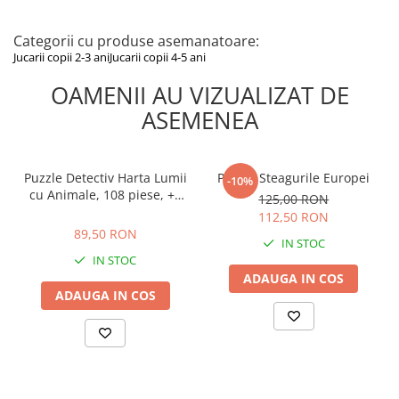
Categorii cu produse asemanatoare:
Jucarii copii 2-3 ani
Jucarii copii 4-5 ani
OAMENII AU VIZUALIZAT DE
ASEMENEA
Puzzle Detectiv Harta Lumii
Puzzle Steagurile Europei
-10%
cu Animale, 108 piese, +5
125,00 RON
ani, Ludattica
89,50 RON
112,50 RON
89,50 RON
IN STOC
IN STOC
ADAUGA IN COS
ADAUGA IN COS