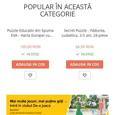
POPULAR ÎN ACEASTĂ
CATEGORIE
Puzzle Educativ din Spuma
Secret Puzzle - Pădurea,
EVA - Harta Europei cu
Ludattica, 2-5 ani, 24 piese
Steaguri si Capitale,
105,00 RON
64,50 RON
Imagimake, 5 ani+
105,00 RON
64,50 RON
IN STOC
IN STOC
ADAUGA IN COS
ADAUGA IN COS