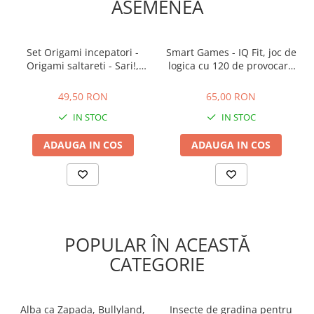
ASEMENEA
Set Origami incepatori -
Smart Games - IQ Fit, joc de
Origami saltareti - Sari!,
logica cu 120 de provocari,
Ludattica, +6 ani
6+ ani
49,50 RON
65,00 RON
49,50 RON
65,00 RON
IN STOC
IN STOC
ADAUGA IN COS
ADAUGA IN COS
POPULAR ÎN ACEASTĂ
CATEGORIE
Alba ca Zapada, Bullyland,
Insecte de gradina pentru