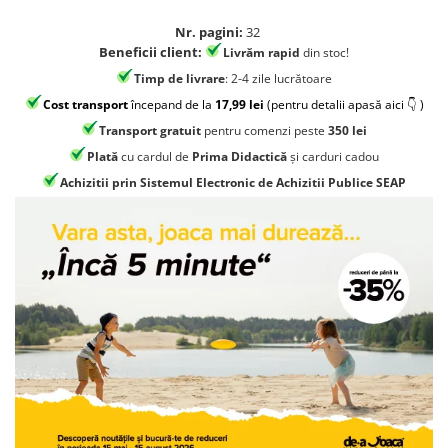
Jocuri geografie
Nr. pagini:
32
Jocuri invatat limba engleza
Beneficii client:
Livrăm rapid
din stoc!
Jocuri Origami
Timp de livrare
: 2-4 zile lucrătoare
Jocuri si jucarii educative
Cost transport
începand de la
17,99 lei
(pentru detalii apasă aici 👇 )
Jocuri STEAM
Transport gratuit
pentru comenzi peste
350 lei
Plată
cu cardul de
Prima Didactică
și carduri cadou
Jucarii interactive
Achizitii prin Sistemul Electronic de Achizitii Publice SEAP
Jucarii muzicale
Jucării ȋndemânare
Masinute si trenulete
Roboti de jucarie