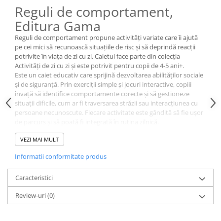
Reguli de comportament,
Editura Gama
Reguli de comportament propune activități variate care îi ajută
pe cei mici să recunoască situațiile de risc și să deprindă reacții
potrivite în viața de zi cu zi. Caietul face parte din colecția
Activități de zi cu zi și este potrivit pentru copii de 4-5 ani+.
Este un caiet educativ care sprijină dezvoltarea abilităților sociale
și de siguranță. Prin exerciții simple și jocuri interactive, copiii
învață să identifice comportamente corecte și să gestioneze
situații dificile, cum ar fi traversarea străzii sau interacțiunea cu
persoane necunoscute. Fiecare activitate este gândită să fie ușor
de parcurs și să poată fi integrată în rutina zilnică.
Exersând aceste activități, cei mici pot recunoaște mai ușor
VEZI MAI MULT
pericolele și pot lua decizii sigure în diverse contexte. Caietul
susține o dezvoltare echilibrată, adaptată perioadei sensibile
Informatii conformitate produs
dintre 3 și 6 ani.
Specificații:
Caracteristici
Editura: Gama
Parte din colecția: Activități de zi cu zi
Review-uri
(0)
Vârstă recomandată: 4-5 ani+