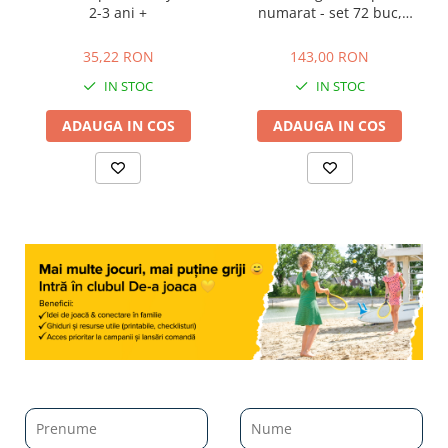
2-3 ani +
numarat - set 72 buc,
Learning Resources, 2-3 ani
35,22 RON
143,00 RON
+
35,22 RON
143,00 RON
IN STOC
IN STOC
ADAUGA IN COS
ADAUGA IN COS