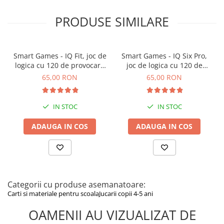
PRODUSE SIMILARE
Smart Games - IQ Fit, joc de
Smart Games - IQ Six Pro,
logica cu 120 de provocari,
joc de logica cu 120 de
6+ ani
provocari, 8+ ani
65,00 RON
65,00 RON
IN STOC
IN STOC
ADAUGA IN COS
ADAUGA IN COS
Categorii cu produse asemanatoare:
Carti si materiale pentru scoala
Jucarii copii 4-5 ani
OAMENII AU VIZUALIZAT DE