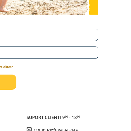
tialitate
SUPORT CLIENTI
9⁰⁰ - 18⁰⁰
comenzi@deajoaca.ro