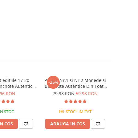
editiile 17-20
Pachet Nr.1 si Nr.2 Monede si
Revista 
-25%
ncnote Autentice
Bancnote Autentice Din Toata
Autentic
ata lumea
Lumea
,96 RON
79,98 RON
59,98 RON
IN STOC
STOC LIMITAT
N COS
ADAUGA IN COS
ADAUG