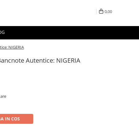
0,00
OG
tice: NIGERIA
Bancnote Autentice: NIGERIA
oare
A IN COS