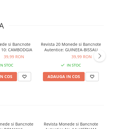
A
ede si Bancnote
Revista 20 Monede si Bancnote
Revista 
. 10: CAMBODGIA
Autentice: GUINEEA-BISSAU
Autent
ON
39,99 RON
39,99 RON
39,99 RON
39,99
IN STOC
IN STOC
N COS
ADAUGA IN COS
ADAUG
onede si Bancnote
Revista Monede si Bancnote
Aboname