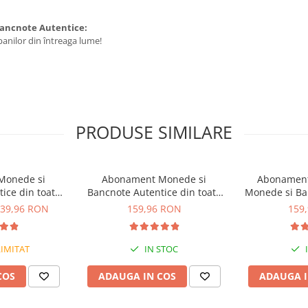
ancnote Autentice:
banilor din întreaga lume!
PRODUSE SIMILARE
Monede si
Abonament Monede si
Abonament 
ice din toata
Bancnote Autentice din toata
Monede si Ba
 1 - 4
lumea nr. 9-12
din to
39,96 RON
159,96 RON
159
IMITAT
IN STOC
COS
ADAUGA IN COS
ADAUGA I