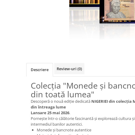
Cuburi de construit
Jocuri creative
Jocuri experimente stiintifice
Casute copii
Jocuri de rol
Jocuri inteligenta si memorie
Casute papusi
Review-uri
(0)
Descriere
Jocuri dezvoltare emotionala
Jucarii din lemn
Colecția "Monede și bancno
Jocuri si jucarii stiinta
din toată lumea"
Jucarii si jocuri Montessori
Descoperă o nouă ediție dedicată
NIGERIEI din colecția
M
din întreaga lume
Jocuri de relaxare
Lansare
25 mai 2026
.
Papusi Barbie
Pornește într-o călătorie fascinantă și explorează cultura și 
intermediul banilor autentici.
Ceasuri copii
Monede și bancnote autentice