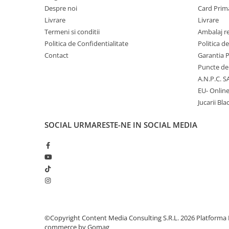
Jucarii diverse
Despre noi
Card Prima
Leagane
Livrare
Livrare
Termeni si conditii
Ambalaj r
Locuri de joaca
Politica de Confidentialitate
Politica d
Role si Skateboard
Contact
Garantia 
Tobogane
Puncte de 
A.N.P.C. S
Trambuline
EU- Onlin
Trotinete
Jucarii Bla
Articole pentru colectionari
SOCIAL
URMARESTE-NE IN SOCIAL MEDIA
Monede si Bancnote Autentice din
toata lumea
24h Le Mans
Colectia Camaro vs Mustang
Colectia Nave Militare
Colectiile Panini
©Copyright Content Media Consulting S.R.L. 2026
Platforma 
Formula 1 The Car Collection
commerce by Gomag