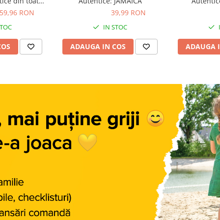
ice din toata
Autentice: JAMAICA
Autenti
13 - 16
59,96 RON
39,99 RON
39,99 RON
39,99 R
STOC
IN STOC
COS
ADAUGA IN COS
ADAUGA I