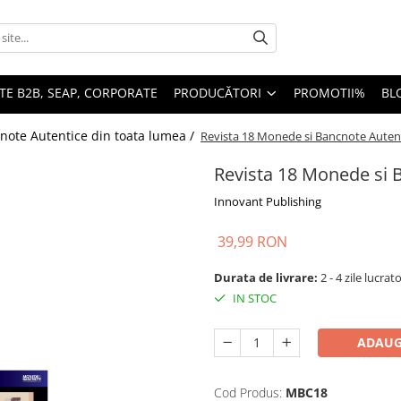
TE B2B, SEAP, CORPORATE
PRODUCĂTORI
PROMOTII%
BL
ote Autentice din toata lumea /
Revista 18 Monede si Bancnote Auten
Revista 18 Monede si 
Innovant Publishing
39,99 RON
Durata de livrare:
2 - 4 zile lucrat
IN STOC
ADAUG
Cod Produs:
MBC18