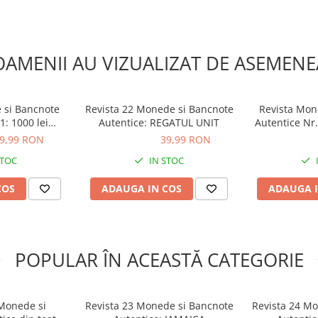
OAMENII AU VIZUALIZAT DE ASEMENE
 si Bancnote
Revista 22 Monede si Bancnote
Revista Mon
1: 1000 lei
Autentice: REGATUL UNIT
Autentice Nr
y si 10 Pence
9,99 RON
39,99 RON
39,99 RON
39,99 R
da
STOC
IN STOC
COS
ADAUGA IN COS
ADAUGA I
POPULAR ÎN ACEASTĂ CATEGORIE
Monede si
Revista 23 Monede si Bancnote
Revista 24 M