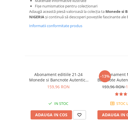
Jocuri de cooperare
Materiale informative ilustrate
Fișe numismatice pentru colecționari
Jocuri dezvoltarea imaginatiei
Adaugă această piesă valoroasă la colecția ta
Monede si B
NIGERIA
și continuă să descoperi poveștile fascinante ale 
Jocuri geografie
Informatii conformitate produs
Jocuri invatat limba engleza
Jocuri Origami
Jocuri si jucarii educative
Jocuri STEAM
Jucarii interactive
Jucarii muzicale
Abonament editiile 21-24
Abonament 
-13%
Monede si Bancnote Autentice
Bancnote Autent
Jucării ȋndemânare
din toata lumea
lumea nr.
159,96 RON
159,96 RON
1
Masinute si trenulete
Roboti de jucarie
IN STOC
STOC L
Jucarii bebelusi
ADAUGA IN COS
ADAUGA IN 
Centre de activitati