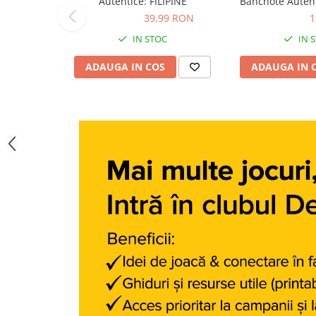
Autentice: FILIPINE
Bancnote Autent
Figurine animale salbatice
lumea nr. 
39,99 RON
39,99 RON
159,96 RON
1
Figurine dinozauri
IN STOC
IN 
Figurine Disney
ADAUGA IN COS
ADAUGA IN 
Carti pentru copii
Colectia invat sa citesc
Cărți de Crăciun
Carti dezvoltare emotionala
Carti parenting
Carti educative
Carti povesti ilustrate
Carti bebelusi
Carti de colorat
Carti de fictiune
Carti de povesti