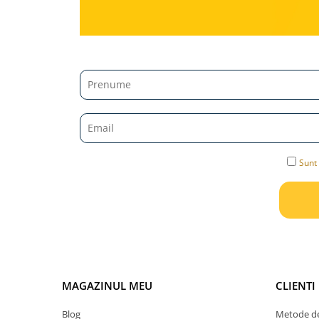
Carti dezvoltare personala
Carti invatare limbi straine
Carti metoda Montessori
Carti si culegeri cu exercitii
Cărți educative pentru copii
Gradinita si scoala
Ghiozdane si accesorii
Sunt 
Jocuri si jucarii educative
Papetarie si Rechizite
Carti si materiale pentru scoala
Jucarii de exterior
Vehicule
MAGAZINUL MEU
CLIENTI
Biciclete pentru copii
Blog
Metode de