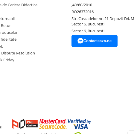
 de Cariera Didactica
J40/60/2010
RO26372016
eturnabil
Str. Cascadelor nr. 21 Depozit D4, 
Sector 6, Bucuresti
e Retur
Sector 6, Bucuresti
Produselor
fidelitate
Contacteaza-ne
AL
e Dispute Resolution
ck Friday
E-