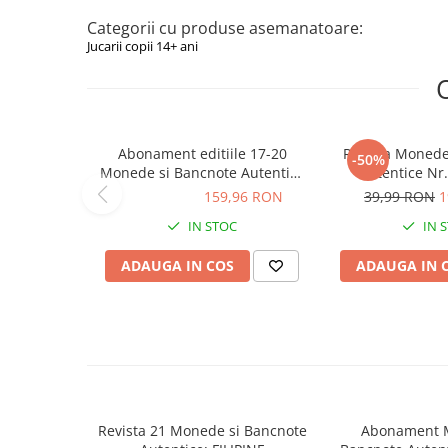
Plusuri bebelusi
Categorii cu produse asemanatoare:
Carti senzoriale bebelusi
Jucarii copii 14+ ani
Jucarii de sortare
Cuburi din lemn
Jucarii de tras si impins
Abonament editiile 17-20
Revista Monede
Jucarii zornaitoare
-50%
Monede si Bancnote Autentice
Autentice Nr.
Puzzle bebelusi
din toata lumea
Romania - 1 Penn
159,96 RON
159,96 RON
39,99 RON
1
Irlan
IN STOC
IN 
Plusuri
Animale de plus
ADAUGA IN COS
ADAUGA IN 
Pasari de plus
Figurine
Animale marine
Pusculite
Revista 21 Monede si Bancnote
Abonament 
Figurine animale domestice