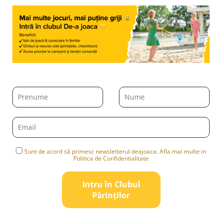
Sunt de acord să primesc newsletterul deajoaca. Afla mai multe in
Politica de Confidentialitate
Intru în Clubul
Pǎrinților