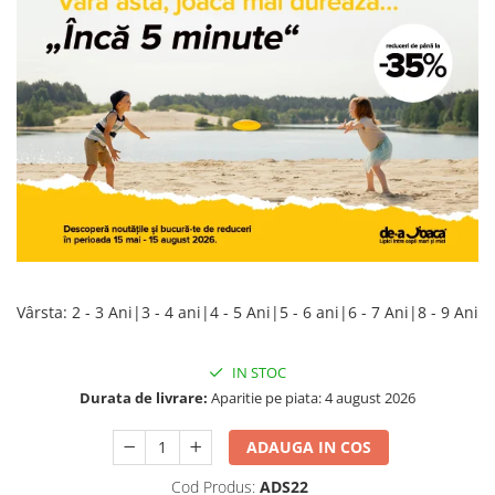
Jocuri geografie
Jocuri invatat limba engleza
Jocuri Origami
Jocuri si jucarii educative
Jocuri STEAM
Jucarii interactive
Jucarii muzicale
Jucării ȋndemânare
Masinute si trenulete
Vârsta
:
2 - 3 Ani|3 - 4 ani|4 - 5 Ani|5 - 6 ani|6 - 7 Ani|8 - 9 Ani
Roboti de jucarie
IN STOC
Durata de livrare:
Aparitie pe piata: 4 august 2026
ADAUGA IN COS
Cod Produs:
ADS22