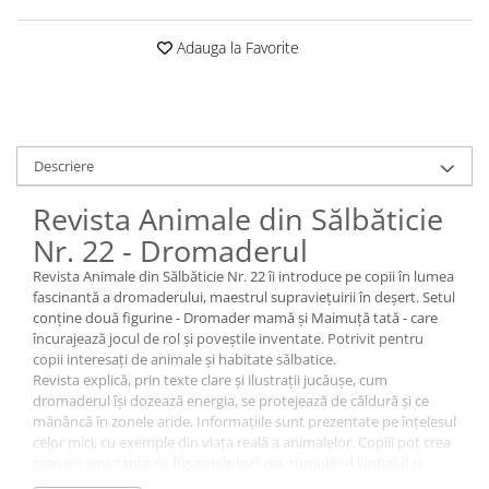
Adauga la Favorite
Descriere
Revista Animale din Sălbăticie
Nr. 22 - Dromaderul
Revista Animale din Sălbăticie Nr. 22 îi introduce pe copii în lumea
fascinantă a dromaderului, maestrul supraviețuirii în deșert. Setul
conține două figurine - Dromader mamă și Maimuță tată - care
încurajează jocul de rol și poveștile inventate. Potrivit pentru
copii interesați de animale și habitate sălbatice.
Revista explică, prin texte clare și ilustrații jucăușe, cum
dromaderul își dozează energia, se protejează de căldură și ce
mănâncă în zonele aride. Informațiile sunt prezentate pe înțelesul
celor mici, cu exemple din viața reală a animalelor. Copiii pot crea
scenarii amuzante cu figurinele incluse, stimulând limbajul și
creativitatea.