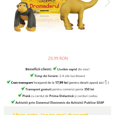
Jocuri experimente stiintifice
Carti metoda Montessori
Casute copii
Carti si culegeri cu exercitii
Jocuri de rol
Cărți educative pentru copii
Jocuri inteligenta si memorie
Casute papusi
Jocuri dezvoltare emotionala
Jucarii din lemn
29,99 RON
Jocuri si jucarii stiinta
Jucarii si jocuri Montessori
Beneficii client:
Livrăm rapid
din stoc!
Timp de livrare
: 2-4 zile lucrătoare
Jocuri de relaxare
Cost transport
începand de la
17,99 lei
(pentru detalii apasă aici 👇 )
Papusi Barbie
Transport gratuit
pentru comenzi peste
350 lei
Ceasuri copii
Plată
cu cardul de
Prima Didactică
și carduri cadou
Jocuri de cooperare
Achizitii prin Sistemul Electronic de Achizitii Publice SEAP
Jocuri dezvoltarea imaginatiei