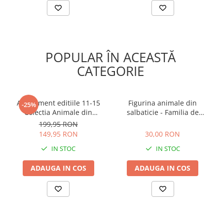
POPULAR ÎN ACEASTĂ
CATEGORIE
Abonament editiile 11-15
Figurina animale din
-25%
Colectia Animale din
salbaticie - Familia de
salbaticie
puma albi
199,95 RON
30,00 RON
149,95 RON
30,00 RON
IN STOC
IN STOC
ADAUGA IN COS
ADAUGA IN COS