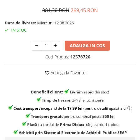
Jocuri geografie
381,30 RON
269,45 RON
Jocuri invatat limba engleza
Jocuri Origami
Data de livrare:
Miercuri, 12.08.2026
IN STOC
Jocuri si jucarii educative
Jocuri STEAM
ADAUGA IN COS
Jucarii interactive
Cod Produs:
12578726
Jucarii muzicale
Jucării ȋndemânare
Adauga la Favorite
Masinute si trenulete
Roboti de jucarie
Beneficii client:
Livrăm rapid
din stoc!
Timp de livrare
: 2-4 zile lucrătoare
Cost transport
începand de la
17,99 lei
(pentru detalii apasă aici 👇 )
Transport gratuit
pentru comenzi peste
350 lei
Plată
cu cardul de
Prima Didactică
și carduri cadou
Achizitii prin Sistemul Electronic de Achizitii Publice SEAP