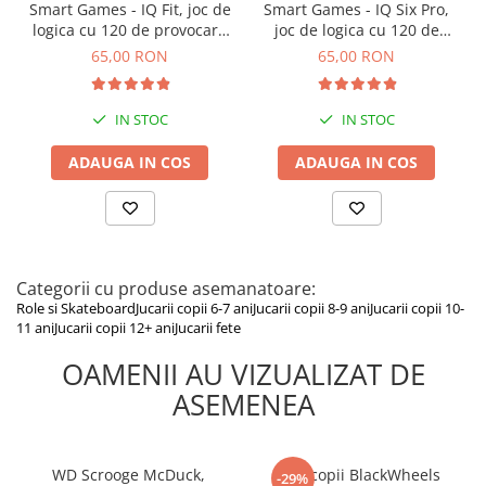
Smart Games - IQ Fit, joc de
Smart Games - IQ Six Pro,
logica cu 120 de provocari,
joc de logica cu 120 de
6+ ani
provocari, 8+ ani
65,00 RON
65,00 RON
IN STOC
IN STOC
ADAUGA IN COS
ADAUGA IN COS
Categorii cu produse asemanatoare:
Role si Skateboard
Jucarii copii 6-7 ani
Jucarii copii 8-9 ani
Jucarii copii 10-
11 ani
Jucarii copii 12+ ani
Jucarii fete
OAMENII AU VIZUALIZAT DE
ASEMENEA
WD Scrooge McDuck,
Role copii BlackWheels
-29%