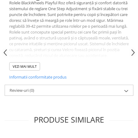
Rolele BlackWheels Playful Roz oferă siguranță și confort datorită
sistemului de reglare One Step Adjustment și fixării stabile cu trei
puncte de închidere. Sunt potrivite pentru copii și începători care
doresc să învețe să meargă pe role într-un mod sigur. Mărimea
reglabilă 39-42 permite utilizarea rolelor pe o perioadă mai lungă.
Rolele sunt concepute special pentru cei care fac primii pași în
patinaj, având o structură ușoară și o căptușeală moale, ventilată,
ce previne iritațiile și menține piciorul uscat. Sistemul de închidere
cu cataramă, șireturi și curea Velcro fixează piciorul în poziția
corectă, reducând riscul de alunecare sau accidentare.
Copiii pot ajusta rapid mărimea rolelor fără unelte, datorită
VEZI MAI MULT
sistemului One Step Adjustment și marcajelor gravate pentru
fiecare dimensiune. Roțile mici și manevrabile, împreună cu șina
Informatii conformitate produs
flexibilă din compozit, oferă control bun și ușurează virajele.
Frâna de pe rola dreaptă permite opriri rapide și sigure.
Review-uri
(0)
Specificații:
Mărime reglabilă: 39-42
Reglare rapidă One Step Adjustment, cu marcaje gravate
Sistem de închidere: cataramă, șireturi, curea Velcro
Șină din compozit flexibil
PRODUSE SIMILARE
Căptușeală moale, ventilată
Roți BlackWheels PowerSpeed, diametru 80 mm, duritate 82A
Rulmenți ABEC-7
Frână pe rola dreaptă