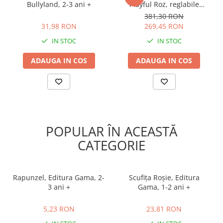
Bullyland, 2-3 ani +
Playful Roz, reglabile
marime 36-39
31,98 RON
381,30 RON
31,98 RON
269,45 RON
IN STOC
IN STOC
ADAUGA IN COS
ADAUGA IN COS
POPULAR ÎN ACEASTĂ
CATEGORIE
Rapunzel, Editura Gama, 2-
Scufița Roșie, Editura
3 ani +
Gama, 1-2 ani +
5,23 RON
23,81 RON
5,23 RON
23,81 RON