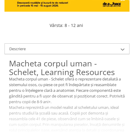
Vârsta
:
8 - 12 ani
Descriere
Macheta corpul uman -
Schelet, Learning Resources
Macheta corpul uman - Schelet oferă o reprezentare detaliată a
sistemului osos, cu piese ce pot fi îndepărtate și reasamblate
pentru o înțelegere clară a anatomiei. Fiecare componentă este
gândită pentru a fi ușor de observat și poziționat corect. Potrivită
pentru copii de 8-9 ani+.
Macheta reprezintă un model realist al scheletului uman, ideal
pentru studiul la școală sau acasă. Copiii pot demonta și
reasambla cele 41 de piese, observând cum se îmbină oasele și
cum susțin corpul. Prin manipularea pieselor, învață denumirile și
rolul principalelor oase, exersând atenția la detalii și coordonarea