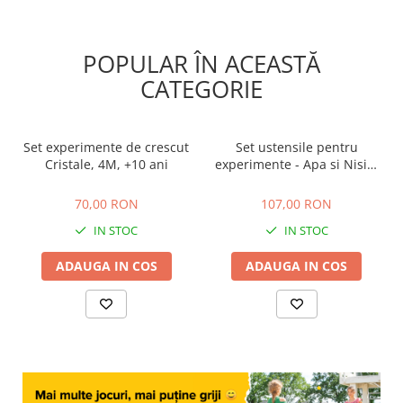
POPULAR ÎN ACEASTĂ
CATEGORIE
Set experimente de crescut
Set ustensile pentru
Cristale, 4M, +10 ani
experimente - Apa si Nisip,
Learning Resources, 2-3 ani
70,00 RON
107,00 RON
+
70,00 RON
107,00 RON
IN STOC
IN STOC
ADAUGA IN COS
ADAUGA IN COS