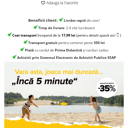
Jocuri geografie
Adauga la Favorite
Jocuri invatat limba engleza
Jocuri Origami
Beneficii client:
Livrăm rapid
din stoc!
Timp de livrare
: 2-4 zile lucrătoare
Jocuri si jucarii educative
Cost transport
începand de la
17,99 lei
(pentru detalii apasă aici 👇 )
Jocuri STEAM
Transport gratuit
pentru comenzi peste
350 lei
Jucarii interactive
Plată
cu cardul de
Prima Didactică
și carduri cadou
Jucarii muzicale
Achizitii prin Sistemul Electronic de Achizitii Publice SEAP
Jucării ȋndemânare
Masinute si trenulete
Roboti de jucarie