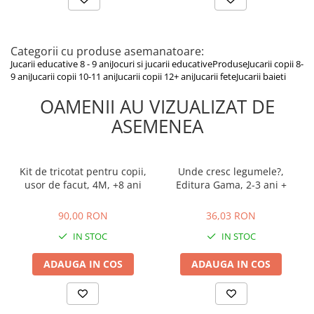
Categorii cu produse asemanatoare:
Jucarii educative 8 - 9 ani
Jocuri si jucarii educative
Produse
Jucarii copii 8-
9 ani
Jucarii copii 10-11 ani
Jucarii copii 12+ ani
Jucarii fete
Jucarii baieti
OAMENII AU VIZUALIZAT DE
ASEMENEA
Kit de tricotat pentru copii,
Unde cresc legumele?,
usor de facut, 4M, +8 ani
Editura Gama, 2-3 ani +
90,00 RON
36,03 RON
90,00 RON
36,03 RON
IN STOC
IN STOC
ADAUGA IN COS
ADAUGA IN COS