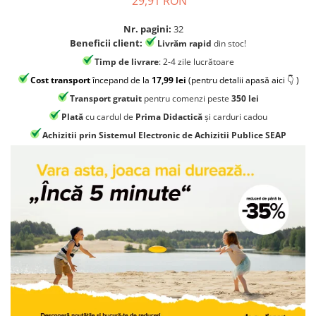
29,91 RON
Jocuri geografie
Jocuri invatat limba engleza
Nr. pagini:
32
Beneficii client:
Livrăm rapid
din stoc!
Jocuri Origami
Timp de livrare
: 2-4 zile lucrătoare
Jocuri si jucarii educative
Cost transport
începand de la
17,99 lei
(pentru detalii apasă aici 👇 )
Jocuri STEAM
Transport gratuit
pentru comenzi peste
350 lei
Jucarii interactive
Plată
cu cardul de
Prima Didactică
și carduri cadou
Achizitii prin Sistemul Electronic de Achizitii Publice SEAP
Jucarii muzicale
Jucării ȋndemânare
Masinute si trenulete
Roboti de jucarie