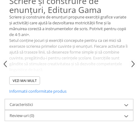
Scriere și construire de
enunțuri, Editura Gama
Scriere și construire de enunțuri propune exerciții grafice variate
și activități care ajută la dezvoltarea motricității fine și la
mânuirea corectă a instrumentelor de scris. Potrivit pentru copii
de 4-5 ani+.
Setul conține jocuri și exerciții concepute pentru ca cei mici să
exerseze scrierea primelor cuvinte și enunțuri. Fiecare activitate îi
ajută să traseze linii, să deseneze forme simple și să combine
cuvinte, pregătindu-i pentru cerințele școlare. Exercițiile sunt
gândite să stimuleze creativitatea și să dezvolte competențele
lingvistice de bază.
Materialul face parte din colecția Gata de școală! și urmărește
VEZI MAI MULT
programa națională pentru pregătirea școlară, fiind util atât
pentru copiii din ultimul an de grădiniță, cât și pentru cei din clasa
Informatii conformitate produs
pregătitoare.
Specificații:
Caracteristici
Editura: Gama
Colecția: Gata de școală!
Review-uri
(0)
Conține exerciții grafice și activități pentru scriere
Conform cu programa națională pentru pregătirea școlară