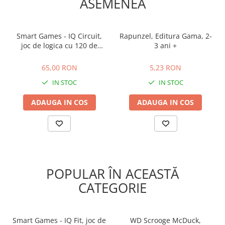
ASEMENEA
Smart Games - IQ Circuit,
Rapunzel, Editura Gama, 2-
joc de logica cu 120 de
3 ani +
provocari, 8+ ani
65,00 RON
5,23 RON
65,00 RON
5,23 RON
IN STOC
IN STOC
ADAUGA IN COS
ADAUGA IN COS
POPULAR ÎN ACEASTĂ
CATEGORIE
Smart Games - IQ Fit, joc de
WD Scrooge McDuck,