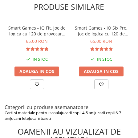
PRODUSE SIMILARE
Smart Games - IQ Fit, joc de
Smart Games - IQ Six Pro,
logica cu 120 de provocari,
joc de logica cu 120 de
6+ ani
provocari, 8+ ani
65,00 RON
65,00 RON
IN STOC
IN STOC
ADAUGA IN COS
ADAUGA IN COS
Categorii cu produse asemanatoare:
Carti si materiale pentru scoala
Jucarii copii 4-5 ani
Jucarii copii 6-7
ani
Jucarii fete
Jucarii baieti
OAMENII AU VIZUALIZAT DE