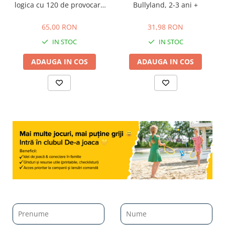
logica cu 120 de provocari,
Bullyland, 2-3 ani +
6+ ani
65,00 RON
31,98 RON
65,00 RON
31,98 RON
IN STOC
IN STOC
ADAUGA IN COS
ADAUGA IN COS