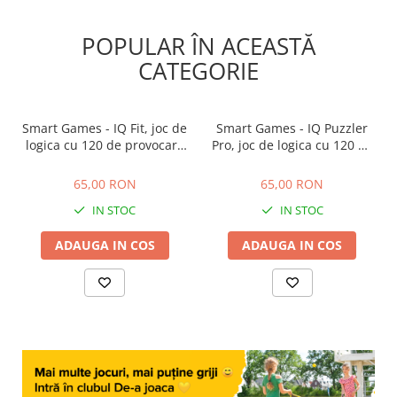
POPULAR ÎN ACEASTĂ
CATEGORIE
Smart Games - IQ Fit, joc de
Smart Games - IQ Puzzler
logica cu 120 de provocari,
Pro, joc de logica cu 120 de
6+ ani
provocari, 6+ ani
65,00 RON
65,00 RON
65,00 RON
65,00 RON
IN STOC
IN STOC
ADAUGA IN COS
ADAUGA IN COS