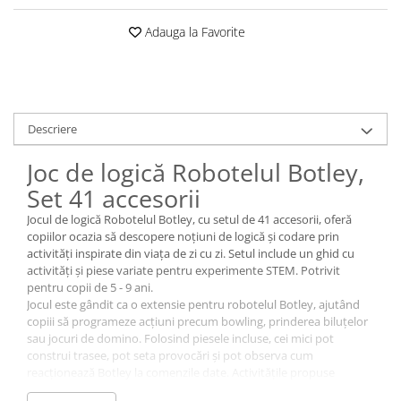
Adauga la Favorite
Descriere
Joc de logică Robotelul Botley,
Set 41 accesorii
Jocul de logică Robotelul Botley, cu setul de 41 accesorii, oferă
copiilor ocazia să descopere noțiuni de logică și codare prin
activități inspirate din viața de zi cu zi. Setul include un ghid cu
activități și piese variate pentru experimente STEM. Potrivit
pentru copii de 5 - 9 ani.
Jocul este gândit ca o extensie pentru robotelul Botley, ajutând
copiii să programeze acțiuni precum bowling, prinderea biluțelor
sau jocuri de domino. Folosind piesele incluse, cei mici pot
construi trasee, pot seta provocări și pot observa cum
reacționează Botley la comenzile date. Activitățile propuse
dezvoltă abilități de rezolvare a problemelor, comunicare și