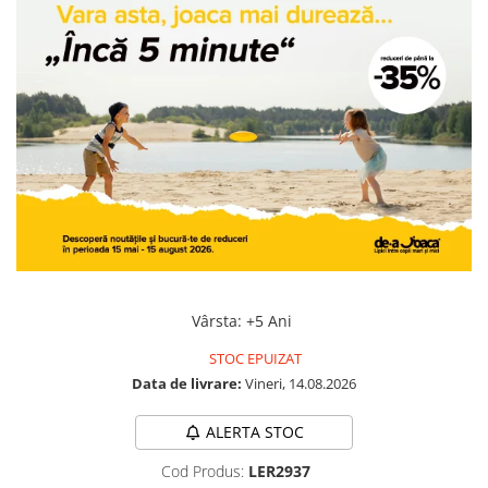
Jocuri geografie
Jocuri invatat limba engleza
Jocuri Origami
Jocuri si jucarii educative
Jocuri STEAM
Jucarii interactive
Jucarii muzicale
Jucării ȋndemânare
Masinute si trenulete
Roboti de jucarie
Vârsta
:
+5 Ani
STOC EPUIZAT
Data de livrare:
Vineri, 14.08.2026
ALERTA STOC
Cod Produs:
LER2937