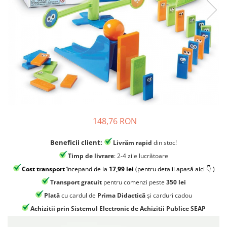
Jocuri experimente stiintifice
Carti metoda Montessori
Casute copii
Carti si culegeri cu exercitii
Jocuri de rol
Cărți educative pentru copii
Jocuri inteligenta si memorie
Casute papusi
Jocuri dezvoltare emotionala
Jucarii din lemn
148,76 RON
Jocuri si jucarii stiinta
Jucarii si jocuri Montessori
Beneficii client:
Livrăm rapid
din stoc!
Jocuri de relaxare
Timp de livrare
: 2-4 zile lucrătoare
Papusi Barbie
Cost transport
începand de la
17,99 lei
(pentru detalii apasă aici 👇 )
Transport gratuit
pentru comenzi peste
350 lei
Ceasuri copii
Plată
cu cardul de
Prima Didactică
și carduri cadou
Jocuri de cooperare
Achizitii prin Sistemul Electronic de Achizitii Publice SEAP
Jocuri dezvoltarea imaginatiei