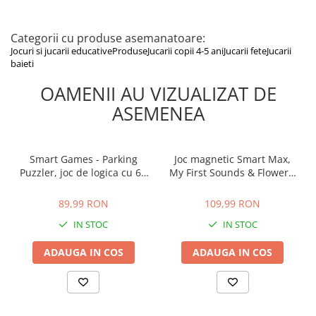
Categorii cu produse asemanatoare:
Jocuri si jucarii educative
Produse
Jucarii copii 4-5 ani
Jucarii fete
Jucarii
baieti
OAMENII AU VIZUALIZAT DE
ASEMENEA
Smart Games - Parking
Joc magnetic Smart Max,
Puzzler, joc de logica cu 60
My First Sounds & Flowers,
de provocari, 6+ ani
Primele mele sunete si
89,99 RON
109,99 RON
flori, 6 piese
89,99 RON
109,99 RON
IN STOC
IN STOC
ADAUGA IN COS
ADAUGA IN COS