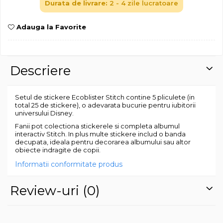
Durata de livrare:
2 - 4 zile lucratoare
Jocuri geografie
Jocuri invatat limba engleza
Adauga la Favorite
Jocuri Origami
Jocuri si jucarii educative
Jocuri STEAM
Descriere
Jucarii interactive
Jucarii muzicale
Setul de stickere Ecoblister Stitch contine 5 pliculete (in
total 25 de stickere), o adevarata bucurie pentru iubitorii
Jucării ȋndemânare
universului Disney.
Fanii pot colectiona stickerele si completa albumul
Masinute si trenulete
interactiv Stitch. In plus multe stickere includ o banda
decupata, ideala pentru decorarea albumului sau altor
Roboti de jucarie
obiecte indragite de copii.
Informatii conformitate produs
Review-uri
(0)