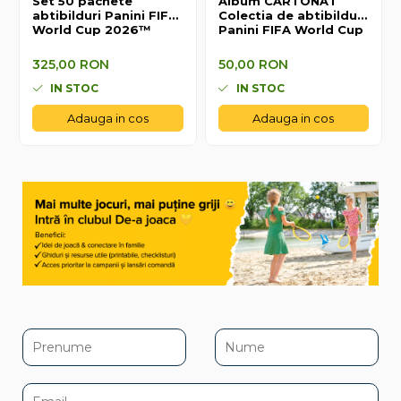
Set 50 pachete
Album CARTONAT
abtibilduri Panini FIFA
Colectia de abtibilduri
World Cup 2026™
Panini FIFA World Cup
2026
325,00 RON
50,00 RON
325,00 RON
50,00 RON
IN STOC
IN STOC
Adauga in cos
Adauga in cos