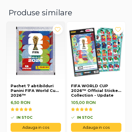
Produse similare
Pachet 7 abtibilduri
FIFA WORLD CUP
Panini FIFA World Cup
2026™ Official Sticker
2026™
Collection - Update
Set
6,50 RON
105,00 RON
IN STOC
IN STOC
Adauga in cos
Adauga in cos