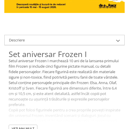
Descriere
Set aniversar Frozen I
Setul aniversar Frozen I marchează 10 ani de la lansarea primului
film Frozen și include cinci figurine pictate manual, cu detalii
fidele personajelor. Fiecare figurină este realizată din materiale
sigure și non-toxice, fiind potrivită pentru fanii de toate vârstele.
Setul conține personajele principale din Frozen: Elsa, Anna, Olaf,
Kristoff și Sven. Fiecare figurină are dimensiuni diferite, între 6,4
cm și 10,5 cm, și este atent detaliată, astfel încât copiii pot
recunoaște cu ușurință trăsăturile și expresiile personajelor
preferate.
Copiii pot folosi figurinele pentru a crea propriile povești inspirate
din universul Frozen, inventând scenarii și dialoguri. Jocul cu
aceste figurine îi ajută să își dezvolte imaginația, să construiască
relații între personaje și să exploreze roluri diferite, de la autor la
VEZI MAI MULT