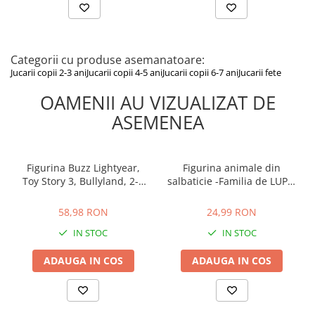
Categorii cu produse asemanatoare:
Jucarii copii 2-3 ani
Jucarii copii 4-5 ani
Jucarii copii 6-7 ani
Jucarii fete
OAMENII AU VIZUALIZAT DE
ASEMENEA
Figurina Buzz Lightyear,
Figurina animale din
Toy Story 3, Bullyland, 2-3
salbaticie -Familia de LUPI -
ani +
mama si tata
58,98 RON
24,99 RON
58,98 RON
24,99 RON
IN STOC
IN STOC
ADAUGA IN COS
ADAUGA IN COS