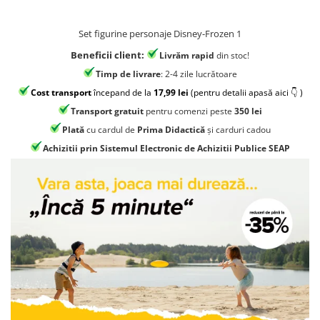
Jocuri geografie
Jocuri invatat limba engleza
Set figurine personaje Disney-Frozen 1
Jocuri Origami
Beneficii client:
Livrăm rapid
din stoc!
Jocuri si jucarii educative
Timp de livrare
: 2-4 zile lucrătoare
Cost transport
începand de la
17,99 lei
(pentru detalii apasă aici 👇 )
Jocuri STEAM
Transport gratuit
pentru comenzi peste
350 lei
Jucarii interactive
Plată
cu cardul de
Prima Didactică
și carduri cadou
Jucarii muzicale
Achizitii prin Sistemul Electronic de Achizitii Publice SEAP
Jucării ȋndemânare
Masinute si trenulete
Roboti de jucarie