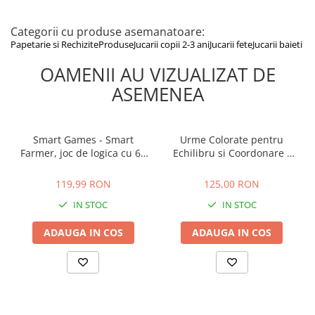
Categorii cu produse asemanatoare:
Papetarie si Rechizite
Produse
Jucarii copii 2-3 ani
Jucarii fete
Jucarii baieti
OAMENII AU VIZUALIZAT DE
ASEMENEA
Smart Games - Smart
Urme Colorate pentru
Farmer, joc de logica cu 60
Echilibru si Coordonare -
de provocari, 4+ ani
Set 12 Piese Senzoriale, 18
119,99 RON
125,00 RON
Luni+
119,99 RON
125,00 RON
IN STOC
IN STOC
ADAUGA IN COS
ADAUGA IN COS