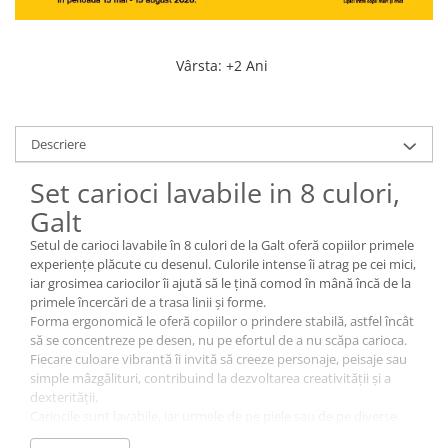
Vârsta
:
+2 Ani
Descriere
Set carioci lavabile in 8 culori,
Galt
Setul de carioci lavabile în 8 culori de la Galt oferă copiilor primele
experiențe plăcute cu desenul. Culorile intense îi atrag pe cei mici,
iar grosimea cariocilor îi ajută să le țină comod în mână încă de la
primele încercări de a trasa linii și forme.
Forma ergonomică le oferă copiilor o prindere stabilă, astfel încât
să se concentreze pe desen, nu pe efortul de a nu scăpa carioca.
Fiecare culoare vibrantă îi invită să creeze personaje, peisaje sau
simple mâzgălituri, contribuind la dezvoltarea creativității și a
dexterității.
Cariocile sunt lavabile, iar urmele de pe piele sau de pe diverse
suprafețe se pot îndepărta rapid, aducând mai multă relaxare