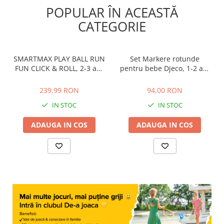
POPULAR ÎN ACEASTĂ
CATEGORIE
SMARTMAX PLAY BALL RUN
Set Markere rotunde
FUN CLICK & ROLL, 2-3 ani
pentru bebe Djeco, 1-2 ani
+
+
239,99 RON
94,00 RON
239,99 RON
94,00 RON
IN STOC
IN STOC
ADAUGA IN COS
ADAUGA IN COS