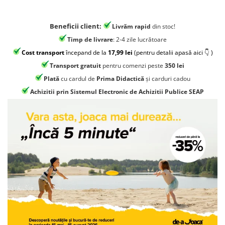
Jocuri geografie
Jocuri invatat limba engleza
Beneficii client:
Livrăm rapid
din stoc!
Jocuri Origami
Timp de livrare
: 2-4 zile lucrătoare
Jocuri si jucarii educative
Cost transport
începand de la
17,99 lei
(pentru detalii apasă aici 👇 )
Jocuri STEAM
Transport gratuit
pentru comenzi peste
350 lei
Plată
cu cardul de
Prima Didactică
și carduri cadou
Jucarii interactive
Achizitii prin Sistemul Electronic de Achizitii Publice SEAP
Jucarii muzicale
Jucării ȋndemânare
Masinute si trenulete
Roboti de jucarie