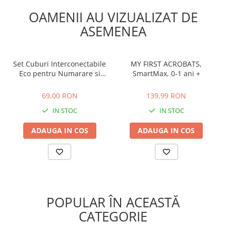
OAMENII AU VIZUALIZAT DE
ASEMENEA
Set Cuburi Interconectabile
MY FIRST ACROBATS,
Eco pentru Numarare si
SmartMax, 0-1 ani +
Constructie - 100 Piese, 10
69,00 RON
139,99 RON
Culori, 3+ Ani
69,00 RON
139,99 RON
IN STOC
IN STOC
ADAUGA IN COS
ADAUGA IN COS
POPULAR ÎN ACEASTĂ
CATEGORIE