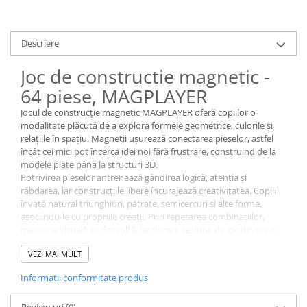
Descriere
Joc de constructie magnetic -
64 piese, MAGPLAYER
Jocul de construcție magnetic MAGPLAYER oferă copiilor o
modalitate plăcută de a explora formele geometrice, culorile și
relațiile în spațiu. Magneții ușurează conectarea pieselor, astfel
încât cei mici pot încerca idei noi fără frustrare, construind de la
modele plate până la structuri 3D.
Potrivirea pieselor antrenează gândirea logică, atenția și
răbdarea, iar construcțiile libere încurajează creativitatea. Copiii
învață natural triunghiuri, pătrate, semicercuri și alte forme,
asociindu-le cu propriile creații. Prin repetarea combinațiilor,
memoria vizuală se dezvoltă, iar fiecare sesiune de joc devine o
nouă oportunitate de exersare.
VEZI MAI MULT
Setul include și elemente speciale, precum roți duble, figurină
bărbat și figurină femeie, ceea ce deschide jocului și partea de
Informatii conformitate produs
povești și scenarii. Astfel, joaca nu se oprește la construcție, ci
continuă cu joc de rol și imaginație. Recomandat pentru copii de