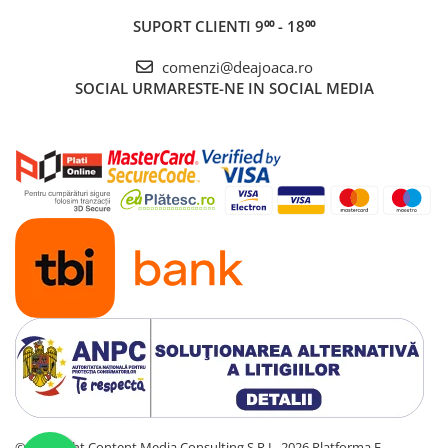
SUPORT CLIENTI
9⁰⁰ - 18⁰⁰
comenzi@deajoaca.ro
SOCIAL
URMARESTE-NE IN SOCIAL MEDIA
©Copyright Content Media Consulting S.R.L. 2026
Platforma E-