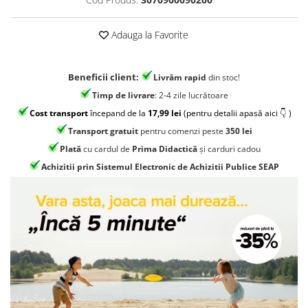
Jocuri geografie
Jocuri invatat limba engleza
Adauga la Favorite
Jocuri Origami
Jocuri si jucarii educative
Beneficii client:
Livrăm rapid
din stoc!
Jocuri STEAM
Timp de livrare
: 2-4 zile lucrătoare
Jucarii interactive
Cost transport
începand de la
17,99 lei
(pentru detalii apasă aici 👇 )
Transport gratuit
pentru comenzi peste
350 lei
Jucarii muzicale
Plată
cu cardul de
Prima Didactică
și carduri cadou
Jucării ȋndemânare
Achizitii prin Sistemul Electronic de Achizitii Publice SEAP
Masinute si trenulete
Roboti de jucarie