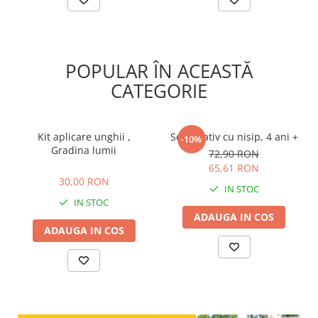
POPULAR ÎN ACEASTĂ
CATEGORIE
Kit aplicare unghii ,
Set creativ cu nisip, 4 ani +
-10%
Gradina lumii
72,90 RON
30,00 RON
65,61 RON
30,00 RON
IN STOC
IN STOC
ADAUGA IN COS
ADAUGA IN COS