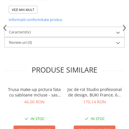
Plastilina este non-toxică, iar vopselele respectă standardele
VEZI MAI MULT
EN71 și ASTM, oferind siguranță în timpul jocului.
Specificații:
Informatii conformitate produs
4 recipiente de plastilină (140 g fiecare): portocaliu, verde,
galben, albastru
Caracteristici
15 accesorii: presă, 2 șabloane cu modele, tăietor, sucitor, 10
forme
Review-uri
(0)
Plastilina conține gluten
Materiale non-toxice, vopsele conforme EN71 & ASTM
Producător: Djeco, Franța
Contraindicat copiilor sub 18 luni. Se recomandă utilizarea sub
supravegherea unui adult.
PRODUSE SIMILARE
Trusa make-up pictura fata
Joc de rol Studio profesional
cu sabloane incluse - sase
de design, BUKI France, 6-7
culori non-alergice -
ani +
46,00 RON
170,14 RON
curcubeu si stele
IN STOC
IN STOC