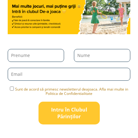
Sunt de acord să primesc newsletterul deajoaca. Afla mai multe in
Politica de Confidentialitate
Intru în Clubul
Pǎrinților