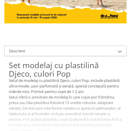
Descriere
Set modelaj cu plastilină
Djeco, culori Pop
Setul de modelaj cu plastilină Djeco, culori Pop, include plastilină
ultra-moale, ușor parfumată și aerată, special concepută pentru
mâinile mici. Potrivit pentru copii de 1-2 ani.
Setul oferă o activitate de modelaj în care copiii pot frământa,
presa sau tăia plastilina folosind 15 unelte robuste, adaptate
vârstei. Cei mici pot crea forme variate cu ajutorul șabloanelor, al
tăietorului și al formelor incluse, exersând mișcări simple și
precise. Prin aceste activități, copiii își dezvoltă motricitatea fină și
coordonarea ochi-mână, experimentând culorile portocaliu,
verde, galben și albastru.