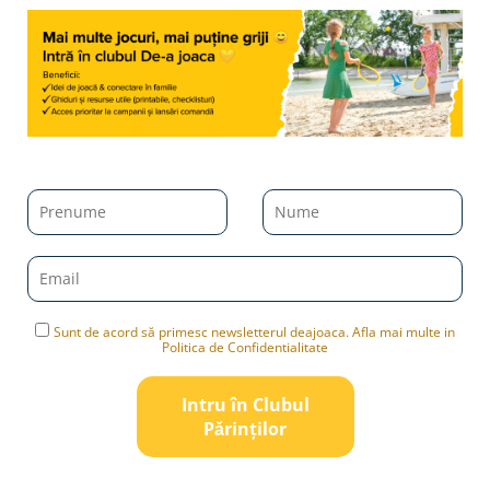
Sunt de acord să primesc newsletterul deajoaca. Afla mai multe in
Politica de Confidentialitate
Intru în Clubul
Pǎrinților