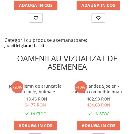
ADAUGA IN COS
ADAUGA IN COS
Categorii cu produse asemanatoare:
Jucarii fete
Jucarii baieti
OAMENII AU VIZUALIZAT DE
ASEMENEA
Joc din lemn de aruncat la
Joc olandez Sjoelen -
-20%
-10%
tinta Inele, Animale
varianta competitie nuanță
deschisă, cu 30 de piese de
118,46 RON
482,98 RON
joc Ø52 mm.
94,77 RON
434,68 RON
IN STOC
IN STOC
ADAUGA IN COS
ADAUGA IN COS