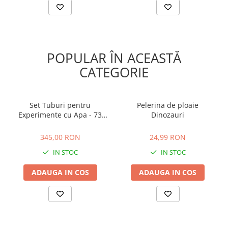
POPULAR ÎN ACEASTĂ
CATEGORIE
Set Tuburi pentru
Pelerina de ploaie
Experimente cu Apa - 73
Dinozauri
Piese, Joc Senzorial STEM,
345,00 RON
24,99 RON
3+ Ani
345,00 RON
24,99 RON
IN STOC
IN STOC
ADAUGA IN COS
ADAUGA IN COS