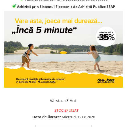
Jocuri geografie
Achizitii prin Sistemul Electronic de Achizitii Publice SEAP
Jocuri invatat limba engleza
Jocuri Origami
Jocuri si jucarii educative
Jocuri STEAM
Jucarii interactive
Jucarii muzicale
Jucării ȋndemânare
Masinute si trenulete
Roboti de jucarie
Vârsta
:
+3 Ani
STOC EPUIZAT
Data de livrare:
Miercuri, 12.08.2026