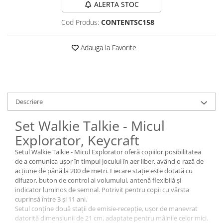
ALERTA STOC
Cod Produs:
CONTENTSC158
Adauga la Favorite
Descriere
Set Walkie Talkie - Micul
Explorator, Keycraft
Setul Walkie Talkie - Micul Explorator oferă copiilor posibilitatea
de a comunica ușor în timpul jocului în aer liber, având o rază de
acțiune de până la 200 de metri. Fiecare stație este dotată cu
difuzor, buton de control al volumului, antenă flexibilă și
indicator luminos de semnal. Potrivit pentru copii cu vârsta
cuprinsă între 3 și 11 ani.
Setul conține două stații de emisie-recepție, ușor de manevrat
datorită dimensiunii de 21 cm, adaptate pentru mâinile celor mici.