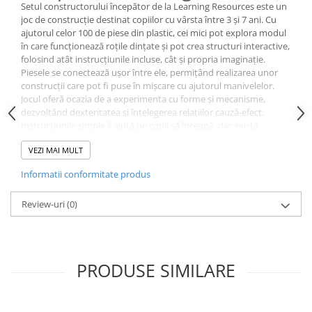
Setul constructorului începător de la Learning Resources este un
joc de construcție destinat copiilor cu vârsta între 3 și 7 ani. Cu
ajutorul celor 100 de piese din plastic, cei mici pot explora modul
în care funcționează roțile dințate și pot crea structuri interactive,
folosind atât instrucțiunile incluse, cât și propria imaginație.
Piesele se conectează ușor între ele, permițând realizarea unor
construcții care pot fi puse în mișcare cu ajutorul manivelelor.
Jocul oferă ocazia de a experimenta cu forme și mecanisme,
dezvoltând dexteritatea și înțelegerea relațiilor cauză-efect.
Instrucțiunile simple îi ajută pe copii să înceapă, dar există
libertatea de a construi oricum doresc.
VEZI MAI MULT
Setul este potrivit pentru copiii care sunt curioși să afle cum
funcționează lucrurile și care se bucură să construiască și să
Informatii conformitate produs
modifice propriile creații. Poate fi folosit atât individual, cât și în
grup, încurajând colaborarea și comunicarea.
Specificații
Review-uri
(0)
100 de piese din plastic
Piese compatibile: roți dințate, piloni, conectori, manivele,
plăci pentru construcții orizontale și verticale
Instrucțiuni incluse
PRODUSE SIMILARE
Dimensiuni: 26.4 x 10.4 x 30.5 cm
Vârsta recomandată: 3 - 7 ani
Nu este recomandat copiilor sub 3 ani, deoarece conține piese