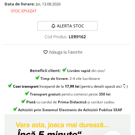
Jocuri geografie
Data de livrare:
Joi, 13.08.2026
STOC EPUIZAT
Jocuri invatat limba engleza
Jocuri Origami
ALERTA STOC
Jocuri si jucarii educative
Cod Produs:
LER9162
Jocuri STEAM
Jucarii interactive
Adauga la Favorite
Jucarii muzicale
Jucării ȋndemânare
Beneficii client:
Livrăm rapid
din stoc!
Masinute si trenulete
Timp de livrare
: 2-4 zile lucrătoare
Roboti de jucarie
Cost transport
începand de la
17,99 lei
(pentru detalii apasă aici 👇 )
Transport gratuit
pentru comenzi peste
350 lei
Plată
cu cardul de
Prima Didactică
și carduri cadou
Achizitii prin Sistemul Electronic de Achizitii Publice SEAP