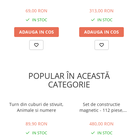
Constructie - 100 Piese, 10
ani +
69,00 RON
313,00 RON
Culori, 3+ Ani
69,00 RON
313,00 RON
IN STOC
IN STOC
ADAUGA IN COS
ADAUGA IN COS
POPULAR ÎN ACEASTĂ
CATEGORIE
Turn din cuburi de stivuit,
Set de constructie
Animale si numere
magnetic - 112 piese,
MAGPLAYER, 2-3 ani +
89,90 RON
480,00 RON
89,90 RON
480,00 RON
IN STOC
IN STOC