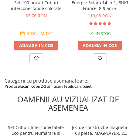
mici care pot prezenta pericol de sufocare. Ambalajele trebuie
Set 100 bucati Cuburi
Energie Solara 14 in 1, BUKI
îndepărtate înainte de utilizare, iar supravegherea unui adult este
interconectabile colorate
France, 8-9 ani +
necesară pe durata jocului.
83,76 RON
119,03 RON
STOC LIMITAT
IN STOC
ADAUGA IN COS
ADAUGA IN COS
Categorii cu produse asemanatoare:
Produse
Jucarii copii 2-3 ani
Jucarii fete
Jucarii baieti
OAMENII AU VIZUALIZAT DE
ASEMENEA
Set Cuburi Interconectabile
Joc de constructie magnetic
Eco pentru Numarare si
- 68 piese, MAGPLAYER, 2-3