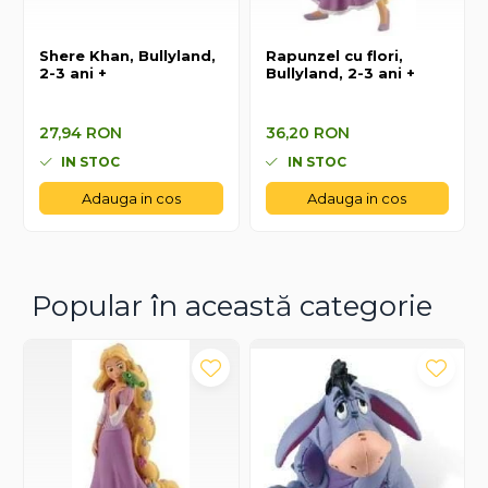
Shere Khan, Bullyland,
Rapunzel cu flori,
2-3 ani +
Bullyland, 2-3 ani +
27,94 RON
36,20 RON
27,94 RON
36,20 RON
IN STOC
IN STOC
Adauga in cos
Adauga in cos
Popular în această categorie