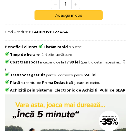
Jocuri experimente stiintifice
Carti metoda Montessori
Casute copii
Carti si culegeri cu exercitii
Adauga in cos
Jocuri de rol
Cărți educative pentru copii
Cod Produs:
BL4007176123454
Jocuri inteligenta si memorie
Casute papusi
Beneficii client:
Livrăm rapid
din stoc!
Jocuri dezvoltare emotionala
Timp de livrare
: 2-4 zile lucrătoare
Jucarii din lemn
Cost transport
începand de la
17,99 lei
(pentru detalii apasă aici 👇
)
Jocuri si jucarii stiinta
Transport gratuit
pentru comenzi peste
350 lei
Jucarii si jocuri Montessori
Plată
cu cardul de
Prima Didactică
și carduri cadou
Jocuri de relaxare
Achizitii prin Sistemul Electronic de Achizitii Publice SEAP
Papusi Barbie
Ceasuri copii
Jocuri de cooperare
Jocuri dezvoltarea imaginatiei