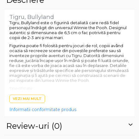
Descriere
Tigru, Bullyland
Tigru, Bullyland este o figurină detaliată care redă fidel
personajul îndrăgit din universul Winnie the Pooh. Designul
autentic și dimensiunea de 6,5 cm o fac potrivită pentru
copiii de 2-3 ani și mai mari.
Figurina poate fi folosită pentru jocuri de rol, copiii având
ocazia să recreeze scene din poveștile preferate sau să
inventeze propriile aventuri cu Tigru. Datorită dimensiunii
reduse, jucăria încape ușor în mână și poate fi luată oriunde,
fie că este vorba de joaca acasă sau în deplasare. Detaliile
expresive și trăsăturile specifice ale personajului stimulează
imaginația și îi ajută pe cei mici să construiască scenarii de
joc inspirate din lumea Winnie the Pooh.
Specificații:
VEZI MAI MULT
Figurină Tigru din universul Winnie the Pooh
Înălțime: 6,5 cm
Informatii conformitate produs
Materiale non-toxice și durabile
Brand: Bullyland
Review-uri
(0)
Potrivită pentru copii de 2-3 ani și mai mari