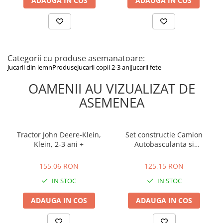
ADAUGA IN COS
ADAUGA IN COS
Categorii cu produse asemanatoare:
Jucarii din lemn
Produse
Jucarii copii 2-3 ani
Jucarii fete
OAMENII AU VIZUALIZAT DE
ASEMENEA
Tractor John Deere-Klein,
Set constructie Camion
Klein, 2-3 ani +
Autobasculanta si
Excavator cu
155,06 RON
125,15 RON
radiocomanda, BUKI
155,06 RON
125,15 RON
France, 2-3 ani +
IN STOC
IN STOC
ADAUGA IN COS
ADAUGA IN COS