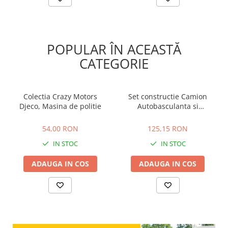
POPULAR ÎN ACEASTĂ
CATEGORIE
Colectia Crazy Motors
Set constructie Camion
Djeco, Masina de politie
Autobasculanta si
Excavator cu
54,00 RON
125,15 RON
radiocomanda, BUKI
54,00 RON
125,15 RON
France, 2-3 ani +
IN STOC
IN STOC
ADAUGA IN COS
ADAUGA IN COS