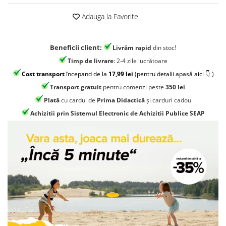
Jocuri geografie
Adauga la Favorite
Jocuri invatat limba engleza
Jocuri Origami
Beneficii client:
Livrăm rapid
din stoc!
Jocuri si jucarii educative
Timp de livrare
: 2-4 zile lucrătoare
Jocuri STEAM
Cost transport
începand de la
17,99 lei
(pentru detalii apasă aici 👇 )
Jucarii interactive
Transport gratuit
pentru comenzi peste
350 lei
Jucarii muzicale
Plată
cu cardul de
Prima Didactică
și carduri cadou
Jucării ȋndemânare
Achizitii prin Sistemul Electronic de Achizitii Publice SEAP
Masinute si trenulete
Roboti de jucarie