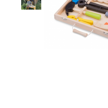
Cuburi de construit
Jocuri creative
Jocuri experimente stiintifice
Casute copii
Jocuri de rol
Jocuri inteligenta si memorie
Casute papusi
Distribuie
Jocuri dezvoltare emotionala
pe
Facebook
Jucarii din lemn
Jocuri si jucarii stiinta
Jucarii si jocuri Montessori
Jocuri de relaxare
Papusi Barbie
Ceasuri copii