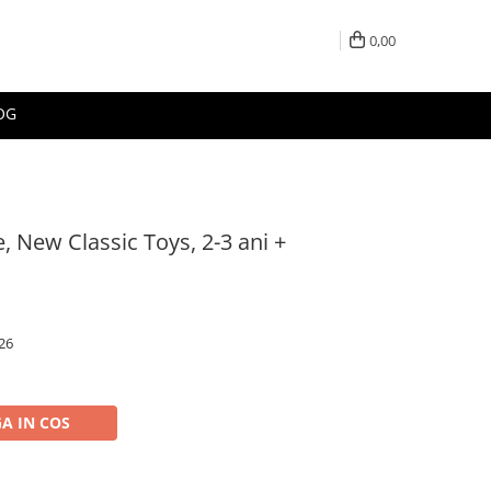
0,00
OG
, New Classic Toys, 2-3 ani +
26
A IN COS