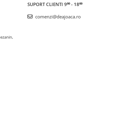
SUPORT CLIENTI
9⁰⁰ - 18⁰⁰
comenzi@deajoaca.ro
Mezanin,