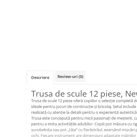
Jocuri de cooperare
Jocuri dezvoltarea imaginatiei
Jocuri geografie
Jocuri invatat limba engleza
Jocuri Origami
Jocuri si jucarii educative
Jocuri STEAM
Jucarii interactive
Jucarii muzicale
Review-uri
(0)
Descriere
Jucării ȋndemânare
Trusa de scule 12 piese, Ne
Masinute si trenulete
Trusa de scule 12 piese oferă copiilor o selecție completă
Roboti de jucarie
ideale pentru jocuri de construcție și bricolaj. Setul include
realizată cu atenție la detalii pentru o experiență autentică.
Trusa este concepută pentru micii pasionați de meșterit, ca
Jucarii bebelusi
pentru a imita activitățile adulților. Copiii pot măsura cu r
Centre de activitati
șurubelnița sau pot „tăia” cu fierăstrăul, exersând mișcări
ochi. Fiecare instrument are dimensiuni adaptate mâinilor 