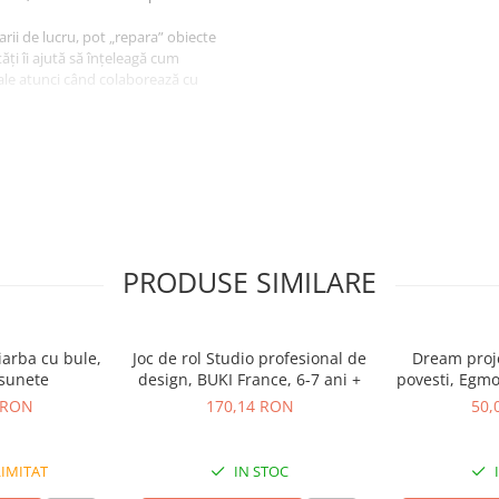
arii de lucru, pot „repara” obiecte
ăți îi ajută să înțeleagă cum
ciale atunci când colaborează cu
 3 chei, patent, fierăstrău, clește
 găurit
PRODUSE SIMILARE
iarba cu bule,
Joc de rol Studio profesional de
Dream proj
 sunete
design, BUKI France, 6-7 ani +
povesti, Egmo
 RON
170,14 RON
50,
IMITAT
IN STOC