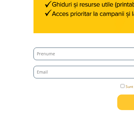
Jucarii diverse
Leagane
Locuri de joaca
Role si Skateboard
Tobogane
Trambuline
Trotinete
Articole pentru colectionari
Monede si Bancnote Autentice din
toata lumea
Sunt 
24h Le Mans
Colectia Camaro vs Mustang
Colectia Nave Militare
Colectiile Panini
Formula 1 The Car Collection