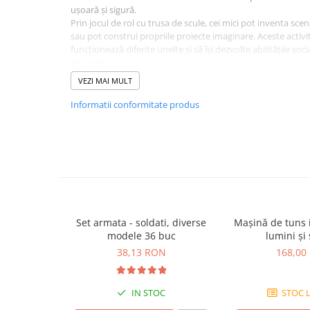
Plusuri bebelusi
ușoară și sigură.
Carti senzoriale bebelusi
Prin jocul de rol cu trusa de scule, cei mici pot inventa scen
sau pot construi propriile proiecte imaginare. Aceste activit
Jucarii de sortare
funcționează diferite unelte și să își dezvolte abilitățile so
alți copii.
Cuburi din lemn
Specificații:
VEZI MAI MULT
Jucarii de tras si impins
Conține 12 instrumente: șurubelniță, riglă pătrată, daltă,
pentru cuie, ciocan, șurubelniță hexagonală, mașină de
Informatii conformitate produs
Jucarii zornaitoare
Material: lemn masiv
Dimensiuni trusă: 31,5 x 23,5 x 5,5 cm
Puzzle bebelusi
Brand: New Classic Toys
Plusuri
Animale de plus
Pasari de plus
Set armata - soldati, diverse
Mașină de tuns 
modele 36 buc
lumini și
Figurine
38,13 RON
168,00
Animale marine
Pusculite
IN STOC
STOC L
Figurine animale domestice