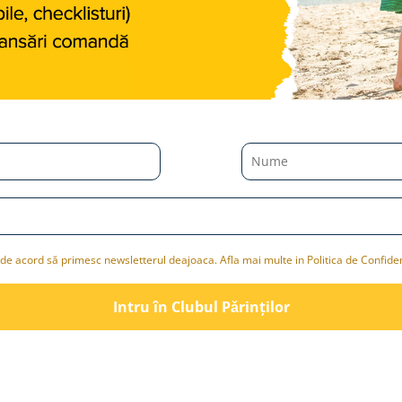
de acord să primesc newsletterul deajoaca. Afla mai multe in Politica de Confiden
Intru în Clubul Pǎrinților