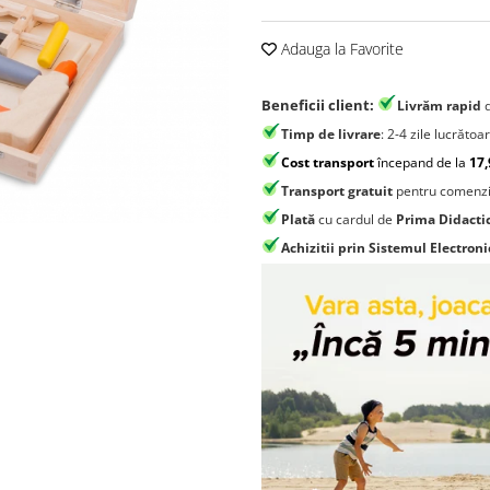
Adauga la Favorite
Beneficii client:
Livrăm rapid
Timp de livrare
: 2-4 zile lucrătoa
Cost transport
începand de la
17,
Transport gratuit
pentru comenzi
Plată
cu cardul de
Prima Didacti
Achizitii prin Sistemul Electroni