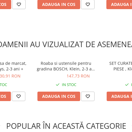
COS
ADAUGA IN COS
ADAUGA I
OAMENII AU VIZUALIZAT DE ASEMENE
asa de marcat,
Roaba si ustensile pentru
SET CURATE
s, 2-3 ani +
gradina BOSCH, Klein, 2-3 ani
PIESE , Kl
+
30,91 RON
147,73 RON
147,73 RON
36,75 R
STOC
IN STOC
COS
ADAUGA IN COS
ADAUGA I
POPULAR ÎN ACEASTĂ CATEGORIE