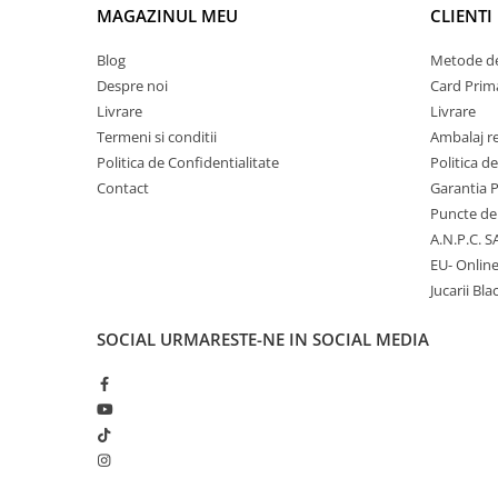
MAGAZINUL MEU
CLIENTI
Micii colectionari
Blog
Metode de
Animale din Salbaticie
Despre noi
Card Prima
Livrare
Livrare
Animalele Planetei
Termeni si conditii
Ambalaj r
Castelul Medieval
Politica de Confidentialitate
Politica d
Colectia Barbie Jocul de-a Moda
Contact
Garantia 
Puncte de 
Colectia insecte din lumea
A.N.P.C. S
intreaga
EU- Onlin
Colectia Viata la Ferma
Jucarii Bla
Vietuitoare din mari si oceane
SOCIAL
URMARESTE-NE IN SOCIAL MEDIA
Colectia Betterly
Pe urmele dinozaurilor
Camera copilului