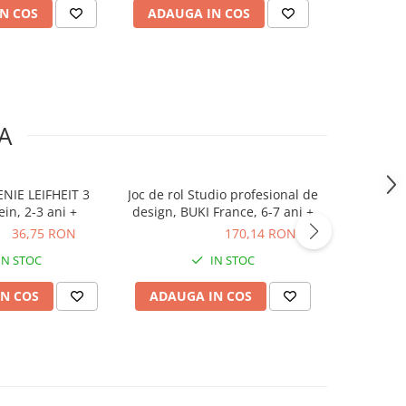
N COS
ADAUGA IN COS
ADAUG
A
NIE LEIFHEIT 3
Joc de rol Studio profesional de
Puzzle d
ein, 2-3 ani +
design, BUKI France, 6-7 ani +
companie
ON
36,75 RON
170,14 RON
170,14 RON
99,50
IN STOC
IN STOC
N COS
ADAUGA IN COS
ADAUG