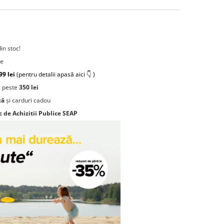
din stoc!
re
99 lei
(pentru detalii apasă aici 👇 )
 peste
350 lei
că
și carduri cadou
c de Achizitii Publice SEAP