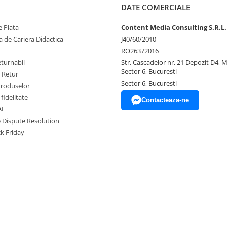
DATE COMERCIALE
 Plata
Content Media Consulting S.R.L.
 de Cariera Didactica
J40/60/2010
RO26372016
eturnabil
Str. Cascadelor nr. 21 Depozit D4, 
Sector 6, Bucuresti
e Retur
Sector 6, Bucuresti
Produselor
fidelitate
Contacteaza-ne
AL
e Dispute Resolution
ck Friday