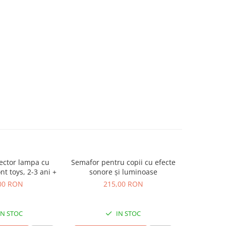
ector lampa cu
Semafor pentru copii cu efecte
Roaba si
nt toys, 2-3 ani +
sonore și luminoase
gradina BOS
00 RON
215,00 RON
1
IN STOC
IN STOC