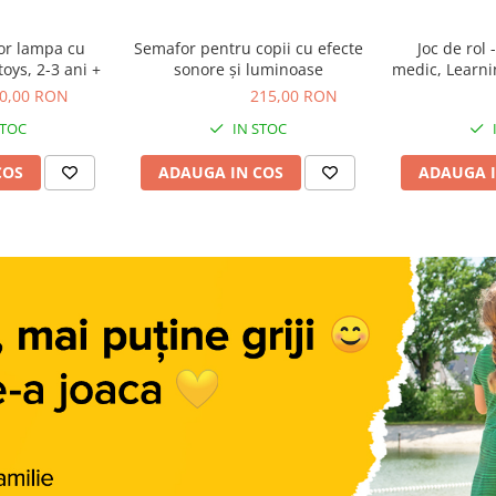
or lampa cu
Semafor pentru copii cu efecte
Joc de rol 
oys, 2-3 ani +
sonore și luminoase
medic, Learni
0,00 RON
215,00 RON
215,00 RON
331,00 R
STOC
IN STOC
COS
ADAUGA IN COS
ADAUGA I