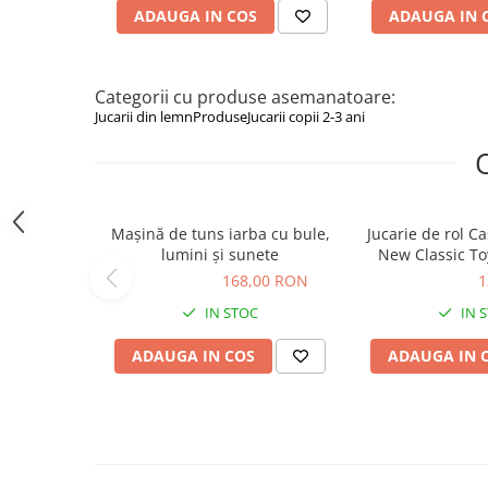
ADAUGA IN COS
ADAUGA IN 
Figurine animale salbatice
Figurine dinozauri
Figurine Disney
Categorii cu produse asemanatoare:
Jucarii din lemn
Produse
Jucarii copii 2-3 ani
Carti pentru copii
Colectia invat sa citesc
Cărți de Crăciun
Mașină de tuns iarba cu bule,
Jucarie de rol C
Carti dezvoltare emotionala
lumini și sunete
New Classic Toy
Carti parenting
168,00 RON
168,00 RON
130,91 RON
1
Carti educative
IN STOC
IN 
Carti povesti ilustrate
ADAUGA IN COS
ADAUGA IN 
Carti bebelusi
Carti de colorat
Carti de fictiune
Carti de povesti