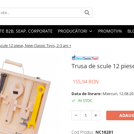
TE B2B, SEAP, CORPORATE
PRODUCĂTORI
PROMOTII%
BL
cule 12 piese, New Classic Toys, 2-3 ani +
Trusa de scule 12 piese
155,94 RON
Data de livrare:
Miercuri, 12.08.20
IN STOC
ADAUG
Cod Produs:
NC18281