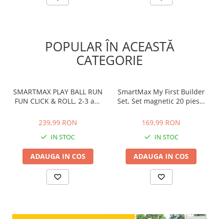
POPULAR ÎN ACEASTĂ
CATEGORIE
SMARTMAX PLAY BALL RUN
SmartMax My First Builder
FUN CLICK & ROLL, 2-3 ani
Set, Set magnetic 20 piese,
+
1-6 ani
239,99 RON
169,99 RON
239,99 RON
169,99 RON
IN STOC
IN STOC
ADAUGA IN COS
ADAUGA IN COS