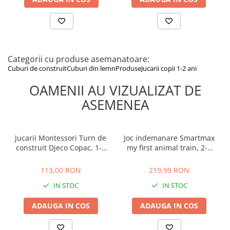
Categorii cu produse asemanatoare:
Cuburi de construit
Cuburi din lemn
Produse
Jucarii copii 1-2 ani
OAMENII AU VIZUALIZAT DE
ASEMENEA
Jucarii Montessori Turn de
Joc indemanare Smartmax
construit Djeco Copac, 1-2
my first animal train, 2-3
ani +
ani +
113,00 RON
219,99 RON
113,00 RON
219,99 RON
IN STOC
IN STOC
ADAUGA IN COS
ADAUGA IN COS