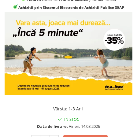
Jocuri geografie
Achizitii prin Sistemul Electronic de Achizitii Publice SEAP
Jocuri invatat limba engleza
Jocuri Origami
Jocuri si jucarii educative
Jocuri STEAM
Jucarii interactive
Jucarii muzicale
Jucării ȋndemânare
Masinute si trenulete
Roboti de jucarie
Vârsta
:
1-3 Ani
IN STOC
Data de livrare:
Vineri, 14.08.2026