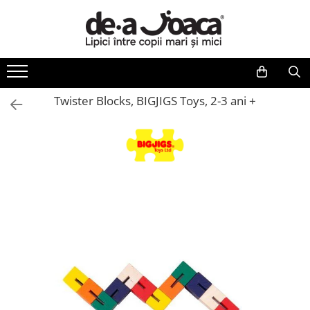
Jucarii si jocuri copii
Jucarii bebelusi
Plusuri
Figurine
Carti pentru copii
Gradinita si scoala
Jucarii de exterior
Articole pentru colectionari
Micii colectionari
Vârsta
Cadouri copii
Producători
Jocuri de logica
Centre de activitati
Animale de plus
Animale marine
Colectia invat sa citesc
Ghiozdane si accesorii
Vehicule
Monede si Bancnote Autentice din
Animale din Salbaticie
Jucarii copii 0-1 ani
Card Cadou
DeAgostini
toata lumea
Jocuri de societate
Plusuri bebelusi
Pasari de plus
Pusculite
Cărți de Crăciun
Jocuri si jucarii educative
Biciclete pentru copii
Animalele Planetei
Jucarii copii 1-2 ani
Dino
Twister Blocks, BIGJIGS Toys, 2-3 ani +
24h Le Mans
Jocuri litere si cifre
Carti senzoriale bebelusi
Figurine animale domestice
Carti dezvoltare emotionala
Papetarie si Rechizite
Jucarii diverse
Castelul Medieval
Jucarii copii 2-3 ani
Djeco
Colectia Camaro vs Mustang
Jucarii copii 4-5 ani
DPH
Jocuri cu magneti
Jucarii de sortare
Figurine animale salbatice
Carti parenting
Carti si materiale pentru scoala
Leagane
Colectia Barbie Jocul de-a Moda
Colectia Nave Militare
Jucarii copii 6-7 ani
Editura Gama
Jocuri de indemanare
Cuburi din lemn
Figurine dinozauri
Carti educative
Locuri de joaca
Colectia insecte din lumea
Jucarii copii 14+ ani
Fridolin
Colectiile Panini
intreaga
Jocuri matematica
Jucarii de tras si impins
Figurine Disney
Carti povesti ilustrate
Role si Skateboard
Jucarii copii 8-9 ani
Galt
Formula 1 The Car Collection
Colectia Viata la Ferma
Puzzle
Jucarii zornaitoare
Carti bebelusi
Tobogane
Jucarii copii 10-11 ani
GIRASOL
Vietuitoare din mari si oceane
Puzzle din lemn
Puzzle bebelusi
Carti de colorat
Trambuline
Jucarii copii 12+ ani
Klein
Colectia Betterly
Jucarii fete
Learning Resources
Seturi de construit
Carti de fictiune
Trotinete
Pe urmele dinozaurilor
Jucarii baieti
MAGPLAYER
Bucatarii copii
Carti de povesti
Părinţi
Orchard Toys
Cuburi de construit
Carti dezvoltare personala
Smart Games
Jocuri creative
Carti invatare limbi straine
SmartMax