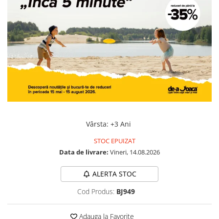
Jocuri geografie
Jocuri invatat limba engleza
Jocuri Origami
Jocuri si jucarii educative
Jocuri STEAM
Jucarii interactive
Jucarii muzicale
Jucării ȋndemânare
Vârsta
:
+3 Ani
Masinute si trenulete
Roboti de jucarie
STOC EPUIZAT
Data de livrare:
Vineri, 14.08.2026
ALERTA STOC
Cod Produs:
BJ949
Adauga la Favorite