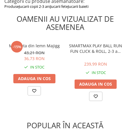
Categorii cu produse asemanatoare:
Produse
Jucarii copii 2-3 ani
Jucarii fete
Jucarii baieti
OAMENII AU VIZUALIZAT DE
ASEMENEA
Muzicuta din lemn Majigg
SMARTMAX PLAY BALL RUN
-15%
FUN CLICK & ROLL, 2-3 ani
43,21 RON
+
239,99 RON
36,73 RON
239,99 RON
IN STOC
IN STOC
ADAUGA IN COS
ADAUGA IN COS
POPULAR ÎN ACEASTĂ