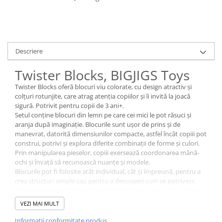
Descriere
Twister Blocks, BIGJIGS Toys
Twister Blocks oferă blocuri viu colorate, cu design atractiv și
colțuri rotunjite, care atrag atenția copiilor și îi invită la joacă
sigură. Potrivit pentru copii de 3 ani+.
Setul conține blocuri din lemn pe care cei mici le pot răsuci și
aranja după imaginație. Blocurile sunt ușor de prins și de
manevrat, datorită dimensiunilor compacte, astfel încât copiii pot
construi, potrivi și explora diferite combinații de forme și culori.
Prin manipularea pieselor, copiii exersează coordonarea mână-
ochi și învață să recunoască nuanțe și modele.
Blocurile pot fi folosite atât individual, cât și împreună, pentru a
crea structuri simple sau pentru a descoperi cum se potrivesc
între ele. Fiecare piesă este realizată din lemn non-toxic, pentru o
joacă sigură.
VEZI MAI MULT
Specificații:
Conține blocuri din lemn viu colorate
Informatii conformitate produs