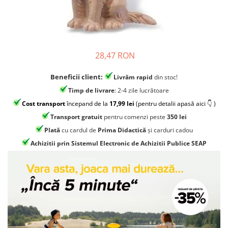
Jocuri experimente stiintifice
Carti metoda Montessori
Casute copii
Carti si culegeri cu exercitii
Jocuri de rol
Cărți educative pentru copii
28,47 RON
Jocuri inteligenta si memorie
Casute papusi
Beneficii client:
Livrăm rapid
din stoc!
Jocuri dezvoltare emotionala
Timp de livrare
: 2-4 zile lucrătoare
Cost transport
începand de la
17,99 lei
(pentru detalii apasă aici 👇 )
Jucarii din lemn
Transport gratuit
pentru comenzi peste
350 lei
Jocuri si jucarii stiinta
Plată
cu cardul de
Prima Didactică
și carduri cadou
Jucarii si jocuri Montessori
Achizitii prin Sistemul Electronic de Achizitii Publice SEAP
Jocuri de relaxare
Papusi Barbie
Ceasuri copii
Jocuri de cooperare
Jocuri dezvoltarea imaginatiei