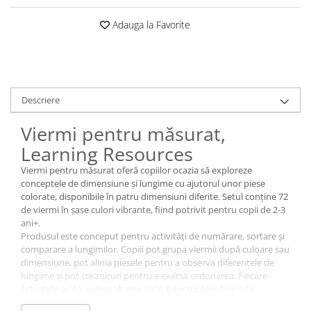
Adauga la Favorite
Descriere
Viermi pentru măsurat,
Learning Resources
Viermi pentru măsurat oferă copiilor ocazia să exploreze
conceptele de dimensiune și lungime cu ajutorul unor piese
colorate, disponibile în patru dimensiuni diferite. Setul conține 72
de viermi în șase culori vibrante, fiind potrivit pentru copii de 2-3
ani+.
Produsul este conceput pentru activități de numărare, sortare și
comparare a lungimilor. Copiii pot grupa viermii după culoare sau
dimensiune, pot alinia piesele pentru a observa diferențele de
lungime și pot crea șiruri pentru a exersa ordonarea. Fiecare
activitate ajută la dezvoltarea abilităților motorii fine și la
înțelegerea relațiilor spațiale.