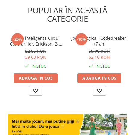
POPULAR ÎN ACEASTĂ
CATEGORIE
Joc de inteligenta Circul
Joc de logica - Codebreaker,
-25%
-10%
Contrariilor, Erickson, 2-3
+7 ani
ani +
52,85 RON
69,00 RON
39,63 RON
62,10 RON
IN STOC
IN STOC
ADAUGA IN COS
ADAUGA IN COS