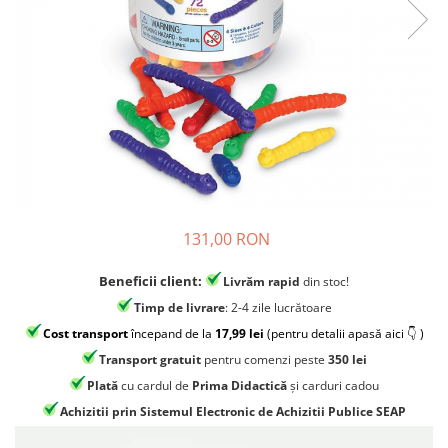
Jocuri experimente stiintifice
Carti metoda Montessori
Casute copii
Carti si culegeri cu exercitii
Jocuri de rol
Cărți educative pentru copii
Jocuri inteligenta si memorie
Casute papusi
Jocuri dezvoltare emotionala
Jucarii din lemn
131,00 RON
Jocuri si jucarii stiinta
Jucarii si jocuri Montessori
Beneficii client:
Livrăm rapid
din stoc!
Jocuri de relaxare
Timp de livrare
: 2-4 zile lucrătoare
Papusi Barbie
Cost transport
începand de la
17,99 lei
(pentru detalii apasă aici 👇 )
Transport gratuit
pentru comenzi peste
350 lei
Ceasuri copii
Plată
cu cardul de
Prima Didactică
și carduri cadou
Jocuri de cooperare
Achizitii prin Sistemul Electronic de Achizitii Publice SEAP
Jocuri dezvoltarea imaginatiei