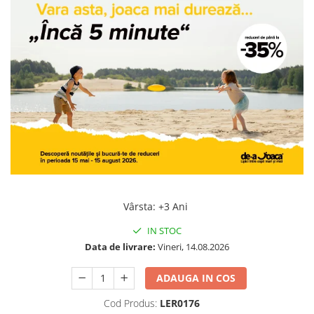
Jocuri geografie
Jocuri invatat limba engleza
Jocuri Origami
Jocuri si jucarii educative
Jocuri STEAM
Jucarii interactive
Jucarii muzicale
Jucării ȋndemânare
Masinute si trenulete
Roboti de jucarie
Vârsta
:
+3 Ani
IN STOC
Data de livrare:
Vineri, 14.08.2026
ADAUGA IN COS
Cod Produs:
LER0176