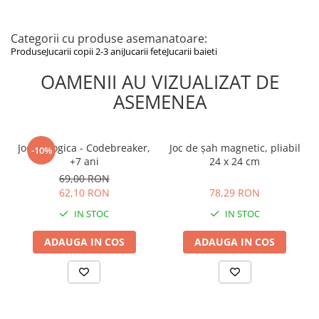
Categorii cu produse asemanatoare:
Produse
Jucarii copii 2-3 ani
Jucarii fete
Jucarii baieti
OAMENII AU VIZUALIZAT DE
ASEMENEA
Joc de logica - Codebreaker,
Joc de șah magnetic, pliabil
-10%
+7 ani
24 x 24 cm
69,00 RON
78,29 RON
62,10 RON
78,29 RON
IN STOC
IN STOC
ADAUGA IN COS
ADAUGA IN COS