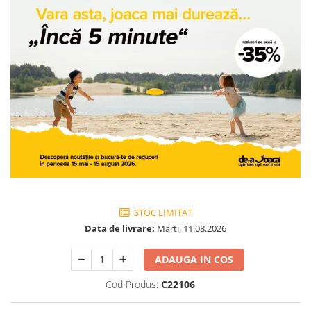
Jocuri geografie
Jocuri invatat limba engleza
Jocuri Origami
Jocuri si jucarii educative
Jocuri STEAM
Jucarii interactive
Jucarii muzicale
Jucării ȋndemânare
Masinute si trenulete
Roboti de jucarie
STOC LIMITAT
Data de livrare:
Marti, 11.08.2026
ADAUGA IN COS
Cod Produs:
C22106