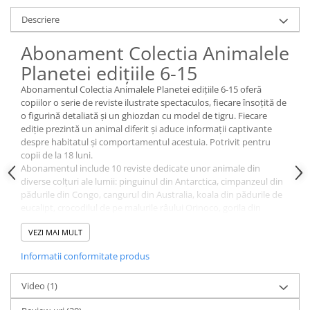
Descriere
Abonament Colectia Animalele
Planetei edițiile 6-15
Abonamentul Colectia Animalele Planetei edițiile 6-15 oferă
copiilor o serie de reviste ilustrate spectaculos, fiecare însoțită de
o figurină detaliată și un ghiozdan cu model de tigru. Fiecare
ediție prezintă un animal diferit și aduce informații captivante
despre habitatul și comportamentul acestuia. Potrivit pentru
copii de la 18 luni.
Abonamentul include 10 reviste dedicate unor animale din
diverse colțuri ale lumii: pinguinul din Antarctica, cimpanzeul din
pădurile din Congo, cangurul din Australia, koala din pădurile de
eucalipt, crocodilul de pe malurile râului Orinoco, gorila din
Munții Itombwe, ghepardul din Namibia, anaconda din râul
VEZI MAI MULT
Amazon, hiena din Masai Mara și delfinul din Marea Mediterană.
Fiecare revistă este bogat ilustrată și conține informații ușor de
Informatii conformitate produs
înțeles pentru cei mici.
Copiii pot răsfoi revistele, pot descoperi detalii interesante despre
Video
(1)
fiecare animal și pot folosi figurinele pentru a crea scenarii de
joacă. Ghiozdanul inclus este potrivit pentru transportul