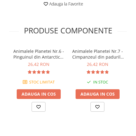
Adauga la Favorite
PRODUSE COMPONENTE
Animalele Planetei Nr.6 -
Animalele Planetei Nr.7 -
An
Pinguinul din Antarctica,
Cimpanzeul din padurile
C
RBA, 18 luni+
din Congo, RBA, 18 luni+
au
26,42 RON
26,42 RON
STOC LIMITAT
IN STOC
ADAUGA IN COS
ADAUGA IN COS