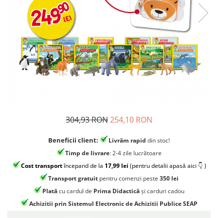
Jocuri experimente stiintifice
Carti metoda Montessori
Casute copii
Carti si culegeri cu exercitii
Jocuri de rol
Cărți educative pentru copii
Jocuri inteligenta si memorie
Casute papusi
Jocuri dezvoltare emotionala
Jucarii din lemn
Jocuri si jucarii stiinta
304,93 RON
254,10 RON
Jucarii si jocuri Montessori
Beneficii client:
Livrăm rapid
din stoc!
Jocuri de relaxare
Timp de livrare
: 2-4 zile lucrătoare
Papusi Barbie
Cost transport
începand de la
17,99 lei
(pentru detalii apasă aici 👇 )
Ceasuri copii
Transport gratuit
pentru comenzi peste
350 lei
Jocuri de cooperare
Plată
cu cardul de
Prima Didactică
și carduri cadou
Achizitii prin Sistemul Electronic de Achizitii Publice SEAP
Jocuri dezvoltarea imaginatiei