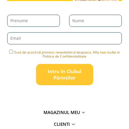
Cangurul din sălbăticia
australiană, RBA
Animalele Planetei Nr.8 - Cangurul din sălbăticia australiană oferă
copiilor ocazia de a explora fauna Australiei cu ajutorul unei
figurine detaliate și al unei reviste ilustrate. Figurina redă fidel
aspectul cangurului, iar revista include imagini și informații
despre habitatul și comportamentul acestui animal. Potrivit
pentru copii de 18 luni+.
Sunt de acord să primesc newsletterul deajoaca. Afla mai multe in
Produsul face parte dintr-o colecție care îi ajută pe cei mici să
Politica de Confidentialitate
cunoască animalele sălbatice într-un mod accesibil. Copiii pot
studia figurina, observând detaliile corpului cangurului, și pot
răsfoi revista pentru a afla lucruri noi despre viața acestuia în
Intru în Clubul
natură. Prin joacă și lectură, cei mici își pot îmbogăți vocabularul
Pǎrinților
și pot înțelege mai bine lumea animalelor.
Folosirea figurinei împreună cu revista stimulează curiozitatea și îi
încurajează pe copii să pună întrebări despre mediul înconjurător.
Informațiile prezentate vizual și textual îi ajută să rețină mai ușor
detalii despre cangur și să își dezvolte abilitățile de observare.
Specificații:
MAGAZINUL MEU
Figurină cangur cu detalii realiste
Revistă ilustrată cu informații despre habitat și
CLIENTI
comportament