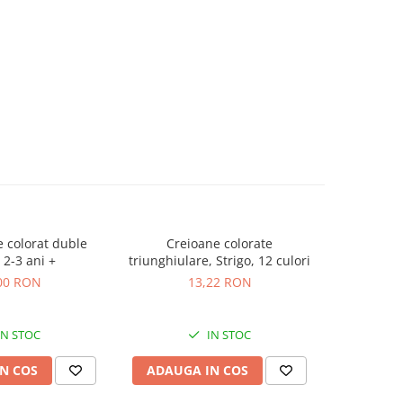
 colorat duble
Creioane colorate
Guma de st
 2-3 ani +
triunghiulare, Strigo, 12 culori
00 RON
13,22 RON
IN STOC
IN STOC
N COS
ADAUGA IN COS
ADAUG