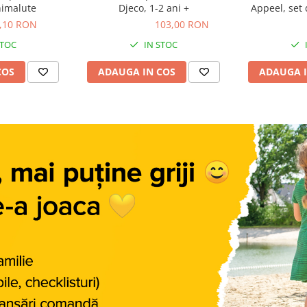
nimalute
Djeco, 1-2 ani +
Appeel, set 
de
,10 RON
103,00 RON
103,00 RON
64,00 R
STOC
IN STOC
COS
ADAUGA IN COS
ADAUGA I