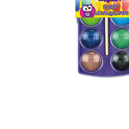
Cuburi de construit
Jocuri creative
Jocuri experimente stiintifice
Casute copii
Jocuri de rol
Jocuri inteligenta si memorie
Casute papusi
Jocuri dezvoltare emotionala
Jucarii din lemn
Jocuri si jucarii stiinta
Jucarii si jocuri Montessori
Jocuri de relaxare
Papusi Barbie
Ceasuri copii