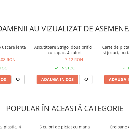
OAMENII AU VIZUALIZAT DE ASEMENE
go uscare lenta
Ascutitoare Strigo, doua orificii,
Carte de picta
g
cu capac, 4 culori
si jocuri, por
+
,08 RON
7,12 RON
7,12 RON
59,00 R
STOC
IN STOC
COS
ADAUGA IN COS
ADAUGA I
POPULAR ÎN ACEASTĂ CATEGORIE
, plastic, 4
6 culori de pictat cu mana
Creioane 