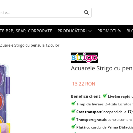
TE B2B, SEAP, CORPORATE
PRODUCĂTORI
PROMOTII%
BL
cuarele Strigo cu pensula 12 culori
Acuarele Strigo cu pen
13,22 RON
Beneficii client:
Livrăm rapid
Timp de livrare
: 2-4 zile lucrătoa
Cost transport
începand de la
17,
Transport gratuit
pentru comenzi
Plată
cu cardul de
Prima Didacti