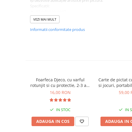
își dezvolte abilitățile artistice prin pictură.
Plusuri bebelusi
Specificații:
Carti senzoriale bebelusi
12 culori acuarelă
Pensulă inclusă
Jucarii de sortare
VEZI MAI MULT
Dimensiuni: 230 x 80 x 20 mm
Cuburi din lemn
Pigmenți intensi și durabili
Informatii conformitate produs
Jucarii de tras si impins
Jucarii zornaitoare
Puzzle bebelusi
Plusuri
Animale de plus
Foarfeca Djeco, cu varful
Carte de pictat c
rotunjit si cu protectie, 2-3 ani
si jocuri, portabi
Pasari de plus
+
3 an
16,00 RON
59,00
Figurine
IN STOC
IN 
Animale marine
Pusculite
ADAUGA IN COS
ADAUGA IN 
Figurine animale domestice