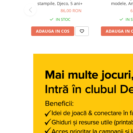
stampile, Djeco, 5 ani+
modele, A
Carti dezvoltare personala
86,00 RON
86,00 RON
6,10 RON
6
Carti invatare limbi straine
IN STOC
IN 
Carti metoda Montessori
ADAUGA IN COS
ADAUGA IN 
Carti si culegeri cu exercitii
Cărți educative pentru copii
Gradinita si scoala
Ghiozdane si accesorii
Jocuri si jucarii educative
Papetarie si Rechizite
Carti si materiale pentru scoala
Jucarii de exterior
Vehicule
Biciclete pentru copii