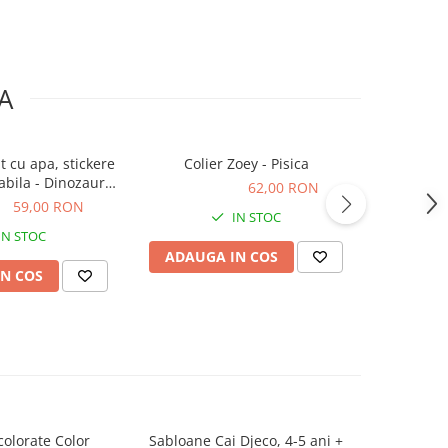
A
t cu apa, stickere
Colier Zoey - Pisica
Set Mark
tabila - Dinozauri,
bebe 
62,00 RON
62,00 RON
 3 ani
ON
59,00 RON
94,00
IN STOC
IN STOC
ADAUGA IN COS
N COS
ADAUG
colorate Color
Sabloane Cai Djeco, 4-5 ani +
Creioane c