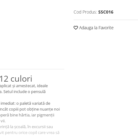
Cod Produs:
SSC016
Adauga la Favorite
12 culori
aplicat și amestecat, ideale
a. Setul include o pensulă
 imediat: o paletă variată de
 încât copiii pot obține nuanțe noi
operă bine hârtia, iar pigmenții
vii.
nță la școală, în excursii sau
vit pentru orice copil care vrea să