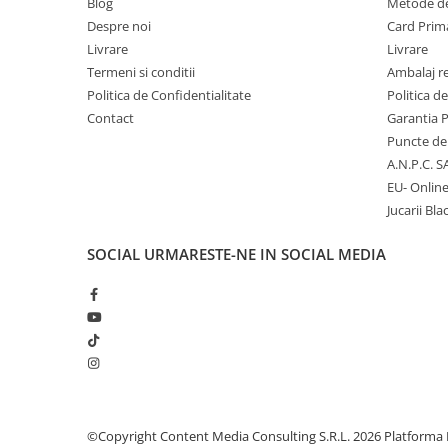
Blog
Metode de
Despre noi
Card Prima
Micii colectionari
Livrare
Livrare
Animale din Salbaticie
Termeni si conditii
Ambalaj r
Politica de Confidentialitate
Politica d
Animalele Planetei
Contact
Garantia 
Castelul Medieval
Puncte de 
A.N.P.C. S
Colectia Barbie Jocul de-a Moda
EU- Onlin
Colectia insecte din lumea
Jucarii Bla
intreaga
Colectia Viata la Ferma
SOCIAL
URMARESTE-NE IN SOCIAL MEDIA
Vietuitoare din mari si oceane
Colectia Betterly
Pe urmele dinozaurilor
Camera copilului
©Copyright Content Media Consulting S.R.L. 2026
Platforma 