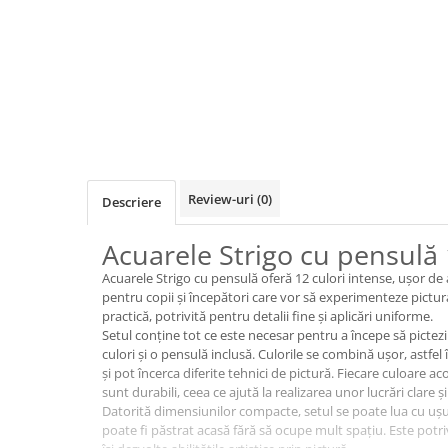
Jocuri de cooperare
Jocuri dezvoltarea imaginatiei
Jocuri geografie
Jocuri invatat limba engleza
Jocuri Origami
Jocuri si jucarii educative
Jocuri STEAM
Review-uri
(0)
Descriere
Jucarii interactive
Acuarele Strigo cu pensulă 
Jucarii muzicale
Acuarele Strigo cu pensulă oferă 12 culori intense, ușor de 
Jucării ȋndemânare
pentru copii și începători care vor să experimenteze pictur
Masinute si trenulete
practică, potrivită pentru detalii fine și aplicări uniforme.
Setul conține tot ce este necesar pentru a începe să pictezi
Roboti de jucarie
culori și o pensulă inclusă. Culorile se combină ușor, astfel
și pot încerca diferite tehnici de pictură. Fiecare culoare ac
sunt durabili, ceea ce ajută la realizarea unor lucrări clare și 
Jucarii bebelusi
Datorită dimensiunilor compacte, setul se poate lua cu ușuri
Centre de activitati
poate fi păstrat acasă fără să ocupe mult spațiu. Este potri