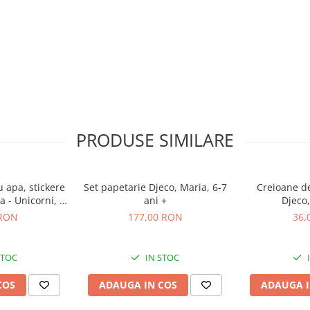
PRODUSE SIMILARE
u apa, stickere
Set papetarie Djeco, Maria, 6-7
Creioane de
la - Unicorni, +
ani +
Djeco,
i
 RON
177,00 RON
36,
STOC
IN STOC
COS
ADAUGA IN COS
ADAUGA I