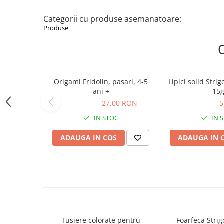
Figurine animale salbatice
Categorii cu produse asemanatoare:
Figurine dinozauri
Produse
Figurine Disney
Carti pentru copii
Colectia invat sa citesc
Origami Fridolin, pasari, 4-5
Lipici solid Stri
ani +
15
Cărți de Crăciun
27,00 RON
27,00 RON
5,08 RON
5
Carti dezvoltare emotionala
IN STOC
IN 
Carti parenting
ADAUGA IN COS
ADAUGA IN 
Carti educative
Carti povesti ilustrate
Carti bebelusi
Carti de colorat
Carti de fictiune
Carti de povesti
Tusiere colorate pentru
Foarfeca Strigo