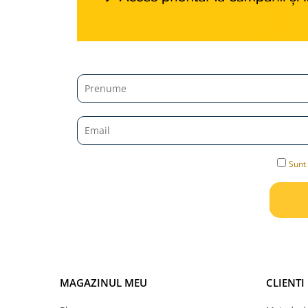
Jucarii diverse
Leagane
Locuri de joaca
Role si Skateboard
Tobogane
Trambuline
Trotinete
Sunt 
Articole pentru colectionari
Monede si Bancnote Autentice din
toata lumea
24h Le Mans
Colectia Camaro vs Mustang
Colectia Nave Militare
MAGAZINUL MEU
CLIENTI
Colectiile Panini
Formula 1 The Car Collection