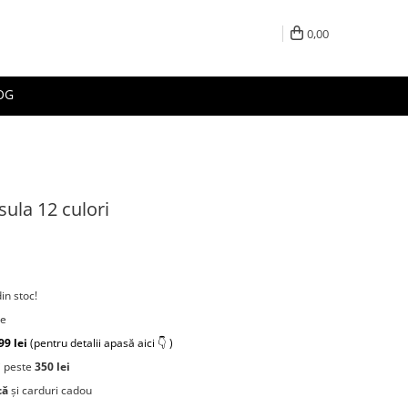
0,00
OG
sula 12 culori
din stoc!
re
99 lei
(pentru detalii apasă aici 👇 )
 peste
350 lei
că
și carduri cadou