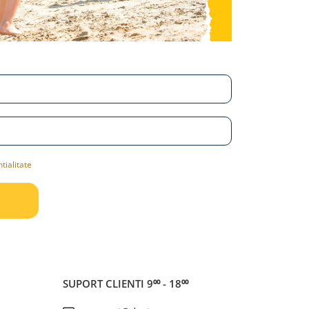
tialitate
SUPORT CLIENTI
9⁰⁰ - 18⁰⁰