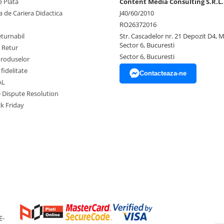
 Plata
Content Media Consulting S.R.L.
 de Cariera Didactica
J40/60/2010
RO26372016
eturnabil
Str. Cascadelor nr. 21 Depozit D4, 
Sector 6, Bucuresti
e Retur
Sector 6, Bucuresti
Produselor
fidelitate
Contacteaza-ne
AL
e Dispute Resolution
ck Friday
E-