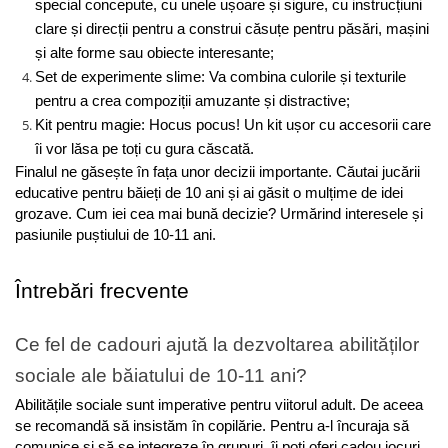
special concepute, cu unele ușoare și sigure, cu instrucțiuni 
clare și direcții pentru a construi căsuțe pentru păsări, mașini 
și alte forme sau obiecte interesante;
Set de experimente slime: Va combina culorile și texturile 
pentru a crea compoziții amuzante și distractive;
Kit pentru magie: Hocus pocus! Un kit ușor cu accesorii care 
îi vor lăsa pe toți cu gura căscată.
Finalul ne găsește în fața unor decizii importante. Căutai jucării 
educative pentru băieți de 10 ani și ai găsit o mulțime de idei 
grozave. Cum iei cea mai bună decizie? Urmărind interesele și 
pasiunile puștiului de 10-11 ani.
Întrebări frecvente
Ce fel de cadouri ajută la dezvoltarea abilităților 
sociale ale băiatului de 10-11 ani?
Abilitățile sociale sunt imperative pentru viitorul adult. De aceea 
se recomandă să insistăm în copilărie. Pentru a-l încuraja să 
comunice și să se integreze în grupuri, îi poți oferi cadou jocuri 