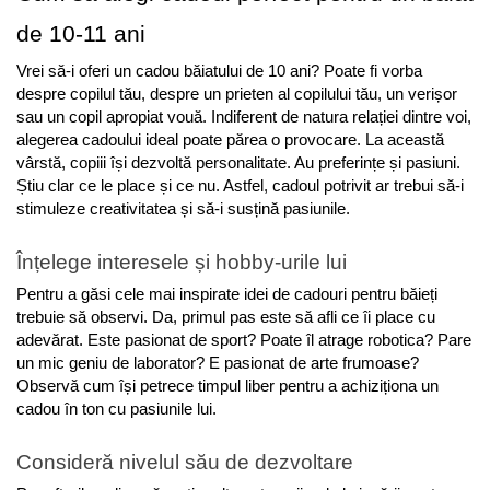
Jocuri geografie
de 10-11 ani
Jocuri invatat limba engleza
Vrei să-i oferi un cadou băiatului de 10 ani? Poate fi vorba 
Jocuri Origami
despre copilul tău, despre un prieten al copilului tău, un verișor 
Jocuri si jucarii educative
sau un copil apropiat vouă. Indiferent de natura relației dintre voi, 
alegerea cadoului ideal poate părea o provocare. La această 
Jocuri STEAM
vârstă, copiii își dezvoltă personalitate. Au preferințe și pasiuni. 
Jucarii interactive
Știu clar ce le place și ce nu. Astfel, cadoul potrivit ar trebui să-i 
stimuleze creativitatea și să-i susțină pasiunile.
Jucarii muzicale
Jucării ȋndemânare
Înțelege interesele și hobby-urile lui
Masinute si trenulete
Pentru a găsi cele mai inspirate idei de cadouri pentru băieți 
Roboti de jucarie
trebuie să observi. Da, primul pas este să afli ce îi place cu 
adevărat. Este pasionat de sport? Poate îl atrage robotica? Pare 
un mic geniu de laborator? E pasionat de arte frumoase? 
Observă cum își petrece timpul liber pentru a achiziționa un 
cadou în ton cu pasiunile lui.
Consideră nivelul său de dezvoltare