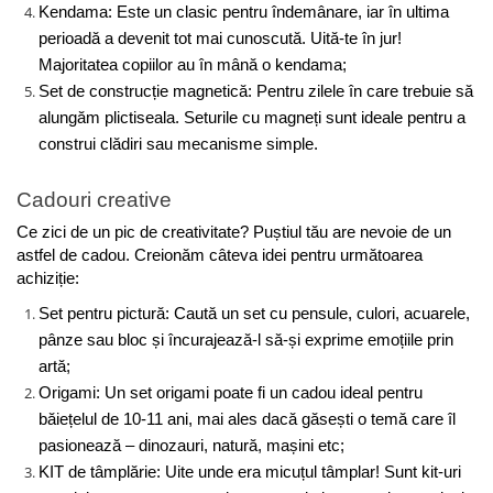
Kendama: Este un clasic pentru îndemânare, iar în ultima 
perioadă a devenit tot mai cunoscută. Uită-te în jur! 
Majoritatea copiilor au în mână o kendama;
Set de construcție magnetică: Pentru zilele în care trebuie să 
alungăm plictiseala. Seturile cu magneți sunt ideale pentru a 
construi clădiri sau mecanisme simple.
Cadouri creative
Ce zici de un pic de creativitate? Puștiul tău are nevoie de un 
astfel de cadou. Creionăm câteva idei pentru următoarea 
achiziție:
Set pentru pictură: Caută un set cu pensule, culori, acuarele, 
pânze sau bloc și încurajează-l să-și exprime emoțiile prin 
artă;
Origami: Un set origami poate fi un cadou ideal pentru 
băiețelul de 10-11 ani, mai ales dacă găsești o temă care îl 
pasionează – dinozauri, natură, mașini etc;
KIT de tâmplărie: Uite unde era micuțul tâmplar! Sunt kit-uri 