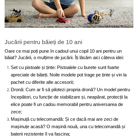
Jucării pentru băieți de 10 ani
Oare ce mai poți pune în cadoul unui copil 10 ani pentru un 
băiat? Jucării, o mulțime de jucării. Îți lăsăm aici câteva idei:
Set cu pistoale și ținte: Pistoalele cu burete sunt foarte 
apreciate de băieți. Noile modele pot trage pe ținte și vin la 
pachet cu diferite alte accesorii;
Dronă: Cum ar fi să pilotezi propria dronă? Un model pentru 
începători, cu funcție de stabilizare și, neapărat, protecții la 
elice poate fi un cadou memorabil pentru aniversarea de 
zece;
Mașinuță cu telecomandă: Și ce dacă mai are zeci de 
mașinuțe acasă? O mașină nouă, una cu telecomandă și 
baterii rezistente îl va fascina;