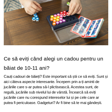
Ce să eviți când alegi un cadou pentru un 
băiat de 10-11 ani?
Cauți cadouri de băieți? Este important să știi ce să eviți. Sunt și 
aici câteva aspecte interesante. Începem prin a-ți aminti de 
jucăriile care s-ar putea să-l plictisească. Acestea sunt, de 
regulă, jucăriile sub nivelul lui de vârstă. Încearcă să eviți 
jucăriile care nu corespund intereselor lui și pe cele care ar 
putea fi periculoase. Gadgeturi? Ar fi bine să te mai gândești.