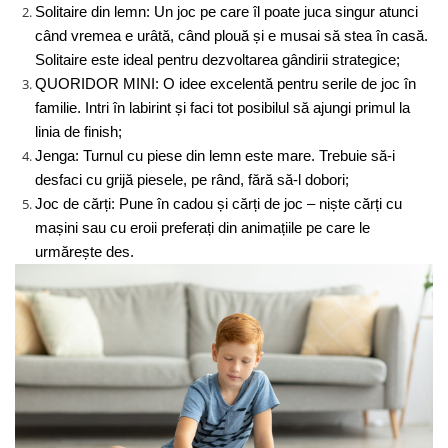
Solitaire din lemn: Un joc pe care îl poate juca singur atunci 
când vremea e urâtă, când plouă și e musai să stea în casă. 
Solitaire este ideal pentru dezvoltarea gândirii strategice;
QUORIDOR MINI: O idee excelentă pentru serile de joc în 
familie. Intri în labirint și faci tot posibilul să ajungi primul la 
linia de finish;
Jenga: Turnul cu piese din lemn este mare. Trebuie să-i 
desfaci cu grijă piesele, pe rând, fără să-l dobori;
Joc de cărți: Pune în cadou și cărți de joc – niște cărți cu 
mașini sau cu eroii preferați din animațiile pe care le 
urmărește des.