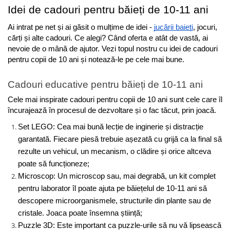
Idei de cadouri pentru băieți de 10-11 ani
Ai intrat pe net și ai găsit o mulțime de idei - 
jucării baieți
, jocuri, 
cărți și alte cadouri. Ce alegi? Când oferta e atât de vastă, ai 
nevoie de o mână de ajutor. Vezi topul nostru cu idei de cadouri 
pentru copii de 10 ani și notează-le pe cele mai bune.
Cadouri educative pentru băieți de 10-11 ani
Cele mai inspirate cadouri pentru copii de 10 ani sunt cele care îl 
încurajează în procesul de dezvoltare și o fac tăcut, prin joacă.
Set LEGO: Cea mai bună lecție de inginerie și distracție 
garantată. Fiecare piesă trebuie așezată cu grijă ca la final să 
rezulte un vehicul, un mecanism, o clădire și orice altceva 
poate să funcționeze;
Microscop: Un microscop sau, mai degrabă, un kit complet 
pentru laborator îl poate ajuta pe băiețelul de 10-11 ani să 
descopere microorganismele, structurile din plante sau de 
cristale. Joaca poate însemna știință;
Puzzle 3D: Este important ca puzzle-urile să nu vă lipsească 