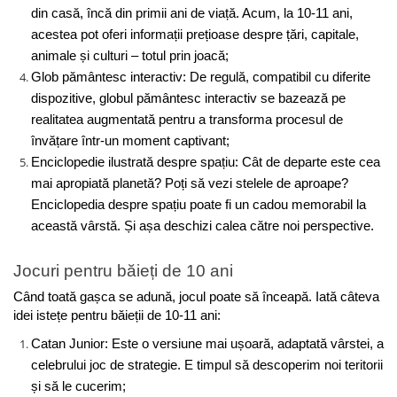
din casă, încă din primii ani de viață. Acum, la 10-11 ani, 
acestea pot oferi informații prețioase despre țări, capitale, 
animale și culturi – totul prin joacă;
Glob pământesc interactiv: De regulă, compatibil cu diferite 
dispozitive, globul pământesc interactiv se bazează pe 
realitatea augmentată pentru a transforma procesul de 
învățare într-un moment captivant;
Enciclopedie ilustrată despre spațiu: Cât de departe este cea 
mai apropiată planetă? Poți să vezi stelele de aproape? 
Enciclopedia despre spațiu poate fi un cadou memorabil la 
această vârstă. Și așa deschizi calea către noi perspective.
Jocuri pentru băieți de 10 ani
Când toată gașca se adună, jocul poate să înceapă. Iată câteva 
idei istețe pentru băieții de 10-11 ani:
Catan Junior: Este o versiune mai ușoară, adaptată vârstei, a 
celebrului joc de strategie. E timpul să descoperim noi teritorii 
și să le cucerim;