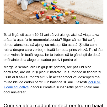
Jocuri experimente stiintifice
Carti metoda Montessori
Casute copii
Carti si culegeri cu exercitii
Jocuri de rol
Cărți educative pentru copii
Jocuri inteligenta si memorie
Casute papusi
Te-ai fi gândit acum 10-11 ani că vei ajunge aici, că viața ta va 
arăta fix așa, fix în momentul acesta? Sigur că nu. Tot ce îți 
Jocuri dezvoltare emotionala
doreai atunci era să ajungi cu micuțul tău acasă. Și uite cum 
Jucarii din lemn
rutina despre care vorbește toată lumea a prins viteză. Puiul tău 
e un voinic în toată regula, iar tu trebuie să te gândești de două 
Jocuri si jucarii stiinta
ori înainte de a alege un cadou potrivit pentru el.
Jucarii si jocuri Montessori
Merge la școală, are un grup de prieteni, are pasiuni bine 
Jocuri de relaxare
conturate, are visuri și planuri mărețe. Te surprinde în fiecare zi. 
Cum ar fi să-l surprinzi și tu? În acest articol vei descoperi mai 
Papusi Barbie
multe idei de cadou pentru un băiat de 10 ani. Găsești 
jocuri si 
Ceasuri copii
jucării educative
, cadouri creative și inspirație pentru cele mai 
cool aniversări.
Jocuri de cooperare
Jocuri dezvoltarea imaginatiei
Cum să alegi cadoul perfect pentru un băiat 