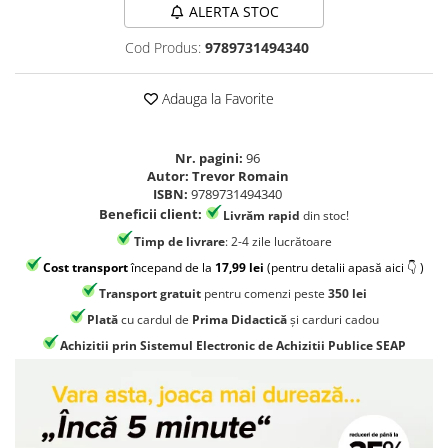
Jocuri geografie
ALERTA STOC
Jocuri invatat limba engleza
Cod Produs:
9789731494340
Jocuri Origami
Adauga la Favorite
Jocuri si jucarii educative
Jocuri STEAM
Nr. pagini:
96
Jucarii interactive
Autor:
Trevor Romain
Jucarii muzicale
ISBN:
9789731494340
Beneficii client:
Livrăm rapid
din stoc!
Jucării ȋndemânare
Timp de livrare
: 2-4 zile lucrătoare
Masinute si trenulete
Cost transport
începand de la
17,99 lei
(pentru detalii apasă aici 👇 )
Roboti de jucarie
Transport gratuit
pentru comenzi peste
350 lei
Plată
cu cardul de
Prima Didactică
și carduri cadou
Achizitii prin Sistemul Electronic de Achizitii Publice SEAP