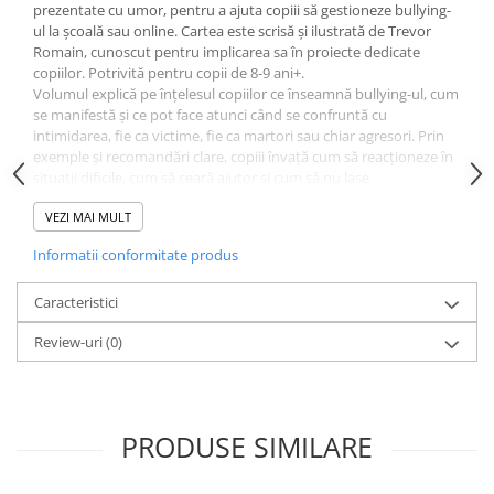
prezentate cu umor, pentru a ajuta copiii să gestioneze bullying-
ul la școală sau online. Cartea este scrisă și ilustrată de Trevor
Romain, cunoscut pentru implicarea sa în proiecte dedicate
copiilor. Potrivită pentru copii de 8-9 ani+.
Volumul explică pe înțelesul copiilor ce înseamnă bullying-ul, cum
se manifestă și ce pot face atunci când se confruntă cu
intimidarea, fie ca victime, fie ca martori sau chiar agresori. Prin
exemple și recomandări clare, copiii învață cum să reacționeze în
situații dificile, cum să ceară ajutor și cum să nu lase
comportamentele abuzive să le afecteze starea emoțională.
VEZI MAI MULT
Autorul folosește un ton prietenos și umor pentru a face
subiectul mai ușor de abordat, astfel încât copiii să poată discuta
Informatii conformitate produs
deschis despre problemele întâlnite. Cartea ajută la
recunoașterea tipurilor de bullying - verbal, fizic sau psihologic - și
Caracteristici
oferă soluții concrete pentru fiecare situație.
Specificații:
Review-uri
(0)
Autor și ilustrator: Trevor Romain
Editura: Gama
Vârstă recomandată: 8-9 ani+
PRODUSE SIMILARE