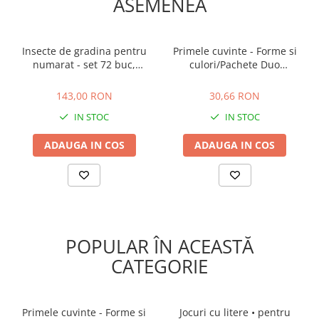
ASEMENEA
Insecte de gradina pentru
Primele cuvinte - Forme si
numarat - set 72 buc,
culori/Pachete Duo
Learning Resources, 2-3 ani
EduCard
143,00 RON
30,66 RON
+
143,00 RON
30,66 RON
IN STOC
IN STOC
ADAUGA IN COS
ADAUGA IN COS
POPULAR ÎN ACEASTĂ
CATEGORIE
Primele cuvinte - Forme si
Jocuri cu litere • pentru