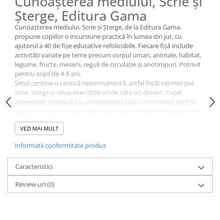
Cunoașterea mediului, Scrie și
Șterge, Editura Gama
Cunoașterea mediului, Scrie și Șterge, de la Editura Gama,
propune copiilor o incursiune practică în lumea din jur, cu
ajutorul a 40 de fișe educative refolosibile. Fiecare fișă include
activități variate pe teme precum corpul uman, animale, habitat,
legume, fructe, meserii, reguli de circulație și anotimpuri. Potrivit
pentru copii de 4-5 ani.
Setul conține o cariocă nepermanentă, astfel încât cei mici pot
scrie, șterge și relua exercițiile ori de câte ori doresc. Copiii
desenează, trasează sau completează răspunsuri direct pe fișe,
apoi pot șterge și încerca din nou, ceea ce le permite să exerseze
fără griji și să aprofundeze informațiile.
VEZI MAI MULT
Prin activitățile propuse, cei mici recunosc animale, identifică
fructe și legume, învață reguli simple de circulație și descoperă
Informatii conformitate produs
meserii, totul într-un mod practic și repetitiv. Fiecare temă este
prezentată clar, pentru a stimula curiozitatea și dorința de a
Caracteristici
explora mediul înconjurător.
Specificații:
Review-uri
(0)
40 de fișe educative reutilizabile
Cariocă nepermanentă inclusă
Editura Gama
Recomandat pentru copii de 4-5 ani