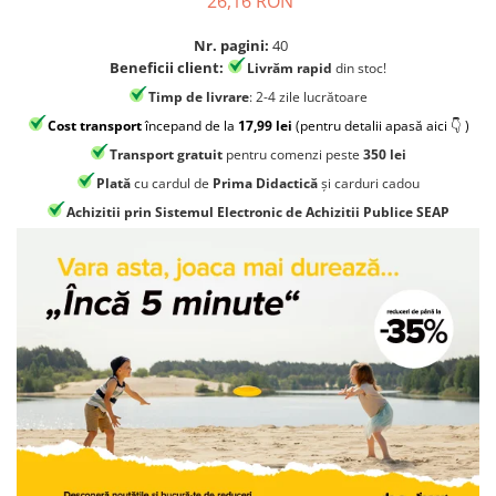
26,16 RON
Jocuri geografie
Jocuri invatat limba engleza
Nr. pagini:
40
Beneficii client:
Livrăm rapid
din stoc!
Jocuri Origami
Timp de livrare
: 2-4 zile lucrătoare
Jocuri si jucarii educative
Cost transport
începand de la
17,99 lei
(pentru detalii apasă aici 👇 )
Jocuri STEAM
Transport gratuit
pentru comenzi peste
350 lei
Jucarii interactive
Plată
cu cardul de
Prima Didactică
și carduri cadou
Achizitii prin Sistemul Electronic de Achizitii Publice SEAP
Jucarii muzicale
Jucării ȋndemânare
Masinute si trenulete
Roboti de jucarie