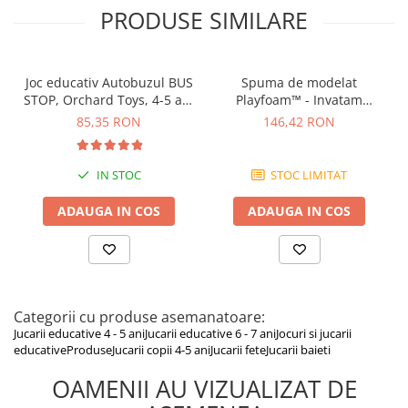
PRODUSE SIMILARE
Joc educativ Autobuzul BUS
Spuma de modelat
STOP, Orchard Toys, 4-5 ani
Playfoam™ - Invatam
+
alfabetul, Educational
85,35 RON
146,42 RON
Insights, 2-3 ani +
IN STOC
STOC LIMITAT
ADAUGA IN COS
ADAUGA IN COS
Categorii cu produse asemanatoare:
Jucarii educative 4 - 5 ani
Jucarii educative 6 - 7 ani
Jocuri si jucarii
educative
Produse
Jucarii copii 4-5 ani
Jucarii fete
Jucarii baieti
OAMENII AU VIZUALIZAT DE