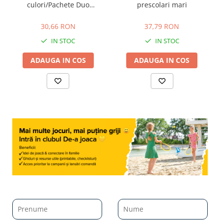
culori/Pachete Duo
prescolari mari
EduCard
30,66 RON
37,79 RON
30,66 RON
37,79 RON
IN STOC
IN STOC
ADAUGA IN COS
ADAUGA IN COS