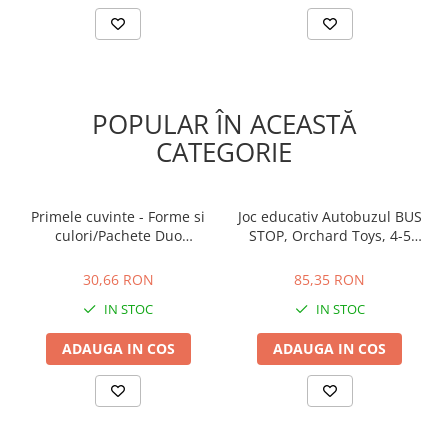
POPULAR ÎN ACEASTĂ
CATEGORIE
Primele cuvinte - Forme si
Joc educativ Autobuzul BUS
culori/Pachete Duo
STOP, Orchard Toys, 4-5
EduCard
ani +
30,66 RON
85,35 RON
30,66 RON
85,35 RON
IN STOC
IN STOC
ADAUGA IN COS
ADAUGA IN COS