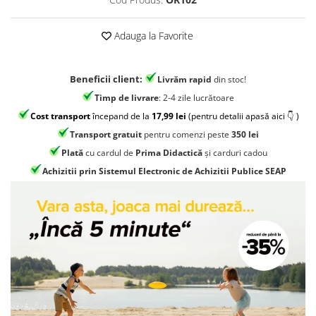
Jocuri geografie
Jocuri invatat limba engleza
Adauga la Favorite
Jocuri Origami
Jocuri si jucarii educative
Beneficii client:
Livrăm rapid
din stoc!
Jocuri STEAM
Timp de livrare
: 2-4 zile lucrătoare
Jucarii interactive
Cost transport
începand de la
17,99 lei
(pentru detalii apasă aici 👇 )
Transport gratuit
pentru comenzi peste
350 lei
Jucarii muzicale
Plată
cu cardul de
Prima Didactică
și carduri cadou
Jucării ȋndemânare
Achizitii prin Sistemul Electronic de Achizitii Publice SEAP
Masinute si trenulete
Roboti de jucarie