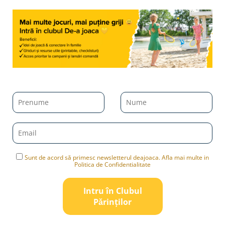
Sunt de acord să primesc newsletterul deajoaca. Afla mai multe in
Politica de Confidentialitate
Intru în Clubul
Pǎrinților