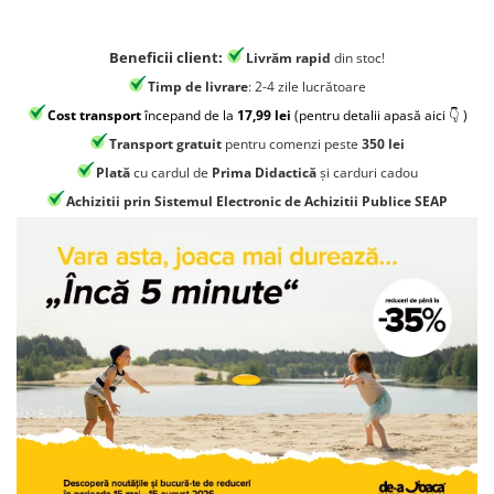
Jocuri geografie
Jocuri invatat limba engleza
Beneficii client:
Livrăm rapid
din stoc!
Jocuri Origami
Timp de livrare
: 2-4 zile lucrătoare
Jocuri si jucarii educative
Cost transport
începand de la
17,99 lei
(pentru detalii apasă aici 👇 )
Jocuri STEAM
Transport gratuit
pentru comenzi peste
350 lei
Plată
cu cardul de
Prima Didactică
și carduri cadou
Jucarii interactive
Achizitii prin Sistemul Electronic de Achizitii Publice SEAP
Jucarii muzicale
Jucării ȋndemânare
Masinute si trenulete
Roboti de jucarie