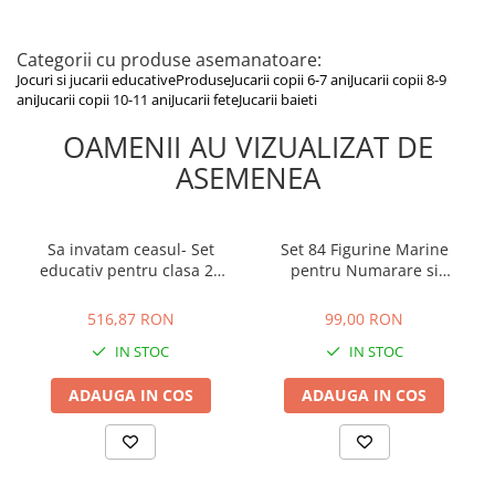
Categorii cu produse asemanatoare:
Jocuri si jucarii educative
Produse
Jucarii copii 6-7 ani
Jucarii copii 8-9
ani
Jucarii copii 10-11 ani
Jucarii fete
Jucarii baieti
OAMENII AU VIZUALIZAT DE
ASEMENEA
Sa invatam ceasul- Set
Set 84 Figurine Marine
educativ pentru clasa 24
pentru Numarare si
seturi
Sortare - Joc Educational de
516,87 RON
99,00 RON
Matematica si Clasificare
516,87 RON
99,00 RON
IN STOC
IN STOC
ADAUGA IN COS
ADAUGA IN COS