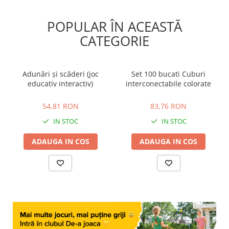
POPULAR ÎN ACEASTĂ
CATEGORIE
Adunări și scăderi (joc
Set 100 bucati Cuburi
educativ interactiv)
interconectabile colorate
54,81 RON
83,76 RON
54,81 RON
83,76 RON
IN STOC
IN STOC
ADAUGA IN COS
ADAUGA IN COS