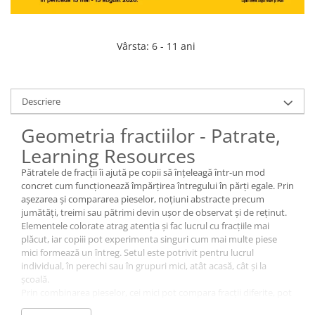
Vârsta
:
6 - 11 ani
Descriere
Geometria fractiilor - Patrate,
Learning Resources
Pătratele de fracții îi ajută pe copii să înțeleagă într-un mod
concret cum funcționează împărțirea întregului în părți egale. Prin
așezarea și compararea pieselor, noțiuni abstracte precum
jumătăți, treimi sau pătrimi devin ușor de observat și de reținut.
Elementele colorate atrag atenția și fac lucrul cu fracțiile mai
plăcut, iar copiii pot experimenta singuri cum mai multe piese
mici formează un întreg. Setul este potrivit pentru lucrul
individual, în perechi sau în grupuri mici, atât acasă, cât și la
școală.
Prin combinarea pieselor, cei mici pot compara fracții diferite, pot
verifica rezultate la exerciții sau pot crea propriile probleme.