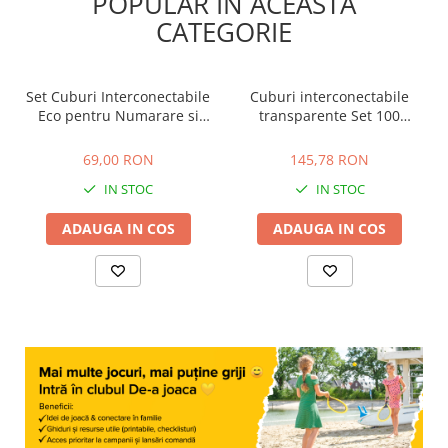
POPULAR ÎN ACEASTĂ
CATEGORIE
Set Cuburi Interconectabile
Cuburi interconectabile
Eco pentru Numarare si
transparente Set 100
Constructie - 100 Piese, 10
bucati
69,00 RON
145,78 RON
Culori, 3+ Ani
69,00 RON
145,78 RON
IN STOC
IN STOC
ADAUGA IN COS
ADAUGA IN COS