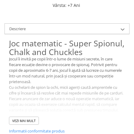
Vârsta
:
+7 Ani
Descriere
Joc matematic - Super Spionul,
Chalk and Chuckles
Jocul îi invită pe copii într-o lume de misiuni secrete, în care
fiecare ecuație devine o provocare de spionaj. Potrivit pentru
copii de aproximativ 6-7 ani, jocul îi ajută să lucreze cu numerele
într-un mod natural, prin joacă și cooperare sau competiție
prietenoasă.
Cu ochelarii de spion la ochi, micii agenți caută amprentele cu
cifre și încearcă să rezolve cât mai repede misiunile de pe carduri.
Fiecare aruncare de zar aduce o nouă operație matematică, iar
copiii au ocazia să exerseze calculul mental rapid, să compare
variante și să găsească soluția corectă sub presiunea timpului.
Jocul stimulează gândirea logică, atenția și concentrarea, dar și
VEZI MAI MULT
încrederea în propriile forțe atunci când copilul reușește să strige
„Misiune îndeplinită”. Regulile sunt clare, iar dinamica de joc îi
Informatii conformitate produs
implică atât pe cei care iubesc matematica, cât și pe cei care au