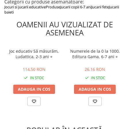
Categorii cu produse asemanatoare:
Jocuri si jucarii educative
Produse
Jucarii copii 6-7 ani
Jucarii fete
Jucarii
baieti
OAMENII AU VIZUALIZAT DE
ASEMENEA
Joc educativ Să măsurăm,
Numerele de la 0 la 1000,
Ludattica, 2-3 ani +
Editura Gama, 6-7 ani +
114,50 RON
26,16 RON
114,50 RON
26,16 RON
IN STOC
IN STOC
ADAUGA IN COS
ADAUGA IN COS