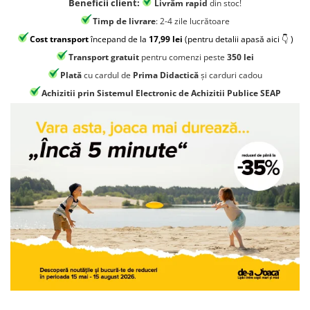
Beneficii client:
Livrăm rapid
din stoc!
Jocuri geografie
Timp de livrare
: 2-4 zile lucrătoare
Jocuri invatat limba engleza
Cost transport
începand de la
17,99 lei
(pentru detalii apasă aici 👇 )
Jocuri Origami
Transport gratuit
pentru comenzi peste
350 lei
Jocuri si jucarii educative
Plată
cu cardul de
Prima Didactică
și carduri cadou
Jocuri STEAM
Achizitii prin Sistemul Electronic de Achizitii Publice SEAP
Jucarii interactive
Jucarii muzicale
Jucării ȋndemânare
Masinute si trenulete
Roboti de jucarie