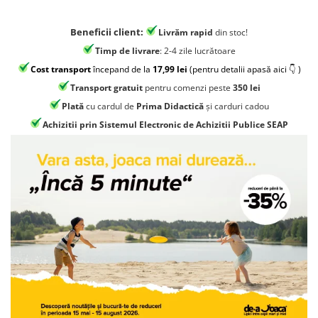
Jocuri geografie
Jocuri invatat limba engleza
Beneficii client:
Livrăm rapid
din stoc!
Jocuri Origami
Timp de livrare
: 2-4 zile lucrătoare
Cost transport
începand de la
17,99 lei
(pentru detalii apasă aici 👇 )
Jocuri si jucarii educative
Transport gratuit
pentru comenzi peste
350 lei
Jocuri STEAM
Plată
cu cardul de
Prima Didactică
și carduri cadou
Jucarii interactive
Achizitii prin Sistemul Electronic de Achizitii Publice SEAP
Jucarii muzicale
Jucării ȋndemânare
Masinute si trenulete
Roboti de jucarie