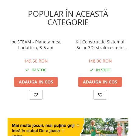
POPULAR ÎN ACEASTĂ
CATEGORIE
Joc STEAM - Planeta mea,
Kit Constructie Sistemul
Ludattica, 3-5 ani
Solar 3D, straluceste in
intuneric, 4M, +8 ani
149,50 RON
148,00 RON
149,50 RON
148,00 RON
IN STOC
IN STOC
ADAUGA IN COS
ADAUGA IN COS