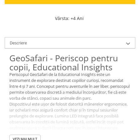
Vârsta
:
+4 Ani
Descriere
GeoSafari - Periscop pentru
copii, Educational Insights
Periscopul GeoSafari de la Educational Insights este un
instrument de explorare destinat copiilor curioși, recomandat
între 4 și 7 ani. Conceput pentru aventurile în aer liber, periscopul
permite observarea discretă a mediului înconjurător, fie că este
vorba de stânci, copaci sau animale din parc.
Dispozitivul este ușor de folosit datorită mânerelor ergonomice,
iar ochelarii moi asigură confort chiar și în timpul sesiunilor
prelungite de explorare. Lumina LED integrată face posibilă
observarea în condiții de lumină scăzută, astfel încât copiii pot
explora natura și după lăsarea serii sau în locuri întunecate.
Periscopul este potrivit pentru micii aventurieri care doresc să
VEZI MAI MULT
descopere lumea dintr-o perspectivă diferită, stimulând atenția la