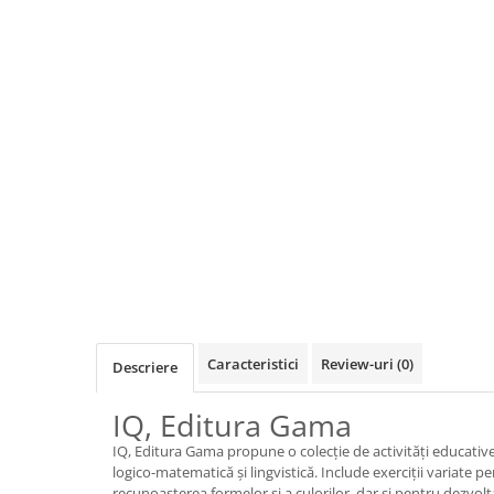
Jocuri de cooperare
Jocuri dezvoltarea imaginatiei
Jocuri geografie
Jocuri invatat limba engleza
Jocuri Origami
Jocuri si jucarii educative
Jocuri STEAM
Jucarii interactive
Jucarii muzicale
Jucării ȋndemânare
Masinute si trenulete
Caracteristici
Review-uri
(0)
Descriere
Roboti de jucarie
IQ, Editura Gama
Jucarii bebelusi
IQ, Editura Gama propune o colecție de activități educative
Centre de activitati
logico-matematică și lingvistică. Include exerciții variate pe
recunoașterea formelor și a culorilor, dar și pentru dezvolt