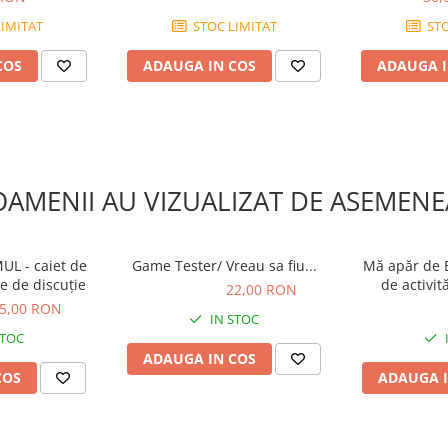
IMITAT
STOC LIMITAT
STO
COS
ADAUGA IN COS
ADAUGA I
OAMENII AU VIZUALIZAT DE ASEMENE
UL - caiet de
Game Tester/ Vreau sa fiu...
Mă apăr de 
me de discuție
de activit
22,00 RON
22,00 RON
di
5,00 RON
15,04 R
IN STOC
STOC
ADAUGA IN COS
COS
ADAUGA I