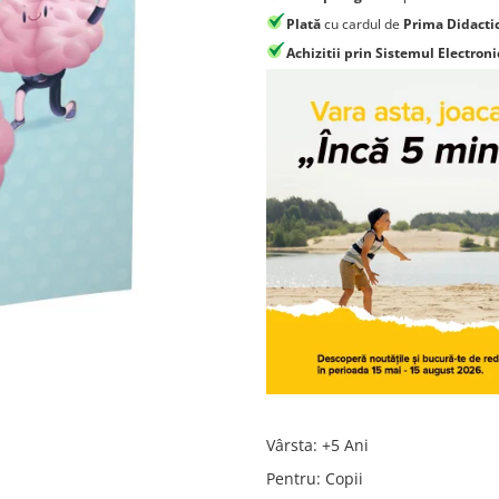
Plată
cu cardul de
Prima Didacti
Achizitii prin Sistemul Electroni
Vârsta
:
+5 Ani
Pentru
:
Copii