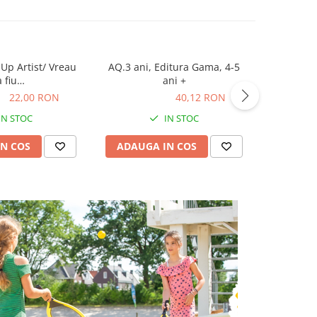
Up Artist/ Vreau
AQ.3 ani, Editura Gama, 4-5
Atenţie, E
a fiu…
ani +
ON
22,00 RON
40,12 RON
40,12 RON
36,03
IN STOC
IN STOC
N COS
ADAUGA IN COS
ADAUG