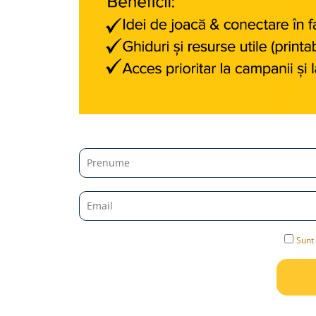
Jucarii diverse
Leagane
Locuri de joaca
Role si Skateboard
Tobogane
Trambuline
Trotinete
Articole pentru colectionari
Monede si Bancnote Autentice din
toata lumea
24h Le Mans
Sunt 
Colectia Camaro vs Mustang
Colectia Nave Militare
Colectiile Panini
Formula 1 The Car Collection