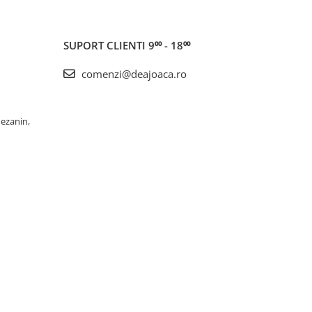
SUPORT CLIENTI
9⁰⁰ - 18⁰⁰
comenzi@deajoaca.ro
Mezanin,