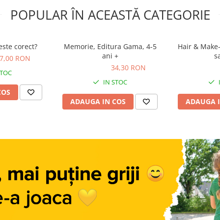
POPULAR ÎN ACEASTĂ CATEGORIE
ste corect?
Memorie, Editura Gama, 4-5
Hair & Make-
ani +
s
7,00 RON
34,30 RON
34,30 RON
22,00 R
STOC
IN STOC
COS
ADAUGA IN COS
ADAUGA I