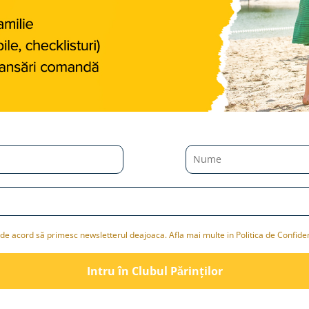
de acord să primesc newsletterul deajoaca. Afla mai multe in Politica de Confiden
Intru în Clubul Pǎrinților