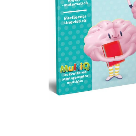
Cuburi de construit
Jocuri creative
Jocuri experimente stiintifice
Casute copii
Jocuri de rol
Jocuri inteligenta si memorie
Casute papusi
Jocuri dezvoltare emotionala
Jucarii din lemn
Jocuri si jucarii stiinta
Jucarii si jocuri Montessori
Jocuri de relaxare
Papusi Barbie
Ceasuri copii