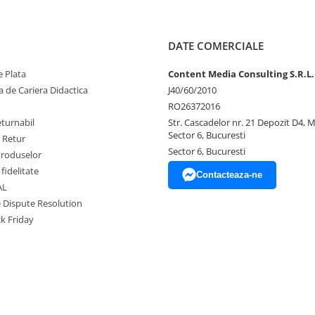
DATE COMERCIALE
 Plata
Content Media Consulting S.R.L.
 de Cariera Didactica
J40/60/2010
RO26372016
eturnabil
Str. Cascadelor nr. 21 Depozit D4, 
Sector 6, Bucuresti
e Retur
Sector 6, Bucuresti
Produselor
fidelitate
Contacteaza-ne
AL
e Dispute Resolution
ck Friday