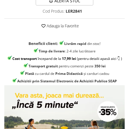
ALERTA STOC
Jocuri geografie
Cod Produs:
LER2841
Jocuri invatat limba engleza
Jocuri Origami
Adauga la Favorite
Jocuri si jucarii educative
Jocuri STEAM
Beneficii client:
Livrăm rapid
din stoc!
Jucarii interactive
Timp de livrare
: 2-4 zile lucrătoare
Jucarii muzicale
Cost transport
începand de la
17,99 lei
(pentru detalii apasă aici 👇 )
Jucării ȋndemânare
Transport gratuit
pentru comenzi peste
350 lei
Masinute si trenulete
Plată
cu cardul de
Prima Didactică
și carduri cadou
Achizitii prin Sistemul Electronic de Achizitii Publice SEAP
Roboti de jucarie