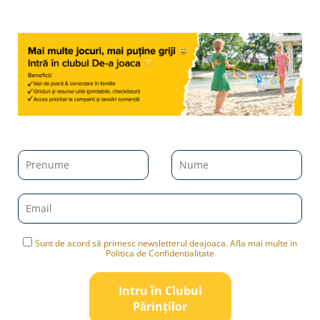
Sunt de acord să primesc newsletterul deajoaca. Afla mai multe in
Politica de Confidentialitate
Intru în Clubul
Pǎrinților