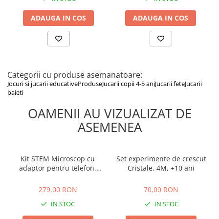
ADAUGA IN COS
ADAUGA IN COS
Categorii cu produse asemanatoare:
Jocuri si jucarii educative
Produse
Jucarii copii 4-5 ani
Jucarii fete
Jucarii
baieti
OAMENII AU VIZUALIZAT DE
ASEMENEA
Kit STEM Microscop cu
Set experimente de crescut
adaptor pentru telefon,
Cristale, 4M, +10 ani
Thames & Kosmos
279,00 RON
70,00 RON
279,00 RON
70,00 RON
IN STOC
IN STOC