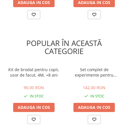
ADAUGA IN COS
ADAUGA IN COS
POPULAR ÎN ACEASTĂ
CATEGORIE
Kit de brodat pentru copii,
Set complet de
usor de facut, 4M, +8 ani
experimente pentru
crescut Cristale, 4M, +10
90,00 RON
142,00 RON
ani
90,00 RON
142,00 RON
IN STOC
IN STOC
ADAUGA IN COS
ADAUGA IN COS