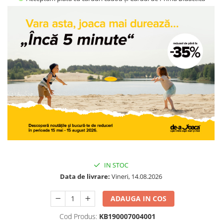
Jocuri geografie
Jocuri invatat limba engleza
Jocuri Origami
Jocuri si jucarii educative
Jocuri STEAM
Jucarii interactive
Jucarii muzicale
Jucării ȋndemânare
Masinute si trenulete
Roboti de jucarie
IN STOC
Data de livrare:
Vineri, 14.08.2026
ADAUGA IN COS
Cod Produs:
KB190007004001