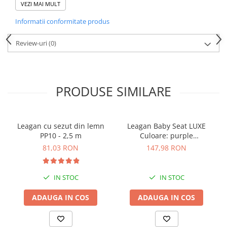
VEZI MAI MULT
compactă. Culoarea albastru cu negru aduce un plus de veselie
spațiului de joacă.
Informatii conformitate produs
Specificații:
Material: impermeabil, rezistent la intemperii
Review-uri
(0)
Dimensiuni: Ø 980 x 60 mm
Greutate maximă admisă: 150 kg
Coardă cu lungime reglabilă, suduri PP negre
Livrare: neasamblat, în cutie compactă
Brand: KBT
PRODUSE SIMILARE
Leagan cu sezut din lemn
Leagan Baby Seat LUXE
PP10 - 2,5 m
Culoare: purple
(RAL4006)/lime green,
81,03 RON
147,98 RON
franghie: PP 10, KBT, 6-36
luni
IN STOC
IN STOC
ADAUGA IN COS
ADAUGA IN COS