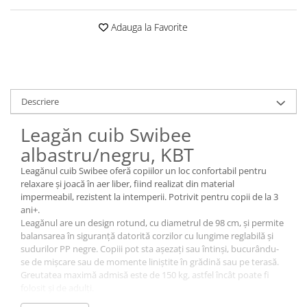
Adauga la Favorite
Descriere
Leagăn cuib Swibee
albastru/negru, KBT
Leagănul cuib Swibee oferă copiilor un loc confortabil pentru
relaxare și joacă în aer liber, fiind realizat din material
impermeabil, rezistent la intemperii. Potrivit pentru copii de la 3
ani+.
Leagănul are un design rotund, cu diametrul de 98 cm, și permite
balansarea în siguranță datorită corzilor cu lungime reglabilă și
sudurilor PP negre. Copiii pot sta așezați sau întinși, bucurându-
se de mișcare sau de momente liniștite în grădină sau pe terasă.
Greutatea maximă admisă este de 150 kg, astfel încât poate fi
folosit și de adulți.
Montajul se face ușor, leagănul fiind livrat neasamblat într-o cutie