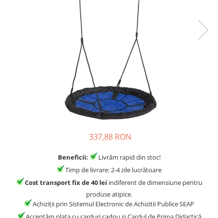
Jocuri experimente stiintifice
Carti metoda Montessori
Casute copii
Carti si culegeri cu exercitii
Jocuri de rol
Cărți educative pentru copii
Jocuri inteligenta si memorie
Casute papusi
Jocuri dezvoltare emotionala
Jucarii din lemn
Jocuri si jucarii stiinta
Jucarii si jocuri Montessori
337,88 RON
Jocuri de relaxare
Beneficii:
Livrăm rapid din stoc!
Papusi Barbie
Timp de livrare: 2-4 zile lucrătoare
Ceasuri copii
Cost transport fix de 40 lei
indiferent de dimensiune pentru
Jocuri de cooperare
produse atipice.
Achiziții prin Sistemul Electronic de Achizitii Publice SEAP
Jocuri dezvoltarea imaginatiei
Acceptăm plata cu carduri cadou și Cardul de Prima Didactică