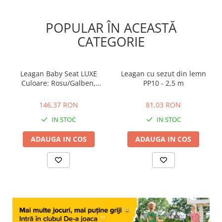
POPULAR ÎN ACEASTĂ
CATEGORIE
Leagan Baby Seat LUXE
Leagan cu sezut din lemn
Culoare: Rosu/Galben,
PP10 - 2,5 m
franghie: PP 10, KBT, 6-36
146,37 RON
81,03 RON
luni
146,37 RON
81,03 RON
IN STOC
IN STOC
ADAUGA IN COS
ADAUGA IN COS