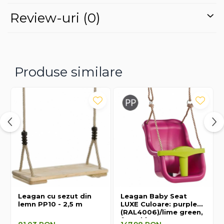
Vârstă recomandată: de la 9 luni
Review-uri
(0)
Leagănul nu include sistemul de susținere (bare, cârlige),
care trebuie achiziționat separat pentru montare sigură.
Produse similare
Leagan cu sezut din
Leagan Baby Seat
lemn PP10 - 2,5 m
LUXE Culoare: purple
(RAL4006)/lime green,
franghie: PP 10, KBT,