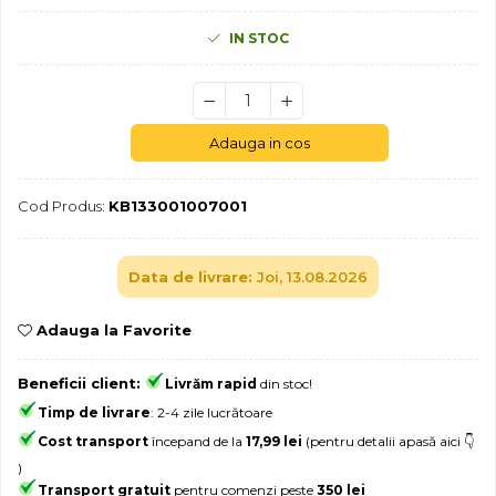
Jocuri geografie
IN STOC
Jocuri invatat limba engleza
Jocuri Origami
Jocuri si jucarii educative
Adauga in cos
Jocuri STEAM
Jucarii interactive
Cod Produs:
KB133001007001
Jucarii muzicale
Jucării ȋndemânare
Data de livrare:
Joi, 13.08.2026
Masinute si trenulete
Roboti de jucarie
Adauga la Favorite
Beneficii client:
Livrăm rapid
din stoc!
Timp de livrare
: 2-4 zile lucrătoare
Cost transport
începand de la
17,99 lei
(pentru detalii apasă aici 👇
)
Transport gratuit
pentru comenzi peste
350 lei