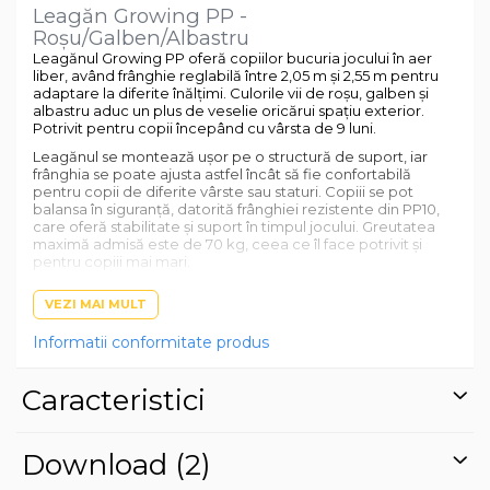
Leagăn Growing PP -
Roșu/Galben/Albastru
Leagănul Growing PP oferă copiilor bucuria jocului în aer
liber, având frânghie reglabilă între 2,05 m și 2,55 m pentru
adaptare la diferite înălțimi. Culorile vii de roșu, galben și
albastru aduc un plus de veselie oricărui spațiu exterior.
Potrivit pentru copii începând cu vârsta de 9 luni.
Leagănul se montează ușor pe o structură de suport, iar
frânghia se poate ajusta astfel încât să fie confortabilă
pentru copii de diferite vârste sau staturi. Copiii se pot
balansa în siguranță, datorită frânghiei rezistente din PP10,
care oferă stabilitate și suport în timpul jocului. Greutatea
maximă admisă este de 70 kg, ceea ce îl face potrivit și
pentru copiii mai mari.
Jocul cu leagănul îi ajută pe cei mici să își dezvolte echilibrul
VEZI MAI MULT
și coordonarea, în timp ce se distrează în aer liber. Designul
colorat și materialele rezistente îl fac potrivit pentru utilizare
Informatii conformitate produs
îndelungată în curte sau grădină.
Specificații:
Caracteristici
Frânghie reglabilă: 2,05 m - 2,55 m
Material frânghie: PP10
Download (2)
Culori: roșu, galben, albastru
Greutate maximă suportată: 70 kg