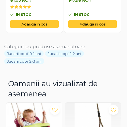
81,03 RON
147,98 RON
6-36 luni
IN STOC
IN STOC
Adauga in cos
Adauga in cos
Categorii cu produse asemanatoare:
Jucarii copii 0-1 ani
Jucarii copii 1-2 ani
Jucarii copii 2-3 ani
Oamenii au vizualizat de
asemenea