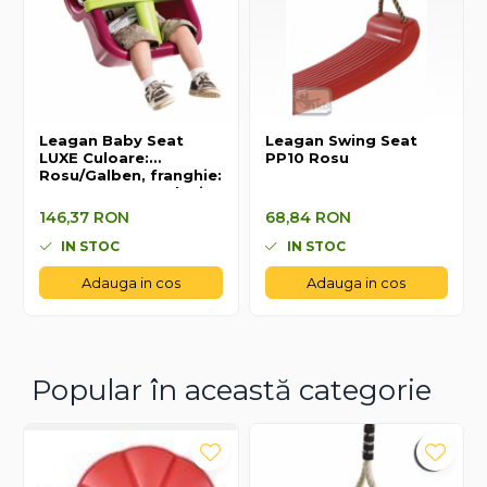
Leagan Baby Seat
Leagan Swing Seat
LUXE Culoare:
PP10 Rosu
Rosu/Galben, franghie:
PP 10, KBT, 6-36 luni
146,37 RON
68,84 RON
146,37 RON
68,84 RON
IN STOC
IN STOC
Adauga in cos
Adauga in cos
Popular în această categorie