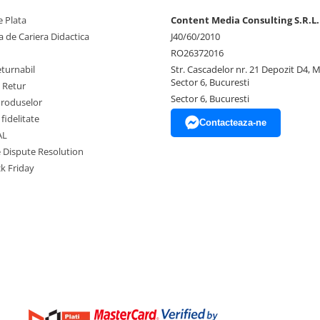
 Plata
Content Media Consulting S.R.L.
 de Cariera Didactica
J40/60/2010
RO26372016
eturnabil
Str. Cascadelor nr. 21 Depozit D4, 
Sector 6, Bucuresti
e Retur
Sector 6, Bucuresti
Produselor
fidelitate
Contacteaza-ne
AL
e Dispute Resolution
ck Friday