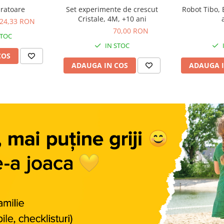
ratoare
Set experimente de crescut
Robot Tibo, 
Cristale, 4M, +10 ani
24,33 RON
70,00 RON
70,00 RON
173,82 R
STOC
IN STOC
COS
ADAUGA IN COS
ADAUGA I