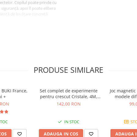
ectelor. Copilul poate prinde cu
n siguranță, apoi îl poate elibera
eriență de învățare concretă
r
PRODUSE SIMILARE
balajele înainte de utilizare,
l departe de foc, temperaturi
țe viitoare.
 BUKI France,
Set complet de experimente
Joc magnetic
i +
pentru crescut Cristale, 4M,
modele dife
+10 ani
 RON
142,00 RON
99,
STOC
IN STOC
STO
COS
ADAUGA IN COS
ADAUGA I