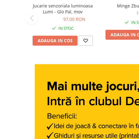
Jucarie senzoriala luminoasa
Minge Zbu
Carti dezvoltare personala
Lumi - Glo Pal, mov
124,33 RON
1
Carti invatare limbi straine
97,00 RON
97,00 RON
IN 
Carti metoda Montessori
IN STOC
ADAUGA IN 
Carti si culegeri cu exercitii
ADAUGA IN COS
Cărți educative pentru copii
Gradinita si scoala
Ghiozdane si accesorii
Jocuri si jucarii educative
Papetarie si Rechizite
Carti si materiale pentru scoala
Jucarii de exterior
Vehicule
Biciclete pentru copii