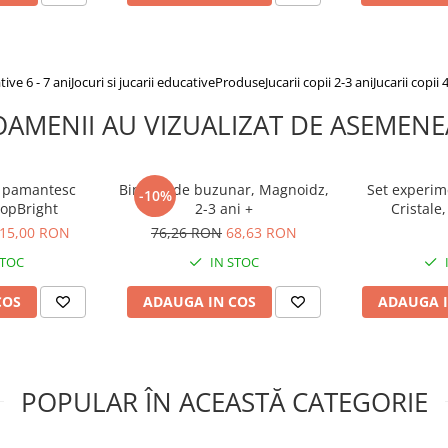
tive 6 - 7 ani
Jocuri si jucarii educative
Produse
Jucarii copii 2-3 ani
Jucarii copii 
OAMENII AU VIZUALIZAT DE ASEMENE
b pamantesc
Binoclu de buzunar, Magnoidz,
Set experim
-10%
TopBright
2-3 ani +
Cristale
15,00 RON
76,26 RON
68,63 RON
70,00 R
STOC
IN STOC
COS
ADAUGA IN COS
ADAUGA I
POPULAR ÎN ACEASTĂ CATEGORIE