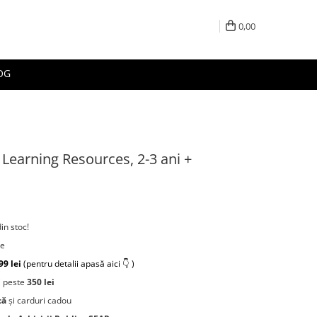
0,00
OG
Learning Resources, 2-3 ani +
din stoc!
re
99 lei
(pentru detalii apasă aici 👇 )
 peste
350 lei
că
și carduri cadou