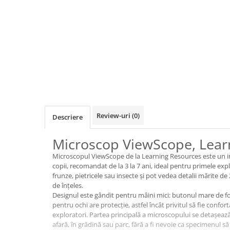
Jocuri de cooperare
Jocuri dezvoltarea imaginatiei
Jocuri geografie
Jocuri invatat limba engleza
Jocuri Origami
Jocuri si jucarii educative
Jocuri STEAM
Jucarii interactive
Review-uri
(0)
Descriere
Jucarii muzicale
Microscop ViewScope, Lear
Jucării ȋndemânare
Microscopul ViewScope de la Learning Resources este un 
Masinute si trenulete
copii, recomandat de la 3 la 7 ani, ideal pentru primele explo
frunze, pietricele sau insecte și pot vedea detalii mărite de 
Roboti de jucarie
de înțeles.
Designul este gândit pentru mâini mici: butonul mare de fo
Jucarii bebelusi
pentru ochi are protecție, astfel încât privitul să fie confort
exploratori. Partea principală a microscopului se detașează, 
Centre de activitati
afară, în grădină sau parc, fără a fi nevoie ca specimenul să 