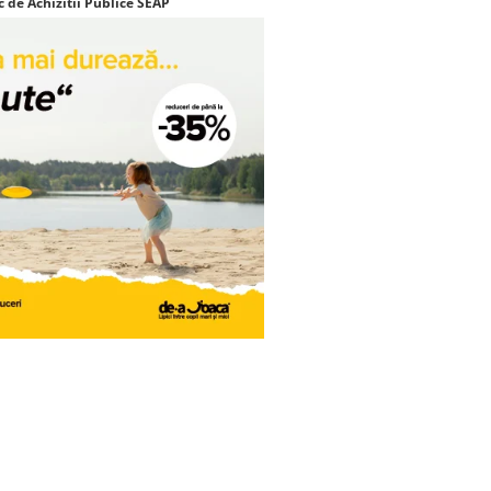
c de Achizitii Publice SEAP