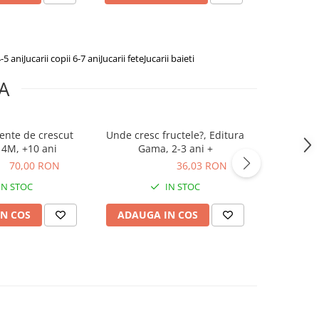
4-5 ani
Jucarii copii 6-7 ani
Jucarii fete
Jucarii baieti
A
ente de crescut
Unde cresc fructele?, Editura
Kit de tr
, 4M, +10 ani
Gama, 2-3 ani +
usor de
ON
70,00 RON
36,03 RON
36,03 RON
90,00
IN STOC
IN STOC
N COS
ADAUGA IN COS
ADAUG