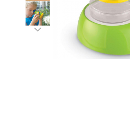
Cuburi de construit
Jocuri creative
Jocuri experimente stiintifice
Casute copii
Jocuri de rol
Jocuri inteligenta si memorie
Casute papusi
Jocuri dezvoltare emotionala
Jucarii din lemn
Jocuri si jucarii stiinta
Jucarii si jocuri Montessori
Jocuri de relaxare
Papusi Barbie
Ceasuri copii