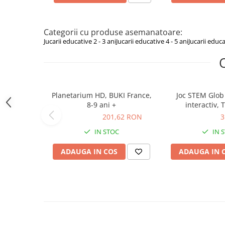
Figurine animale salbatice
Figurine dinozauri
Categorii cu produse asemanatoare:
Figurine Disney
Jucarii educative 2 - 3 ani
Jucarii educative 4 - 5 ani
Jucarii educa
Carti pentru copii
Colectia invat sa citesc
Cărți de Crăciun
Planetarium HD, BUKI France,
Joc STEM Glo
8-9 ani +
interactiv, 
Carti dezvoltare emotionala
201,62 RON
201,62 RON
315,00 RON
3
Carti parenting
IN STOC
IN 
Carti educative
ADAUGA IN COS
ADAUGA IN 
Carti povesti ilustrate
Carti bebelusi
Carti de colorat
Carti de fictiune
Carti de povesti