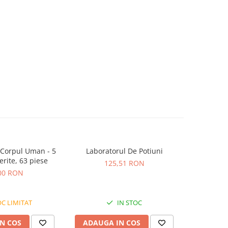
 Corpul Uman - 5
Laboratorul De Potiuni
Binoclu de
-10%
rite, 63 piese
125,51 RON
00 RON
76,26
C LIMITAT
IN STOC
N COS
ADAUGA IN COS
ADAUG