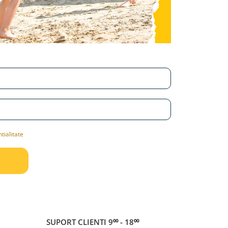
tialitate
SUPORT CLIENTI
9⁰⁰ - 18⁰⁰