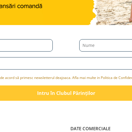
de acord să primesc newsletterul deajoaca. Afla mai multe in Politica de Confiden
Intru în Clubul Pǎrinților
DATE COMERCIALE