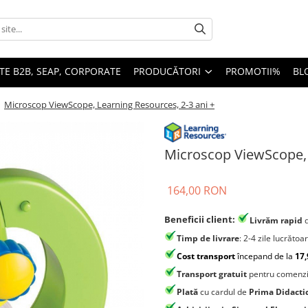
TE B2B, SEAP, CORPORATE
PRODUCĂTORI
PROMOTII%
BL
/
Microscop ViewScope, Learning Resources, 2-3 ani +
Microscop ViewScope, 
164,00 RON
Beneficii client:
Livrăm rapid
Timp de livrare
: 2-4 zile lucrătoa
Cost transport
începand de la
17,
Transport gratuit
pentru comenzi
Plată
cu cardul de
Prima Didacti