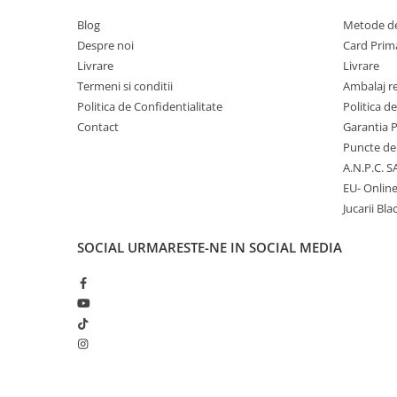
Blog
Metode de
Micii colectionari
Despre noi
Card Prima
Animale din Salbaticie
Livrare
Livrare
Termeni si conditii
Ambalaj r
Animalele Planetei
Politica de Confidentialitate
Politica d
Castelul Medieval
Contact
Garantia 
Colectia Barbie Jocul de-a Moda
Puncte de 
A.N.P.C. S
Colectia insecte din lumea
EU- Onlin
intreaga
Jucarii Bla
Colectia Viata la Ferma
Vietuitoare din mari si oceane
SOCIAL
URMARESTE-NE IN SOCIAL MEDIA
Colectia Betterly
Pe urmele dinozaurilor
Camera copilului