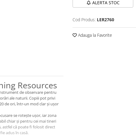
ALERTA STOC
Cod Produs:
LER2760
Adauga la Favorite
ning Resources
instrument de observare pentru
rări ale naturii. Copiii pot privi
20 de ori, într-un mod clar și ușor
cusare se rotește ușor, iar zona
abil chiar și pentru cei mai tineri
astfel că poate fi folosit direct
fie adus în casă.