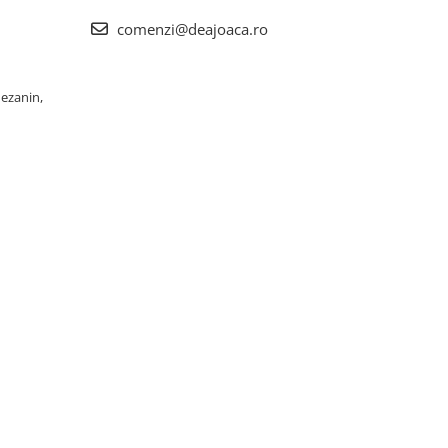
comenzi@deajoaca.ro
Mezanin,