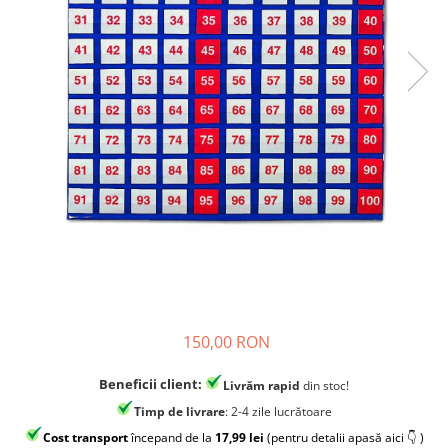
Jocuri experimente stiintifice
Carti metoda Montessori
Casute copii
Carti si culegeri cu exercitii
Jocuri de rol
Cărți educative pentru copii
Jocuri inteligenta si memorie
Casute papusi
Jocuri dezvoltare emotionala
Jucarii din lemn
Jocuri si jucarii stiinta
Jucarii si jocuri Montessori
Jocuri de relaxare
Papusi Barbie
150,00 RON
Ceasuri copii
Beneficii client:
Livrăm rapid
din stoc!
Jocuri de cooperare
Timp de livrare
: 2-4 zile lucrătoare
Jocuri dezvoltarea imaginatiei
Cost transport
începand de la
17,99 lei
(pentru detalii apasă aici 👇 )