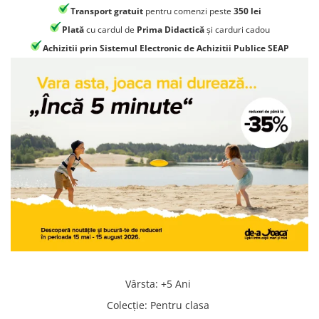
Jocuri geografie
Transport gratuit
pentru comenzi peste
350 lei
Jocuri invatat limba engleza
Plată
cu cardul de
Prima Didactică
și carduri cadou
Achizitii prin Sistemul Electronic de Achizitii Publice SEAP
Jocuri Origami
Jocuri si jucarii educative
Jocuri STEAM
Jucarii interactive
Jucarii muzicale
Jucării ȋndemânare
Masinute si trenulete
Roboti de jucarie
Vârsta
:
+5 Ani
Colecţie
:
Pentru clasa