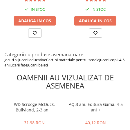
viitoare.
IN STOC
IN STOC
ADAUGA IN COS
ADAUGA IN COS
Categorii cu produse asemanatoare:
Jocuri si jucarii educative
Carti si materiale pentru scoala
Jucarii copii 4-5
ani
Jucarii fete
Jucarii baieti
OAMENII AU VIZUALIZAT DE
ASEMENEA
WD Scrooge McDuck,
AQ.3 ani, Editura Gama, 4-5
Bullyland, 2-3 ani +
ani +
31,98 RON
40,12 RON
31,98 RON
40,12 RON