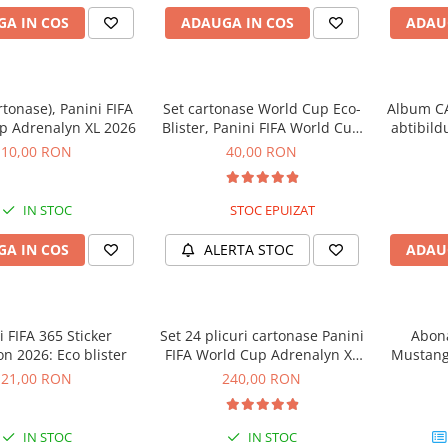
A IN COS
ADAUGA IN COS
ADAU
rtonase), Panini FIFA
Set cartonase World Cup Eco-
Album C
p Adrenalyn XL 2026
Blister, Panini FIFA World Cup
abtibild
Adrenalyn XL 2026
10,00 RON
40,00 RON
IN STOC
STOC EPUIZAT
A IN COS
ALERTA STOC
ADAU
i FIFA 365 Sticker
Set 24 plicuri cartonase Panini
Abon
on 2026: Eco blister
FIFA World Cup Adrenalyn XL
Mustang 
2026
Co
21,00 RON
240,00 RON
IN STOC
IN STOC