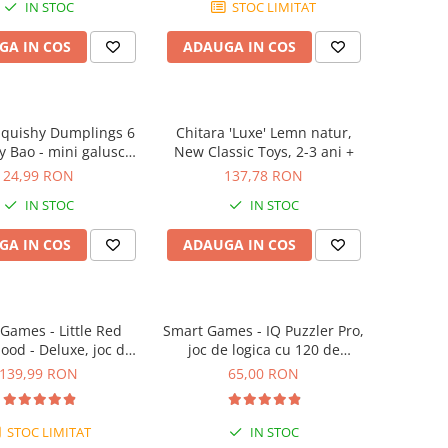
IN STOC
STOC LIMITAT
GA IN COS
ADAUGA IN COS
Squishy Dumplings 6
Chitara 'Luxe' Lemn natur,
y Bao - mini galusca
New Classic Toys, 2-3 ani +
norocoasa
24,99 RON
137,78 RON
IN STOC
IN STOC
GA IN COS
ADAUGA IN COS
Games - Little Red
Smart Games - IQ Puzzler Pro,
ood - Deluxe, joc de
joc de logica cu 120 de
u 48 de provocari, 4+
provocari, 6+ ani
139,99 RON
65,00 RON
ani
STOC LIMITAT
IN STOC