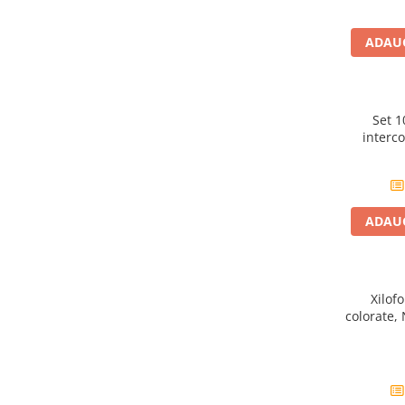
Carti dezvoltare personala
ADAUG
Carti invatare limbi straine
Carti metoda Montessori
Carti si culegeri cu exercitii
Set 1
Cărți educative pentru copii
interco
Gradinita si scoala
Ghiozdane si accesorii
ADAUG
Jocuri si jucarii educative
Papetarie si Rechizite
Carti si materiale pentru scoala
Xilof
colorate,
Jucarii de exterior
Vehicule
Biciclete pentru copii