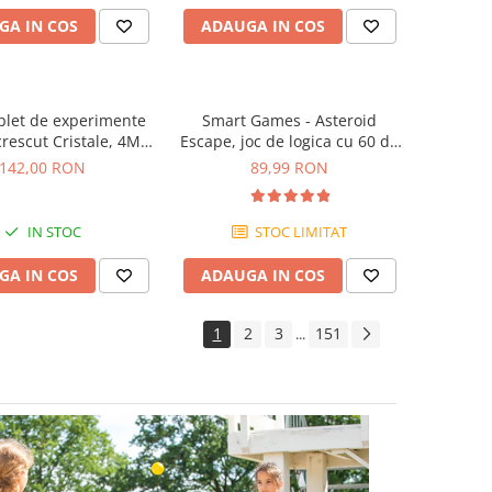
GA IN COS
ADAUGA IN COS
plet de experimente
Smart Games - Asteroid
rescut Cristale, 4M,
Escape, joc de logica cu 60 de
+10 ani
provocari, 8+ ani
142,00 RON
89,99 RON
IN STOC
STOC LIMITAT
GA IN COS
ADAUGA IN COS
1
2
3
151
...