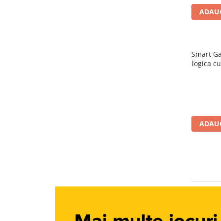
Jucarii diverse
ADAUG
Leagane
Locuri de joaca
Role si Skateboard
Smart Ga
Tobogane
logica c
Trambuline
Trotinete
Articole pentru colectionari
ADAUG
Monede si Bancnote Autentice din
toata lumea
24h Le Mans
Colectia Camaro vs Mustang
Colectia Nave Militare
Colectiile Panini
Formula 1 The Car Collection