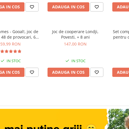
A IN COS
ADAUGA IN COS
ADAU
mes - Gooal!, joc de
Joc de cooperare Londji,
Set com
u 48 de provocari, 6+
Povesti, + 8 ani
pentru c
ani
59,99 RON
147,00 RON
IN STOC
IN STOC
A IN COS
ADAUGA IN COS
ADAU