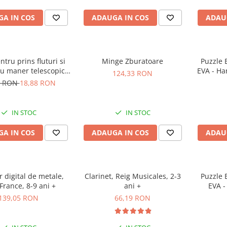
A IN COS
ADAUGA IN COS
ADAU
ntru prins fluturi si
Minge Zburatoare
Puzzle 
cu maner telescopic,
EVA - Ha
124,33 RON
ycraft, +6 ani
si Capita
7 RON
18,88 RON
IN STOC
IN STOC
A IN COS
ADAUGA IN COS
ADAU
r digital de metale,
Clarinet, Reig Musicales, 2-3
Puzzle 
France, 8-9 ani +
ani +
EVA -
Stea
139,05 RON
66,19 RON
Ima