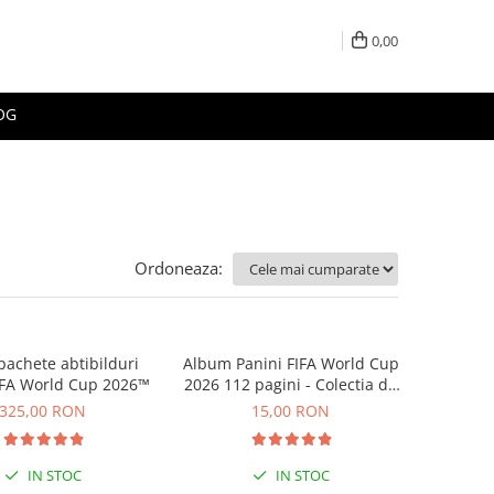
0,00
OG
Ordoneaza:
pachete abtibilduri
Album Panini FIFA World Cup
IFA World Cup 2026™
2026 112 pagini - Colectia de
abtibilduri
325,00 RON
15,00 RON
IN STOC
IN STOC