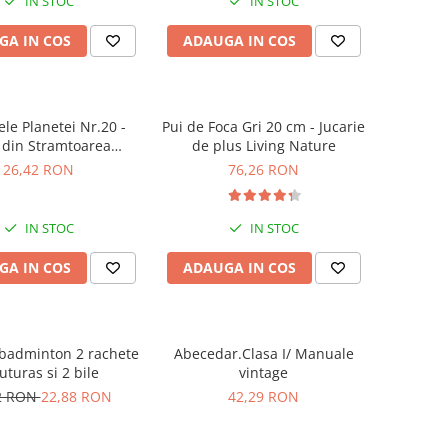
IN STOC
IN STOC
GA IN COS
ADAUGA IN COS
le Planetei Nr.20 -
Pui de Foca Gri 20 cm - Jucarie
 din Stramtoarea
de plus Living Nature
Gibraltar
26,42 RON
76,26 RON
IN STOC
IN STOC
GA IN COS
ADAUGA IN COS
 badminton 2 rachete
Abecedar.Clasa I/ Manuale
luturas si 2 bile
vintage
2 RON
22,88 RON
42,29 RON