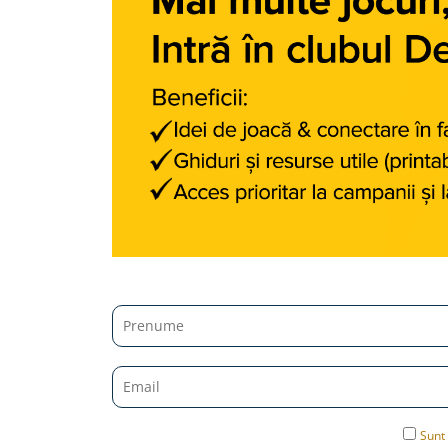
Micii colectionari
Animale din Salbaticie
Animalele Planetei
Castelul Medieval
Colectia Barbie Jocul de-a Moda
Colectia insecte din lumea
intreaga
Colectia Viata la Ferma
Vietuitoare din mari si oceane
Colectia Betterly
Pe urmele dinozaurilor
Camera copilului
Sunt 