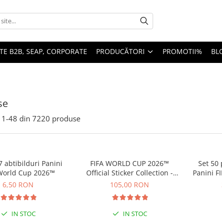
TE B2B, SEAP, CORPORATE
PRODUCĂTORI
PROMOTII%
BL
se
1-
48
din
7220
produse
7 abtibilduri Panini
FIFA WORLD CUP 2026™
Set 50 
World Cup 2026™
Official Sticker Collection -
Panini F
Update Set
6,50 RON
105,00 RON
IN STOC
IN STOC