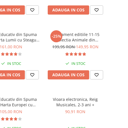
GA IN COS
ADAUGA IN COS
Educativ din Spuma
Abonament editiile 11-15
-25%
rta Lumii cu Steaguri
Colectia Animale din
le, Imagimake, 5 ani+
salbaticie
161,00 RON
199,95 RON
149,95 RON
IN STOC
IN STOC
GA IN COS
ADAUGA IN COS
Educativ din Spuma
Vioara electronica, Reig
 Harta Europei cu
Musicales, 2-3 ani +
guri si Capitale,
105,00 RON
90,91 RON
gimake, 5 ani+