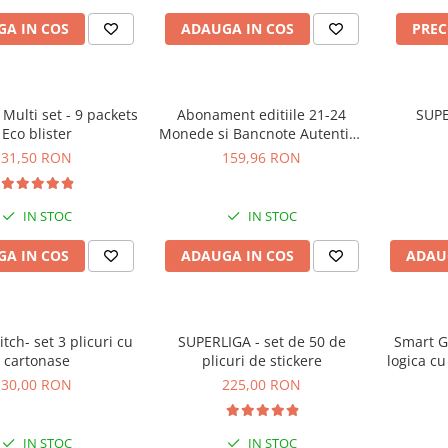
A IN COS
ADAUGA IN COS
PRE
 Multi set - 9 packets
Abonament editiile 21-24
SUP
Eco blister
Monede si Bancnote Autentice
din toata lumea
31,50 RON
159,96 RON
IN STOC
IN STOC
A IN COS
ADAUGA IN COS
ADAU
itch- set 3 plicuri cu
SUPERLIGA - set de 50 de
Smart Ga
cartonase
plicuri de stickere
logica cu
30,00 RON
225,00 RON
IN STOC
IN STOC