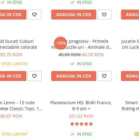
IN STOC
IN STOC
A IN COS
ADAUGA IN COS
ADAU
00 bucati Cuburi
Puzzle progresiv - Primele
Jucarie 
-10%
nectabile colorate
mele puzzle-uri - Animale de
cm Luck
fermă, 21 piese, 2 ani+, Apli
83,76 RON
45,00 RON
40,50 RON
Kids
STOC LIMITAT
IN STOC
A IN COS
ADAUGA IN COS
ADAU
on Lemn - 12 note
Planetarium HD, BUKI France,
Smart 
 New Classic Toys, 1-2
8-9 ani +
Riding H
ani +
logica c
86,87 RON
201,62 RON
STOC LIMITAT
IN STOC