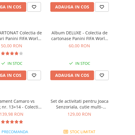
GA IN COS
ADAUGA IN COS
ARTONAT Colectia de
Album DELUXE - Colectia de
uri Panini FIFA World
cartonase Panini FIFA World
Cup 2026
Cup Adrenalyn XL 2026
50,00 RON
60,00 RON
IN STOC
IN STOC
GA IN COS
ADAUGA IN COS
ament Camaro vs
Set de activitati pentru Joaca
nr. 13+14 - Colectie
Senzoriala, cutie multi-
nstruibila 1:18
senzoriala
139,98 RON
129,00 RON
PRECOMANDA
STOC LIMITAT