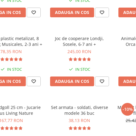
IN STOC
IN STOC
A IN COS
ADAUGA IN COS
ADAU
plastic metalizat, 8
Joc de cooperare Londji,
Animale
g Musicales, 2-3 ani +
Sosele, 6-7 ani +
Orca
78,35 RON
245,00 RON
IN STOC
IN STOC
A IN COS
ADAUGA IN COS
ADAU
l 25 cm - Jucarie
Set armata - soldati, diverse
Mini Set
-10%
us Living Nature
modele 36 buc
1 f
167,77 RON
38,13 RON
25,4