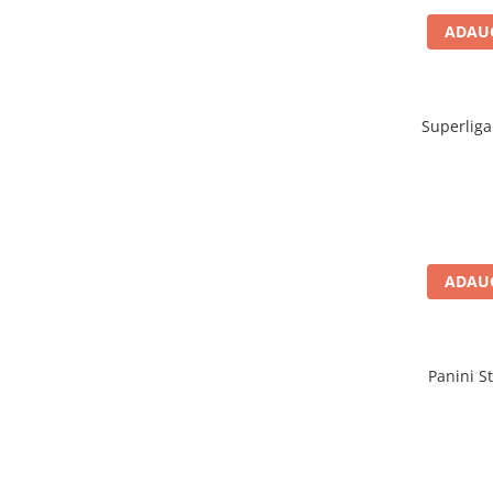
Jocuri de cooperare
ADAUG
Jocuri dezvoltarea imaginatiei
Jocuri geografie
Jocuri invatat limba engleza
Superliga
Jocuri Origami
Jocuri si jucarii educative
Jocuri STEAM
Jucarii interactive
Jucarii muzicale
ADAUG
Jucării ȋndemânare
Masinute si trenulete
Panini St
Roboti de jucarie
Jucarii bebelusi
Centre de activitati