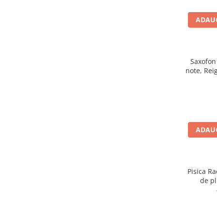
Figurine animale salbatice
ADAUG
Figurine dinozauri
Figurine Disney
Saxofon 
Carti pentru copii
note, Rei
Colectia invat sa citesc
Cărți de Crăciun
Carti dezvoltare emotionala
Carti parenting
ADAUG
Carti educative
Carti povesti ilustrate
Carti bebelusi
Pisica Radgol
de pl
Carti de colorat
Carti de fictiune
Carti de povesti