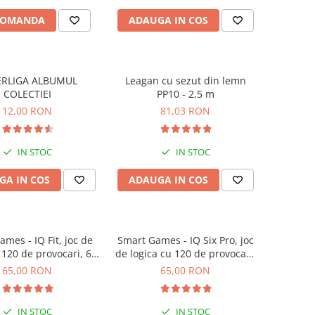
COMANDA
ADAUGA IN COS
ERLIGA ALBUMUL
Leagan cu sezut din lemn
COLECTIEI
PP10 - 2,5 m
12,00 RON
81,03 RON
IN STOC
IN STOC
GA IN COS
ADAUGA IN COS
mes - IQ Fit, joc de
Smart Games - IQ Six Pro, joc
 120 de provocari, 6+
de logica cu 120 de provocari,
ani
8+ ani
65,00 RON
65,00 RON
IN STOC
IN STOC