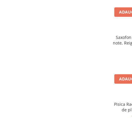
Figurine animale salbatice
ADAUG
Figurine dinozauri
Figurine Disney
Saxofon 
Carti pentru copii
note, Rei
Colectia invat sa citesc
Cărți de Crăciun
Carti dezvoltare emotionala
Carti parenting
ADAUG
Carti educative
Carti povesti ilustrate
Carti bebelusi
Pisica Radgol
de pl
Carti de colorat
Carti de fictiune
Carti de povesti