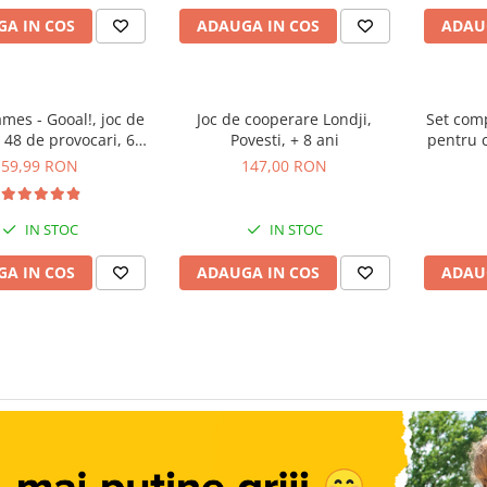
A IN COS
ADAUGA IN COS
ADAU
mes - Gooal!, joc de
Joc de cooperare Londji,
Set com
u 48 de provocari, 6+
Povesti, + 8 ani
pentru c
ani
59,99 RON
147,00 RON
IN STOC
IN STOC
A IN COS
ADAUGA IN COS
ADAU