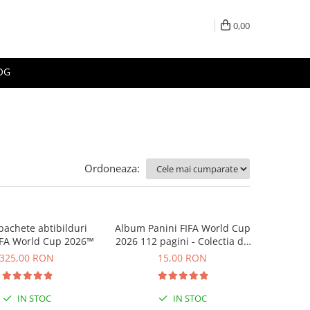
0,00
OG
Ordoneaza:
pachete abtibilduri
Album Panini FIFA World Cup
IFA World Cup 2026™
2026 112 pagini - Colectia de
abtibilduri
325,00 RON
15,00 RON
IN STOC
IN STOC