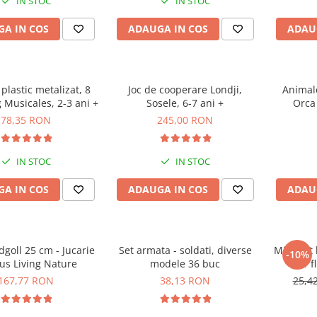
IN STOC
IN STOC
A IN COS
ADAUGA IN COS
ADAU
plastic metalizat, 8
Joc de cooperare Londji,
Animale
g Musicales, 2-3 ani +
Sosele, 6-7 ani +
Orca
78,35 RON
245,00 RON
IN STOC
IN STOC
A IN COS
ADAUGA IN COS
ADAU
l 25 cm - Jucarie
Set armata - soldati, diverse
Mini Set
-10%
us Living Nature
modele 36 buc
1 f
167,77 RON
38,13 RON
25,4