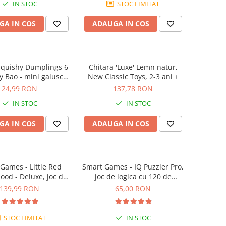
IN STOC
STOC LIMITAT
GA IN COS
ADAUGA IN COS
Squishy Dumplings 6
Chitara 'Luxe' Lemn natur,
y Bao - mini galusca
New Classic Toys, 2-3 ani +
norocoasa
24,99 RON
137,78 RON
IN STOC
IN STOC
GA IN COS
ADAUGA IN COS
Games - Little Red
Smart Games - IQ Puzzler Pro,
ood - Deluxe, joc de
joc de logica cu 120 de
u 48 de provocari, 4+
provocari, 6+ ani
139,99 RON
65,00 RON
ani
STOC LIMITAT
IN STOC