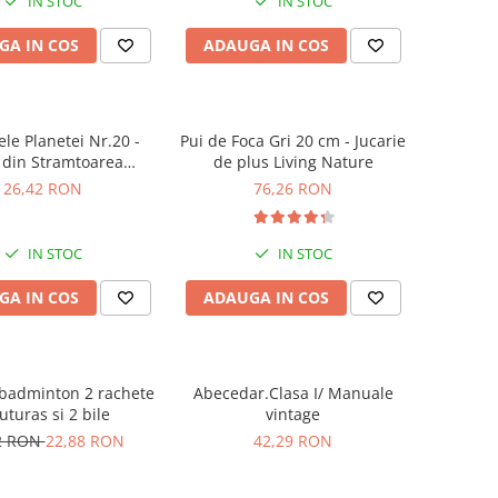
IN STOC
IN STOC
GA IN COS
ADAUGA IN COS
le Planetei Nr.20 -
Pui de Foca Gri 20 cm - Jucarie
 din Stramtoarea
de plus Living Nature
Gibraltar
26,42 RON
76,26 RON
IN STOC
IN STOC
GA IN COS
ADAUGA IN COS
 badminton 2 rachete
Abecedar.Clasa I/ Manuale
luturas si 2 bile
vintage
2 RON
22,88 RON
42,29 RON