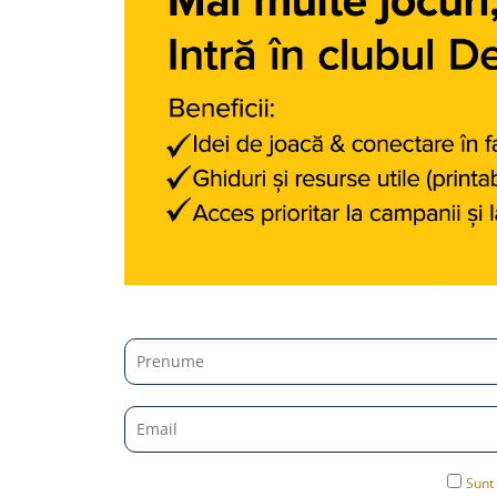
Micii colectionari
Animale din Salbaticie
Animalele Planetei
Castelul Medieval
Colectia Barbie Jocul de-a Moda
Colectia insecte din lumea
intreaga
Colectia Viata la Ferma
Vietuitoare din mari si oceane
Colectia Betterly
Pe urmele dinozaurilor
Camera copilului
Sunt 