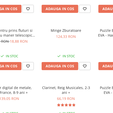
A IN COS
ADAUGA IN COS
ADAU
ntru prins fluturi si
Minge Zburatoare
Puzzle 
cu maner telescopic,
EVA - Ha
124,33 RON
ycraft, +6 ani
si Capita
7 RON
18,88 RON
IN STOC
IN STOC
A IN COS
ADAUGA IN COS
ADAU
r digital de metale,
Clarinet, Reig Musicales, 2-3
Puzzle 
France, 8-9 ani +
ani +
EVA -
Stea
139,05 RON
66,19 RON
Ima