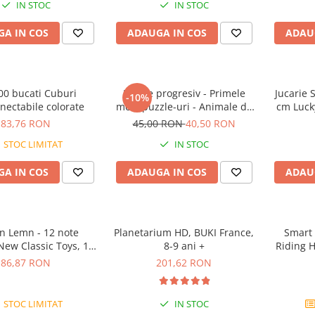
IN STOC
IN STOC
A IN COS
ADAUGA IN COS
ADAU
00 bucati Cuburi
Puzzle progresiv - Primele
Jucarie 
-10%
nectabile colorate
mele puzzle-uri - Animale de
cm Luck
fermă, 21 piese, 2 ani+, Apli
83,76 RON
45,00 RON
40,50 RON
Kids
STOC LIMITAT
IN STOC
A IN COS
ADAUGA IN COS
ADAU
on Lemn - 12 note
Planetarium HD, BUKI France,
Smart 
 New Classic Toys, 1-2
8-9 ani +
Riding H
ani +
logica c
86,87 RON
201,62 RON
STOC LIMITAT
IN STOC