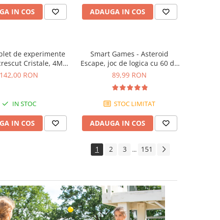
GA IN COS
ADAUGA IN COS
plet de experimente
Smart Games - Asteroid
rescut Cristale, 4M,
Escape, joc de logica cu 60 de
+10 ani
provocari, 8+ ani
142,00 RON
89,99 RON
IN STOC
STOC LIMITAT
GA IN COS
ADAUGA IN COS
1
2
3
151
...