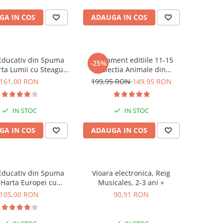
GA IN COS
ADAUGA IN COS
Educativ din Spuma
Abonament editiile 11-15
-25%
rta Lumii cu Steaguri
Colectia Animale din
le, Imagimake, 5 ani+
salbaticie
161,00 RON
199,95 RON
149,95 RON
IN STOC
IN STOC
GA IN COS
ADAUGA IN COS
Educativ din Spuma
Vioara electronica, Reig
 Harta Europei cu
Musicales, 2-3 ani +
guri si Capitale,
105,00 RON
90,91 RON
gimake, 5 ani+