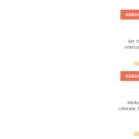
Carti dezvoltare personala
ADAUG
Carti invatare limbi straine
Carti metoda Montessori
Carti si culegeri cu exercitii
Set 1
Cărți educative pentru copii
interco
Gradinita si scoala
Ghiozdane si accesorii
ADAUG
Jocuri si jucarii educative
Papetarie si Rechizite
Carti si materiale pentru scoala
Xilof
colorate,
Jucarii de exterior
Vehicule
Biciclete pentru copii