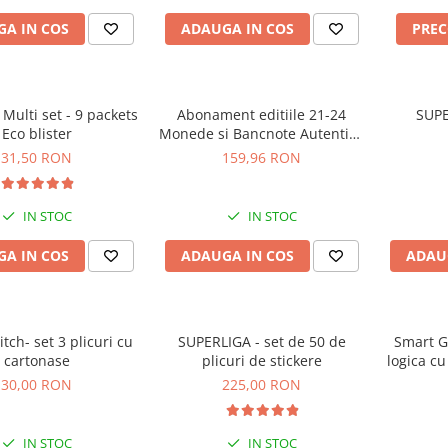
A IN COS
ADAUGA IN COS
PRE
 Multi set - 9 packets
Abonament editiile 21-24
SUP
Eco blister
Monede si Bancnote Autentice
din toata lumea
31,50 RON
159,96 RON
IN STOC
IN STOC
A IN COS
ADAUGA IN COS
ADAU
itch- set 3 plicuri cu
SUPERLIGA - set de 50 de
Smart Ga
cartonase
plicuri de stickere
logica cu
30,00 RON
225,00 RON
IN STOC
IN STOC