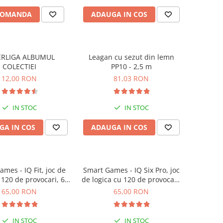
COMANDA
ADAUGA IN COS
ERLIGA ALBUMUL
Leagan cu sezut din lemn
COLECTIEI
PP10 - 2,5 m
12,00 RON
81,03 RON
IN STOC
IN STOC
GA IN COS
ADAUGA IN COS
mes - IQ Fit, joc de
Smart Games - IQ Six Pro, joc
 120 de provocari, 6+
de logica cu 120 de provocari,
ani
8+ ani
65,00 RON
65,00 RON
IN STOC
IN STOC