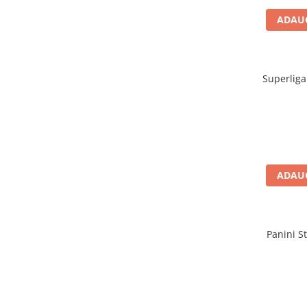
Jocuri de cooperare
ADAUG
Jocuri dezvoltarea imaginatiei
Jocuri geografie
Jocuri invatat limba engleza
Superliga
Jocuri Origami
Jocuri si jucarii educative
Jocuri STEAM
Jucarii interactive
Jucarii muzicale
ADAUG
Jucării ȋndemânare
Masinute si trenulete
Panini St
Roboti de jucarie
Jucarii bebelusi
Centre de activitati