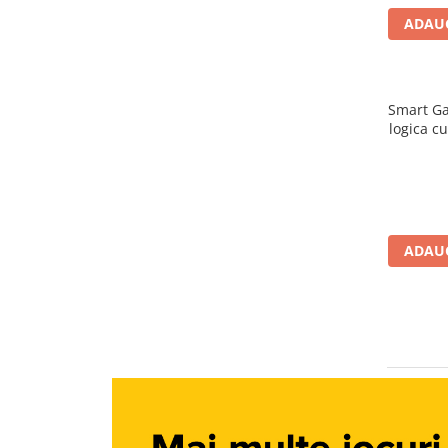
Jucarii diverse
ADAUG
Leagane
Locuri de joaca
Role si Skateboard
Smart Ga
Tobogane
logica c
Trambuline
Trotinete
Articole pentru colectionari
ADAUG
Monede si Bancnote Autentice din
toata lumea
24h Le Mans
Colectia Camaro vs Mustang
Colectia Nave Militare
Colectiile Panini
Formula 1 The Car Collection