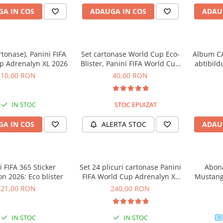
A IN COS
ADAUGA IN COS
ADAU
rtonase), Panini FIFA
Set cartonase World Cup Eco-
Album C
p Adrenalyn XL 2026
Blister, Panini FIFA World Cup
abtibild
Adrenalyn XL 2026
10,00 RON
40,00 RON
IN STOC
STOC EPUIZAT
A IN COS
ALERTA STOC
ADAU
i FIFA 365 Sticker
Set 24 plicuri cartonase Panini
Abon
on 2026: Eco blister
FIFA World Cup Adrenalyn XL
Mustang 
2026
Co
21,00 RON
240,00 RON
IN STOC
IN STOC