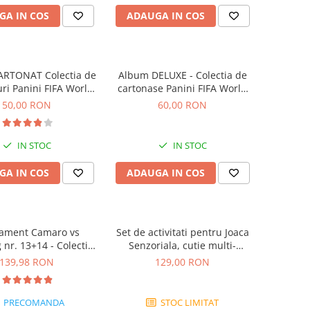
GA IN COS
ADAUGA IN COS
ARTONAT Colectia de
Album DELUXE - Colectia de
uri Panini FIFA World
cartonase Panini FIFA World
Cup 2026
Cup Adrenalyn XL 2026
50,00 RON
60,00 RON
IN STOC
IN STOC
GA IN COS
ADAUGA IN COS
ament Camaro vs
Set de activitati pentru Joaca
nr. 13+14 - Colectie
Senzoriala, cutie multi-
nstruibila 1:18
senzoriala
139,98 RON
129,00 RON
PRECOMANDA
STOC LIMITAT