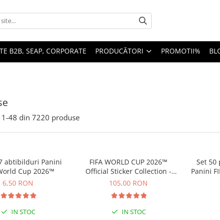
TE B2B, SEAP, CORPORATE
PRODUCĂTORI
PROMOTII%
BL
se
1-
48
din
7220
produse
7 abtibilduri Panini
FIFA WORLD CUP 2026™
Set 50 
World Cup 2026™
Official Sticker Collection -
Panini F
Update Set
6,50 RON
105,00 RON
IN STOC
IN STOC