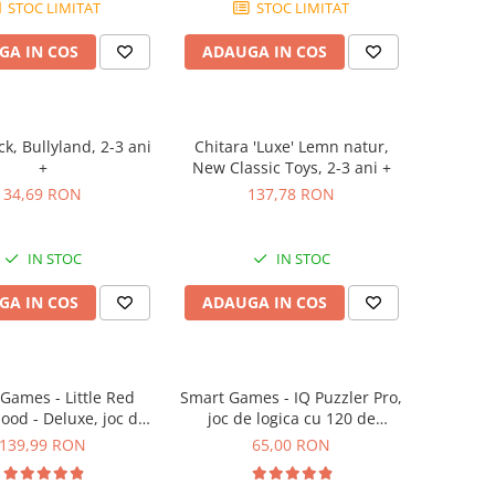
STOC LIMITAT
STOC LIMITAT
GA IN COS
ADAUGA IN COS
ck, Bullyland, 2-3 ani
Chitara 'Luxe' Lemn natur,
+
New Classic Toys, 2-3 ani +
34,69 RON
137,78 RON
IN STOC
IN STOC
GA IN COS
ADAUGA IN COS
Games - Little Red
Smart Games - IQ Puzzler Pro,
ood - Deluxe, joc de
joc de logica cu 120 de
u 48 de provocari, 4+
provocari, 6+ ani
139,99 RON
65,00 RON
ani