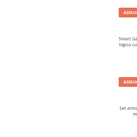
Figurine animale salbatice
ADAUG
Figurine dinozauri
Figurine Disney
Smart Ga
Carti pentru copii
logica c
Colectia invat sa citesc
Cărți de Crăciun
Carti dezvoltare emotionala
Carti parenting
ADAUG
Carti educative
Carti povesti ilustrate
Carti bebelusi
Set arma
m
Carti de colorat
Carti de fictiune
Carti de povesti