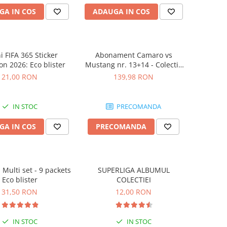
GA IN COS
ADAUGA IN COS
i FIFA 365 Sticker
Abonament Camaro vs
on 2026: Eco blister
Mustang nr. 13+14 - Colectie
Construibila 1:18
21,00 RON
139,98 RON
IN STOC
PRECOMANDA
GA IN COS
PRECOMANDA
 Multi set - 9 packets
SUPERLIGA ALBUMUL
Eco blister
COLECTIEI
31,50 RON
12,00 RON
IN STOC
IN STOC