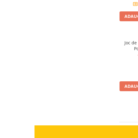
Jucarii diverse
Leagane
ADAUG
Locuri de joaca
Role si Skateboard
Tobogane
Joc de
Po
Trambuline
Trotinete
Articole pentru colectionari
Monede si Bancnote Autentice din
ADAUG
toata lumea
24h Le Mans
Colectia Camaro vs Mustang
Colectia Nave Militare
Colectiile Panini
Formula 1 The Car Collection