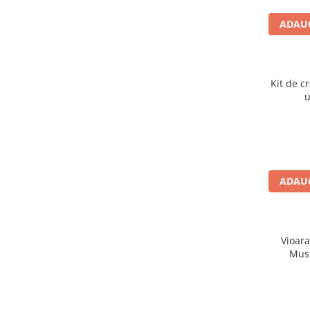
Plusuri bebelusi
Carti senzoriale bebelusi
ADAUG
Jucarii de sortare
Cuburi din lemn
Kit de c
Jucarii de tras si impins
u
Jucarii zornaitoare
Puzzle bebelusi
Plusuri
ADAUG
Animale de plus
Pasari de plus
Figurine
Vioara
Musi
Animale marine
Pusculite
Figurine animale domestice