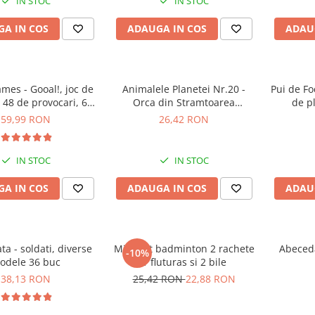
IN STOC
IN STOC
A IN COS
ADAUGA IN COS
ADAU
mes - Gooal!, joc de
Animalele Planetei Nr.20 -
Pui de Fo
u 48 de provocari, 6+
Orca din Stramtoarea
de p
ani
Gibraltar
59,99 RON
26,42 RON
IN STOC
IN STOC
A IN COS
ADAUGA IN COS
ADAU
ta - soldati, diverse
Mini Set badminton 2 rachete
Abeceda
-10%
odele 36 buc
1 fluturas si 2 bile
38,13 RON
25,42 RON
22,88 RON