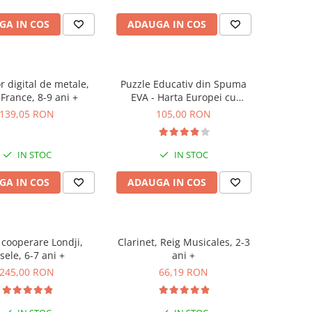
GA IN COS
ADAUGA IN COS
r digital de metale,
Puzzle Educativ din Spuma
France, 8-9 ani +
EVA - Harta Europei cu
Steaguri si Capitale,
139,05 RON
105,00 RON
Imagimake, 5 ani+
IN STOC
IN STOC
GA IN COS
ADAUGA IN COS
 cooperare Londji,
Clarinet, Reig Musicales, 2-3
sele, 6-7 ani +
ani +
245,00 RON
66,19 RON