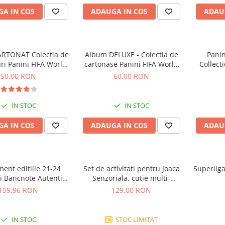
A IN COS
ADAUGA IN COS
ADAU
RTONAT Colectia de
Album DELUXE - Colectia de
Panin
uri Panini FIFA World
cartonase Panini FIFA World
Collecti
Cup 2026
Cup Adrenalyn XL 2026
50,00 RON
60,00 RON
IN STOC
IN STOC
A IN COS
ADAUGA IN COS
ADAU
ent editiile 21-24
Set de activitati pentru Joaca
Superliga
 Bancnote Autentice
Senzoriala, cutie multi-
n toata lumea
senzoriala
159,96 RON
129,00 RON
IN STOC
STOC LIMITAT