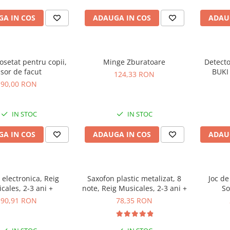
A IN COS
ADAUGA IN COS
ADAU
rosetat pentru copii,
Minge Zburatoare
Detecto
sor de facut
BUKI 
124,33 RON
90,00 RON
IN STOC
IN STOC
A IN COS
ADAUGA IN COS
ADAU
 electronica, Reig
Saxofon plastic metalizat, 8
Joc de
cales, 2-3 ani +
note, Reig Musicales, 2-3 ani +
So
90,91 RON
78,35 RON