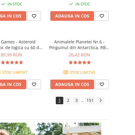
IN STOC
IN STOC
GA IN COS
ADAUGA IN COS
 Games - Asteroid
Animalele Planetei Nr.6 -
oc de logica cu 60 de
Pinguinul din Antarctica, RBA,
ovocari, 8+ ani
18 luni+
89,99 RON
26,42 RON
STOC LIMITAT
STOC LIMITAT
GA IN COS
ADAUGA IN COS
1
2
3
151
...