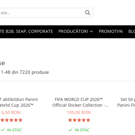
TE B2B, SEAP, CORPORATE
PRODUCĂTORI
PROMOTII%
BL
se
1-
48
din
7220
produse
7 abtibilduri Panini
FIFA WORLD CUP 2026™
Set 50 
World Cup 2026™
Official Sticker Collection -
Panini F
Update Set
6,50 RON
105,00 RON
IN STOC
IN STOC