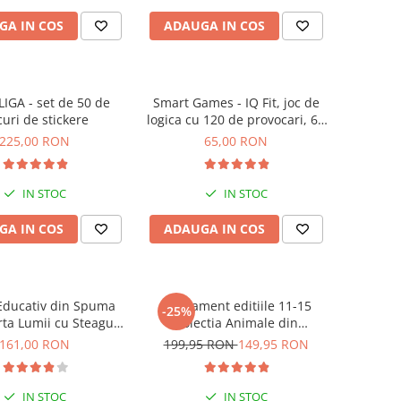
GA IN COS
ADAUGA IN COS
IGA - set de 50 de
Smart Games - IQ Fit, joc de
curi de stickere
logica cu 120 de provocari, 6+
ani
225,00 RON
65,00 RON
IN STOC
IN STOC
GA IN COS
ADAUGA IN COS
Educativ din Spuma
Abonament editiile 11-15
-25%
rta Lumii cu Steaguri
Colectia Animale din
le, Imagimake, 5 ani+
salbaticie
161,00 RON
199,95 RON
149,95 RON
IN STOC
IN STOC