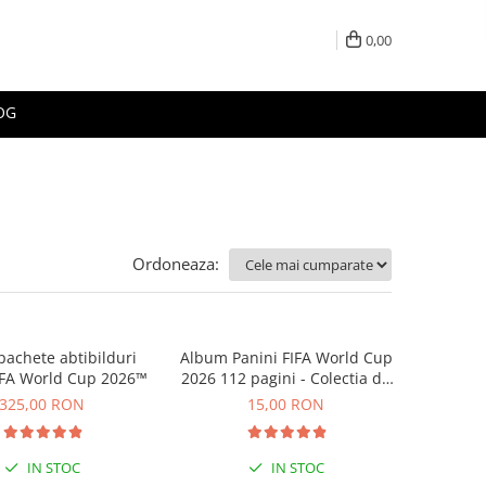
0,00
OG
Ordoneaza:
pachete abtibilduri
Album Panini FIFA World Cup
IFA World Cup 2026™
2026 112 pagini - Colectia de
abtibilduri
325,00 RON
15,00 RON
IN STOC
IN STOC