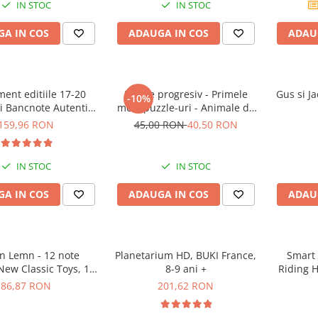
IN STOC
IN STOC
A IN COS
ADAUGA IN COS
ADAU
ent editiile 17-20
Puzzle progresiv - Primele
Gus si Ja
-10%
 Bancnote Autentice
mele puzzle-uri - Animale de
n toata lumea
fermă, 21 piese, 2 ani+, Apli
159,96 RON
45,00 RON
40,50 RON
Kids
IN STOC
IN STOC
A IN COS
ADAUGA IN COS
ADAU
on Lemn - 12 note
Planetarium HD, BUKI France,
Smart 
 New Classic Toys, 1-2
8-9 ani +
Riding H
ani +
logica c
86,87 RON
201,62 RON