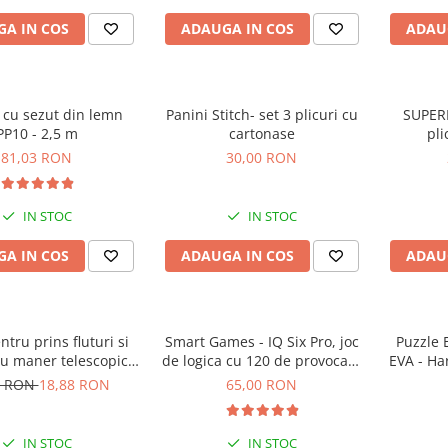
A IN COS
ADAUGA IN COS
ADAU
 cu sezut din lemn
Panini Stitch- set 3 plicuri cu
SUPERL
PP10 - 2,5 m
cartonase
pli
81,03 RON
30,00 RON
IN STOC
IN STOC
A IN COS
ADAUGA IN COS
ADAU
ntru prins fluturi si
Smart Games - IQ Six Pro, joc
Puzzle 
cu maner telescopic,
de logica cu 120 de provocari,
EVA - Ha
ycraft, +6 ani
8+ ani
si Capita
7 RON
18,88 RON
65,00 RON
IN STOC
IN STOC