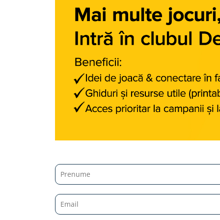
Micii colectionari
Animale din Salbaticie
Animalele Planetei
Castelul Medieval
Colectia Barbie Jocul de-a Moda
Colectia insecte din lumea
intreaga
Colectia Viata la Ferma
Vietuitoare din mari si oceane
Colectia Betterly
Pe urmele dinozaurilor
Camera copilului