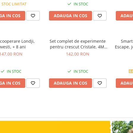
STOC LIMITAT
IN STOC
A IN COS
ADAUGA IN COS
ADAU
 cooperare Londji,
Set complet de experimente
Smart
vesti, + 8 ani
pentru crescut Cristale, 4M,
Escape, j
+10 ani
pr
147,00 RON
142,00 RON
IN STOC
IN STOC
A IN COS
ADAUGA IN COS
ADAU