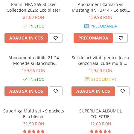
Jocuri geografie
Panini FIFA 365 Sticker
Abonament Camaro vs
Collection 2026: Eco blister
Mustang nr. 13+14 - Colectie
Jocuri invatat limba engleza
Construibila 1:18
21,00 RON
139,98 RON
Jocuri Origami
IN STOC
PRECOMANDA
Jocuri si jucarii educative
ADAUGA IN COS
PRECOMANDA
Jocuri STEAM
Jucarii interactive
Abonament editiile 21-24
Set de activitati pentru Joaca
Jucarii muzicale
Monede si Bancnote
Senzoriala, cutie multi-
Jucării ȋndemânare
Autentice din toata lumea
senzoriala
159,96 RON
129,00 RON
Masinute si trenulete
IN STOC
STOC LIMITAT
Roboti de jucarie
ADAUGA IN COS
ADAUGA IN COS
Superliga Multi set - 9 packets
SUPERLIGA ALBUMUL
Eco blister
COLECTIEI
31,50 RON
12,00 RON