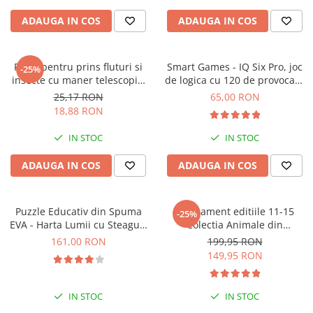
ADAUGA IN COS
ADAUGA IN COS
Plasa pentru prins fluturi si
Smart Games - IQ Six Pro, joc
-25%
insecte cu maner telescopic,
de logica cu 120 de provocari,
Keycraft, +6 ani
8+ ani
25,17 RON
65,00 RON
18,88 RON
IN STOC
IN STOC
ADAUGA IN COS
ADAUGA IN COS
Puzzle Educativ din Spuma
Abonament editiile 11-15
-25%
EVA - Harta Lumii cu Steaguri
Colectia Animale din
si Capitale, Imagimake, 5 ani+
salbaticie
161,00 RON
199,95 RON
149,95 RON
IN STOC
IN STOC