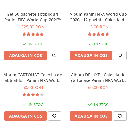
Jocuri experimente stiintifice
Carti metoda Montessori
Set 50 pachete abtibilduri
Album Panini FIFA World Cup
Casute copii
Carti si culegeri cu exercitii
Panini FIFA World Cup 2026™
2026 112 pagini - Colectia de
Jocuri de rol
Cărți educative pentru copii
abtibilduri
325,00 RON
15,00 RON
Jocuri inteligenta si memorie
Casute papusi
IN STOC
IN STOC
Jocuri dezvoltare emotionala
ADAUGA IN COS
ADAUGA IN COS
Jucarii din lemn
Jocuri si jucarii stiinta
Album CARTONAT Colectia de
Album DELUXE - Colectia de
Jucarii si jocuri Montessori
abtibilduri Panini FIFA World
cartonase Panini FIFA World
Cup 2026
Cup Adrenalyn XL 2026
50,00 RON
60,00 RON
Jocuri de relaxare
Papusi Barbie
IN STOC
IN STOC
Ceasuri copii
Jocuri de cooperare
ADAUGA IN COS
ADAUGA IN COS
Jocuri dezvoltarea imaginatiei