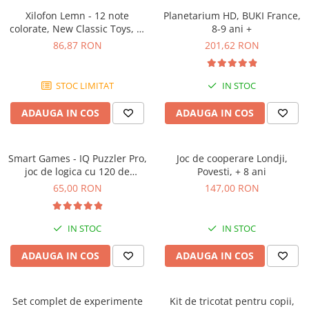
Xilofon Lemn - 12 note
Planetarium HD, BUKI France,
colorate, New Classic Toys, 1-
8-9 ani +
2 ani +
86,87 RON
201,62 RON
STOC LIMITAT
IN STOC
ADAUGA IN COS
ADAUGA IN COS
Smart Games - IQ Puzzler Pro,
Joc de cooperare Londji,
joc de logica cu 120 de
Povesti, + 8 ani
provocari, 6+ ani
65,00 RON
147,00 RON
IN STOC
IN STOC
ADAUGA IN COS
ADAUGA IN COS
Set complet de experimente
Kit de tricotat pentru copii,