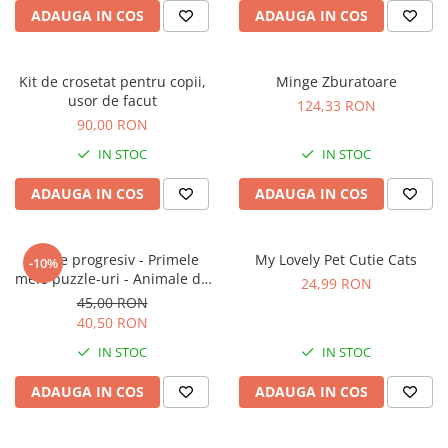
ADAUGA IN COS
ADAUGA IN COS
Kit de crosetat pentru copii,
Minge Zburatoare
usor de facut
124,33 RON
90,00 RON
IN STOC
IN STOC
ADAUGA IN COS
ADAUGA IN COS
Puzzle progresiv - Primele
My Lovely Pet Cutie Cats
-10%
mele puzzle-uri - Animale de
24,99 RON
fermă, 21 piese, 2 ani+, Apli
45,00 RON
Kids
40,50 RON
IN STOC
IN STOC
ADAUGA IN COS
ADAUGA IN COS