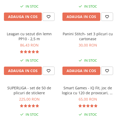
IN STOC
IN STOC
ADAUGA IN COS
ADAUGA IN COS
Leagan cu sezut din lemn
Panini Stitch- set 3 plicuri cu
PP10 - 2,5 m
cartonase
86,43 RON
30,00 RON
IN STOC
IN STOC
ADAUGA IN COS
ADAUGA IN COS
SUPERLIGA - set de 50 de
Smart Games - IQ Fit, joc de
plicuri de stickere
logica cu 120 de provocari, 6+
ani
225,00 RON
65,00 RON
IN STOC
IN STOC