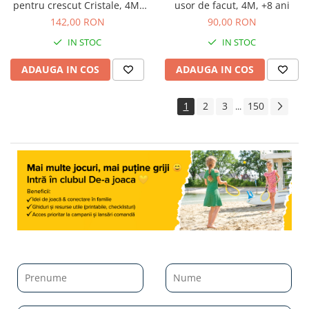
pentru crescut Cristale, 4M,
usor de facut, 4M, +8 ani
+10 ani
142,00 RON
90,00 RON
IN STOC
IN STOC
ADAUGA IN COS
ADAUGA IN COS
1
2
3
150
...