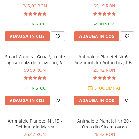
245,00 RON
66,19 RON
IN STOC
IN STOC
ADAUGA IN COS
ADAUGA IN COS
Smart Games - Gooal!, joc de
Animalele Planetei Nr.6 -
logica cu 48 de provocari, 6+
Pinguinul din Antarctica, RBA,
ani
18 luni+
59,99 RON
26,42 RON
IN STOC
STOC LIMITAT
ADAUGA IN COS
ADAUGA IN COS
Animalele Planetei Nr.15 -
Animalele Planetei Nr.20 -
Delfinul din Marea
Orca din Stramtoarea
Mediterana, RBA, 18 luni+
Gibraltar
26,42 RON
26,42 RON