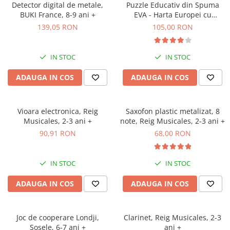
Detector digital de metale,
Puzzle Educativ din Spuma
BUKI France, 8-9 ani +
EVA - Harta Europei cu
Steaguri si Capitale,
139,05 RON
105,00 RON
Imagimake, 5 ani+
IN STOC
IN STOC
ADAUGA IN COS
ADAUGA IN COS
Vioara electronica, Reig
Saxofon plastic metalizat, 8
Musicales, 2-3 ani +
note, Reig Musicales, 2-3 ani +
90,91 RON
68,00 RON
IN STOC
IN STOC
ADAUGA IN COS
ADAUGA IN COS
Joc de cooperare Londji,
Clarinet, Reig Musicales, 2-3
Sosele, 6-7 ani +
ani +