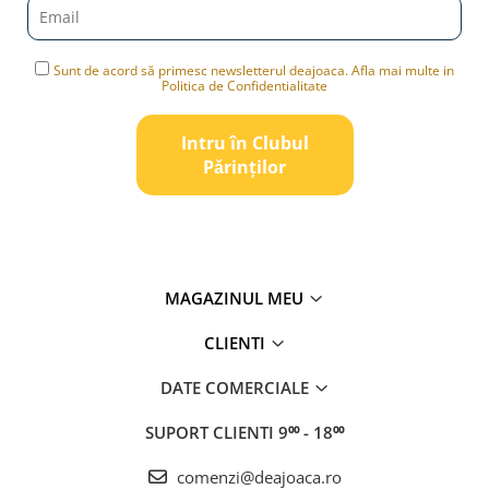
Sunt de acord să primesc newsletterul deajoaca. Afla mai multe in
Politica de Confidentialitate
Intru în Clubul
Pǎrinților
MAGAZINUL MEU
CLIENTI
DATE COMERCIALE
SUPORT CLIENTI
9⁰⁰ - 18⁰⁰
comenzi@deajoaca.ro